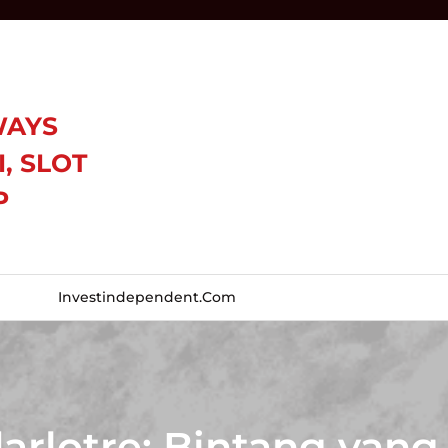
WAYS
, SLOT
P
Investindependent.com
arlotre: Bintang yang