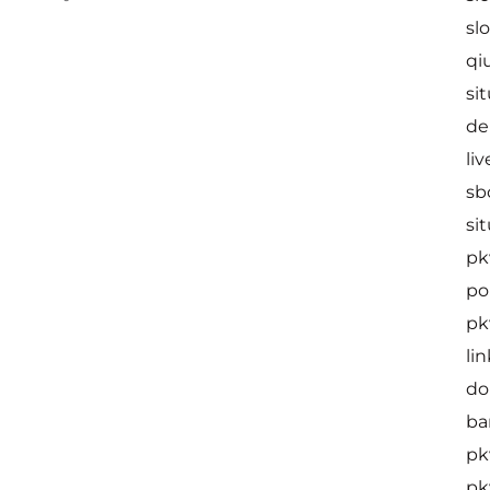
sl
qi
si
de
li
sb
si
pk
po
pk
lin
do
ba
pk
pk