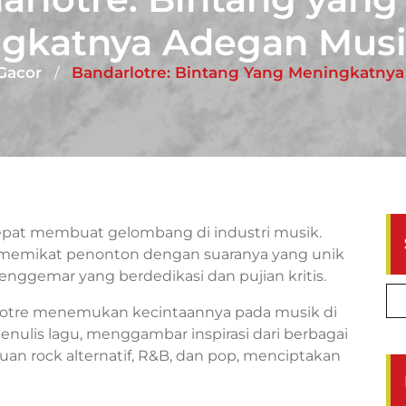
gkatnya Adegan Mus
 Gacor
Bandarlotre: Bintang Yang Meningkatny
/
epat membuat gelombang di industri musik.
h memikat penonton dengan suaranya yang unik
enggemar yang berdedikasi dan pujian kritis.
darlotre menemukan kecintaannya pada musik di
enulis lagu, menggambar inspirasi dari berbagai
an rock alternatif, R&B, dan pop, menciptakan