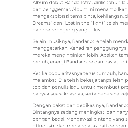
Album debut Bandarlotre, dirilis tahun l
dan penggemar. Album ini menampilkan s
mengeksplorasi tema cinta, kehilangan, d
Dreams” dan “Lost in the Night” telah m
dan mendongeng yang tulus.
Selain musiknya, Bandarlotre telah mend
menggetarkan. Kehadiran panggungnya
mereka menginginkan lebih. Apakah tamp
penuh, energi Bandarlotre dan hasrat unt
Ketika popularitasnya terus tumbuh, ban
melambat. Dia telah bekerja tanpa lelah 
top dan penulis lagu untuk membuat pro
banyak suara khasnya, serta beberapa kej
Dengan bakat dan dedikasinya, Bandarlo
Bintangnya sedang meningkat, dan hany
dengan badai. Mengawasi bintang yang se
di industri dan menang atas hati dengan