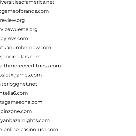
iversitiesofamerica.net
ogameofbrands.com
review.org
rvicewueste.org
ppyrevs.com
tkanumbernow.com
jobcirculars.com
althmoreoverfitness.com
pslotxgames.com
uterloggnet.net
ntella6.com
otsgamesone.com
spinzone.com
lyanbazarnights.com
p-online-casino-usa.com