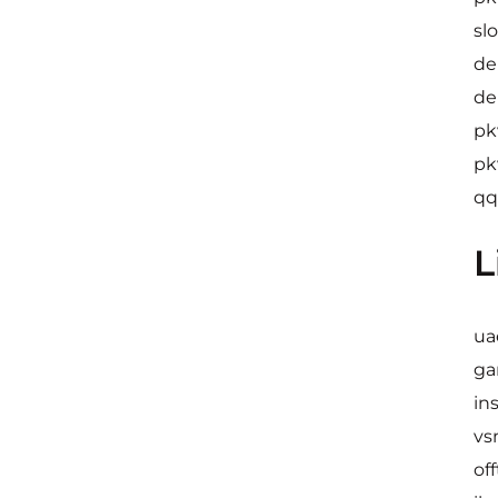
sl
de
de
pk
pk
qq
L
ua
ga
ins
vs
of