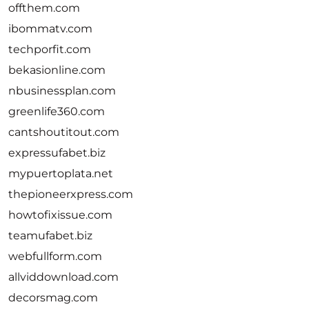
offthem.com
ibommatv.com
techporfit.com
bekasionline.com
nbusinessplan.com
greenlife360.com
cantshoutitout.com
expressufabet.biz
mypuertoplata.net
thepioneerxpress.com
howtofixissue.com
teamufabet.biz
webfullform.com
allviddownload.com
decorsmag.com