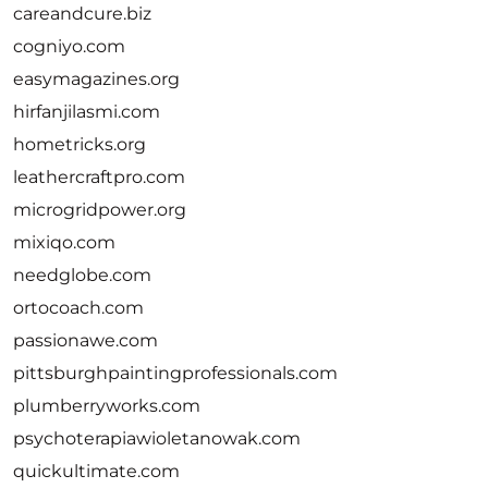
careandcure.biz
cogniyo.com
easymagazines.org
hirfanjilasmi.com
hometricks.org
leathercraftpro.com
microgridpower.org
mixiqo.com
needglobe.com
ortocoach.com
passionawe.com
pittsburghpaintingprofessionals.com
plumberryworks.com
psychoterapiawioletanowak.com
quickultimate.com