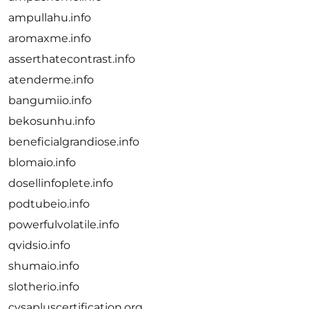
ampullahu.info
aromaxme.info
asserthatecontrast.info
atenderme.info
bangumiio.info
bekosunhu.info
beneficialgrandiose.info
blomaio.info
dosellinfoplete.info
podtubeio.info
powerfulvolatile.info
qvidsio.info
shumaio.info
slotherio.info
cysapluscertification.org