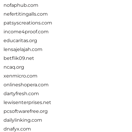
nofaphub.com
nefertitingalls.com
patsyscreations.com
income4proof.com
educaritas.org
lensajelajah.com
betflik09.net
ncaq.org
xenmicro.com
onlineshopera.com
dartyfresh.com
lewisenterprises.net
pcsoftwarefree.org
dailylinking.com
dnafyx.com