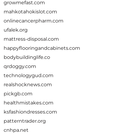
growmefast.com
mahkotahokislot.com
onlinecancerpharm.com
ufalek.org
mattress-disposal.com
happyflooringandcabinets.com
bodybuildinglife.co
qrdoggy.com
technologygud.com
realshocknews.com
pickgb.com
healthmistakes.com
ksfashiondresses.com
patterntrader.org
cnhpa.net