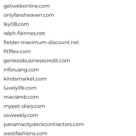
getwebonline.com
onlyfansheaven.com
lky08.com
ralph-fiennes.net
fielder-maximum-discount.net
fitfllex.com
genesisbusinesscredit.com
inforuang.com
kindsmarket.com
luvelylife.com
macramb.com
mypet-diary.com
oxweekly.com
panamacitydeckcontractors.com
westfashions.com