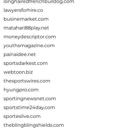
longhairedfrenchbulldog.com
lawyersforhire.co
businemarket.com
matahari88play.net
moneydescriptor.com
youthsmagazine.com
painaidee.net
sportsdarkest.com
webtoon.biz
thesportswires.com
hyungpro.com
sportingnewsnet.com
sportstime24day.com
sporteslive.com
theblingblingshields.com