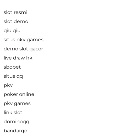
slot resmi
slot demo
qiu qiu
situs pkv games
demo slot gacor
live draw hk
sbobet
situs qq
pkv
poker online
pkv games
link slot
dominoqq
bandarqq