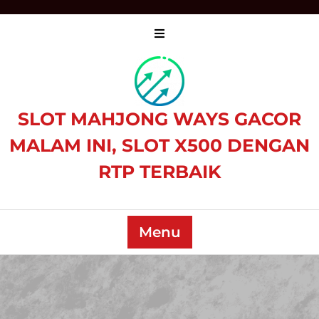
Skip
to
content
SLOT MAHJONG WAYS GACOR
MALAM INI, SLOT X500 DENGAN
RTP TERBAIK
Menu