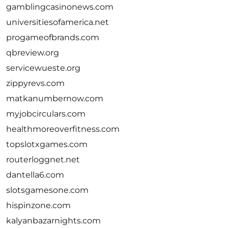
gamblingcasinonews.com
universitiesofamerica.net
progameofbrands.com
qbreview.org
servicewueste.org
zippyrevs.com
matkanumbernow.com
myjobcirculars.com
healthmoreoverfitness.com
topslotxgames.com
routerloggnet.net
dantella6.com
slotsgamesone.com
hispinzone.com
kalyanbazarnights.com