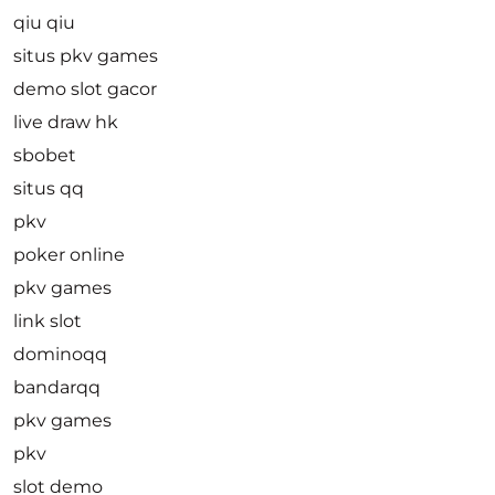
qiu qiu
situs pkv games
demo slot gacor
live draw hk
sbobet
situs qq
pkv
poker online
pkv games
link slot
dominoqq
bandarqq
pkv games
pkv
slot demo