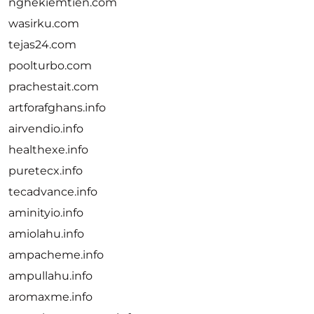
nghekiemtien.com
wasirku.com
tejas24.com
poolturbo.com
prachestait.com
artforafghans.info
airvendio.info
healthexe.info
puretecx.info
tecadvance.info
aminityio.info
amiolahu.info
ampacheme.info
ampullahu.info
aromaxme.info