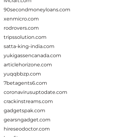
lvlcraft.com
90secondmoneyloans.com
xenmicro.com
rodrovers.com
tripssolution.com
satta-king-india.com
yukigassencanada.com
articlehorizone.com
yuqqbbzp.com
7betagents6.com
coronavirusuptodate.com
crackinstreams.com
gadgetspak.com
gearsngadget.com
hireseodoctor.com