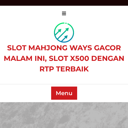
Skip
to
content
SLOT MAHJONG WAYS GACOR
MALAM INI, SLOT X500 DENGAN
RTP TERBAIK
Menu