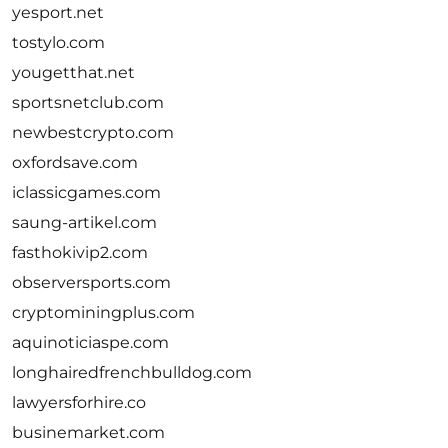
yesport.net
tostylo.com
yougetthat.net
sportsnetclub.com
newbestcrypto.com
oxfordsave.com
iclassicgames.com
saung-artikel.com
fasthokivip2.com
observersports.com
cryptominingplus.com
aquinoticiaspe.com
longhairedfrenchbulldog.com
lawyersforhire.co
businemarket.com