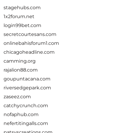
stagehubs.com
1x2forum.net
login99bet.com
secretcourtesans.com
onlinebahisforum1.com
chicagoheadline.com
camming.org
rajalion88.com
goupuntacana.com
riversedgepark.com
zaseez.com
catchycrunch.com
nofaphub.com
nefertitingalls.com
patsyscreations.com