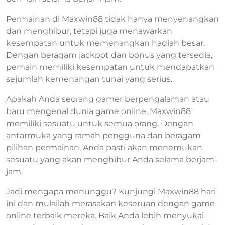
Permainan di Maxwin88 tidak hanya menyenangkan
dan menghibur, tetapi juga menawarkan
kesempatan untuk memenangkan hadiah besar.
Dengan beragam jackpot dan bonus yang tersedia,
pemain memiliki kesempatan untuk mendapatkan
sejumlah kemenangan tunai yang serius.
Apakah Anda seorang gamer berpengalaman atau
baru mengenal dunia game online, Maxwin88
memiliki sesuatu untuk semua orang. Dengan
antarmuka yang ramah pengguna dan beragam
pilihan permainan, Anda pasti akan menemukan
sesuatu yang akan menghibur Anda selama berjam-
jam.
Jadi mengapa menunggu? Kunjungi Maxwin88 hari
ini dan mulailah merasakan keseruan dengan game
online terbaik mereka. Baik Anda lebih menyukai