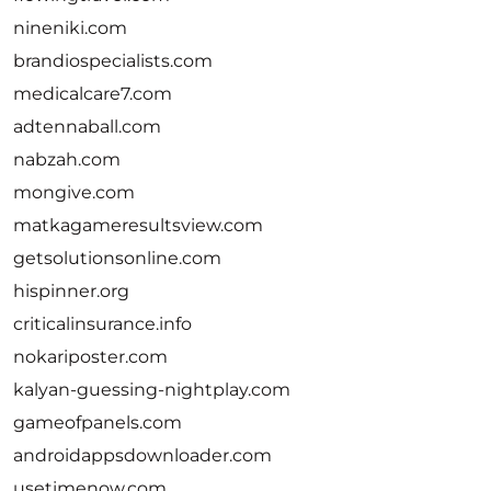
nineniki.com
brandiospecialists.com
medicalcare7.com
adtennaball.com
nabzah.com
mongive.com
matkagameresultsview.com
getsolutionsonline.com
hispinner.org
criticalinsurance.info
nokariposter.com
kalyan-guessing-nightplay.com
gameofpanels.com
androidappsdownloader.com
usetimenow.com