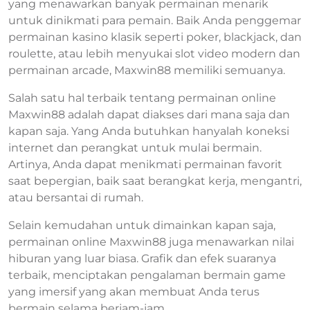
yang menawarkan banyak permainan menarik
untuk dinikmati para pemain. Baik Anda penggemar
permainan kasino klasik seperti poker, blackjack, dan
roulette, atau lebih menyukai slot video modern dan
permainan arcade, Maxwin88 memiliki semuanya.
Salah satu hal terbaik tentang permainan online
Maxwin88 adalah dapat diakses dari mana saja dan
kapan saja. Yang Anda butuhkan hanyalah koneksi
internet dan perangkat untuk mulai bermain.
Artinya, Anda dapat menikmati permainan favorit
saat bepergian, baik saat berangkat kerja, mengantri,
atau bersantai di rumah.
Selain kemudahan untuk dimainkan kapan saja,
permainan online Maxwin88 juga menawarkan nilai
hiburan yang luar biasa. Grafik dan efek suaranya
terbaik, menciptakan pengalaman bermain game
yang imersif yang akan membuat Anda terus
bermain selama berjam-jam.