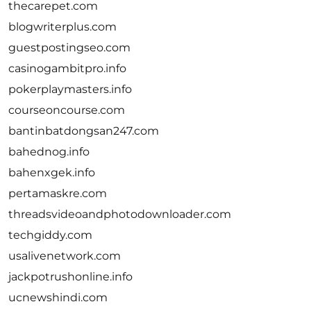
thecarepet.com
blogwriterplus.com
guestpostingseo.com
casinogambitpro.info
pokerplaymasters.info
courseoncourse.com
bantinbatdongsan247.com
bahednog.info
bahenxgek.info
pertamaskre.com
threadsvideoandphotodownloader.com
techgiddy.com
usalivenetwork.com
jackpotrushonline.info
ucnewshindi.com