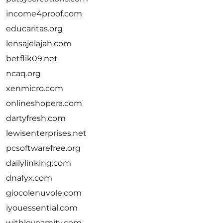
income4proof.com
educaritas.org
lensajelajah.com
betflik09.net
ncaq.org
xenmicro.com
onlineshopera.com
dartyfresh.com
lewisenterprises.net
pcsoftwarefree.org
dailylinking.com
dnafyx.com
giocolenuvole.com
iyouessential.com
withloveamity.com