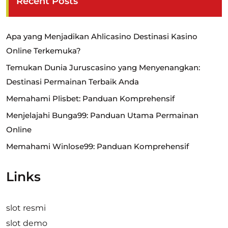
Recent Posts
Apa yang Menjadikan Ahlicasino Destinasi Kasino
Online Terkemuka?
Temukan Dunia Juruscasino yang Menyenangkan:
Destinasi Permainan Terbaik Anda
Memahami Plisbet: Panduan Komprehensif
Menjelajahi Bunga99: Panduan Utama Permainan
Online
Memahami Winlose99: Panduan Komprehensif
Links
slot resmi
slot demo