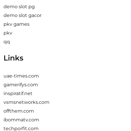
demo slot pg
demo slot gacor
pkv games
pkv
qq
Links
uae-times.com
gamerifys.com
inspiratif.net
vsmsnetworks.com
offthem.com
ibommatv.com
techporfit.com