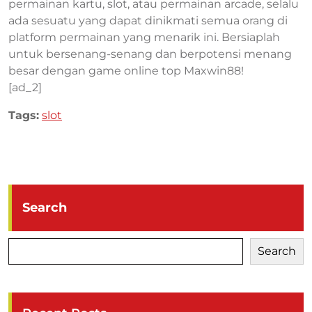
permainan kartu, slot, atau permainan arcade, selalu
ada sesuatu yang dapat dinikmati semua orang di
platform permainan yang menarik ini. Bersiaplah
untuk bersenang-senang dan berpotensi menang
besar dengan game online top Maxwin88!
[ad_2]
Tags:
slot
Search
Search