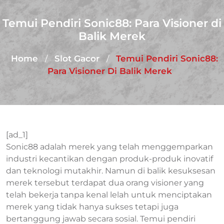
Temui Pendiri Sonic88: Para Visioner di
Balik Merek
Home
Slot Gacor
Temui Pendiri Sonic88:
/
/
Para Visioner Di Balik Merek
[ad_1]
Sonic88 adalah merek yang telah menggemparkan
industri kecantikan dengan produk-produk inovatif
dan teknologi mutakhir. Namun di balik kesuksesan
merek tersebut terdapat dua orang visioner yang
telah bekerja tanpa kenal lelah untuk menciptakan
merek yang tidak hanya sukses tetapi juga
bertanggung jawab secara sosial. Temui pendiri