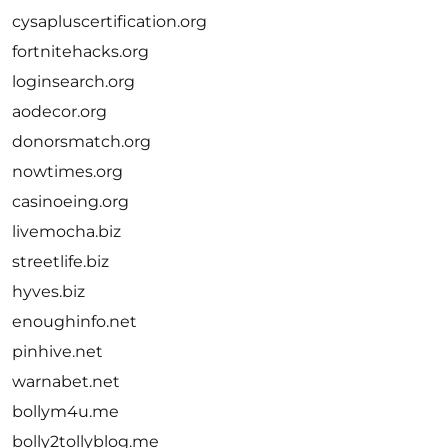
cysapluscertification.org
fortnitehacks.org
loginsearch.org
aodecor.org
donorsmatch.org
nowtimes.org
casinoeing.org
livemocha.biz
streetlife.biz
hyves.biz
enoughinfo.net
pinhive.net
warnabet.net
bollym4u.me
bolly2tollyblog.me