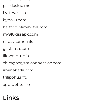
pandaclub.me
flyttevask.io
byhous.com
hartfordplazahotel.com
m-918kissapk.com
nabavkame.info
gakbiasa.com
iflowerhu.info
chicagocrystalconnection.com
imanabadii.com
trilipohu.info
appruptio.info
Links