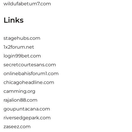
wildufabetum7.com
Links
stagehubs.com
1x2forum.net
login99bet.com
secretcourtesans.com
onlinebahisforum1.com
chicagoheadline.com
camming.org
rajalion88.com
goupuntacana.com
riversedgepark.com
zaseez.com