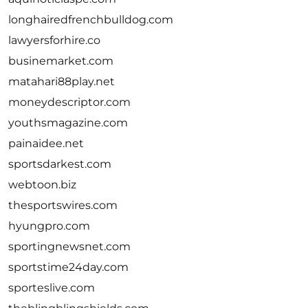
longhairedfrenchbulldog.com
lawyersforhire.co
businemarket.com
matahari88play.net
moneydescriptor.com
youthsmagazine.com
painaidee.net
sportsdarkest.com
webtoon.biz
thesportswires.com
hyungpro.com
sportingnewsnet.com
sportstime24day.com
sporteslive.com