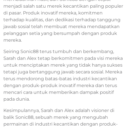
menjadi salah satu merek kecantikan paling populer
di pasar. Produk inovatif mereka, komitmen
terhadap kualitas, dan dedikasi terhadap tanggung
jawab sosial telah membuat mereka mendapatkan
pelanggan setia yang bersumpah dengan produk
mereka.
Seiring Sonic88 terus tumbuh dan berkembang,
Sarah dan Alex tetap berkomitmen pada visi mereka
untuk menciptakan merek yang tidak hanya sukses
tetapi juga bertanggung jawab secara sosial. Mereka
terus mendorong batas-batas industri kecantikan
dengan produk-produk inovatif mereka dan terus
mencari cara untuk memberikan dampak positif
pada dunia.
Kesimpulannya, Sarah dan Alex adalah visioner di
balik Sonic88, sebuah merek yang mengubah
permainan di industri kecantikan dengan produk-