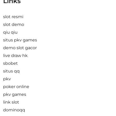
Links
slot resmi
slot demo
qiu qiu
situs pkv games
demo slot gacor
live draw hk
sbobet
situs qq
pkv
poker online
pkv games
link slot
dominoqq