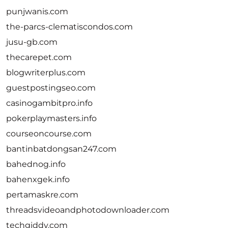
punjwanis.com
the-parcs-clematiscondos.com
jusu-gb.com
thecarepet.com
blogwriterplus.com
guestpostingseo.com
casinogambitpro.info
pokerplaymasters.info
courseoncourse.com
bantinbatdongsan247.com
bahednog.info
bahenxgek.info
pertamaskre.com
threadsvideoandphotodownloader.com
techgiddy.com