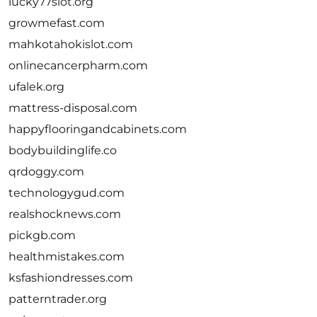
lucky77slot.org
growmefast.com
mahkotahokislot.com
onlinecancerpharm.com
ufalek.org
mattress-disposal.com
happyflooringandcabinets.com
bodybuildinglife.co
qrdoggy.com
technologygud.com
realshocknews.com
pickgb.com
healthmistakes.com
ksfashiondresses.com
patterntrader.org