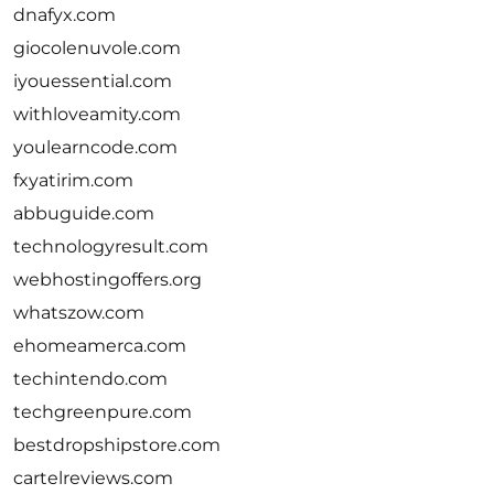
dnafyx.com
giocolenuvole.com
iyouessential.com
withloveamity.com
youlearncode.com
fxyatirim.com
abbuguide.com
technologyresult.com
webhostingoffers.org
whatszow.com
ehomeamerca.com
techintendo.com
techgreenpure.com
bestdropshipstore.com
cartelreviews.com