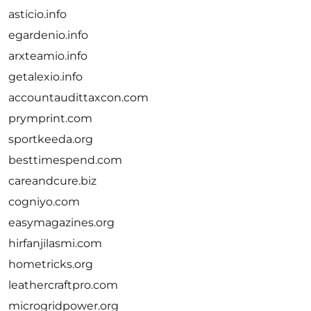
asticio.info
egardenio.info
arxteamio.info
getalexio.info
accountaudittaxcon.com
prymprint.com
sportkeeda.org
besttimespend.com
careandcure.biz
cogniyo.com
easymagazines.org
hirfanjilasmi.com
hometricks.org
leathercraftpro.com
microgridpower.org