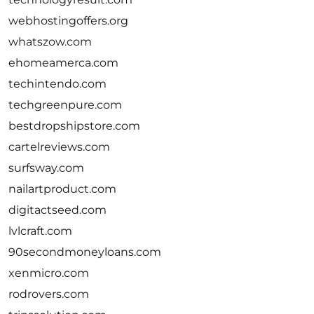
webhostingoffers.org
whatszow.com
ehomeamerca.com
techintendo.com
techgreenpure.com
bestdropshipstore.com
cartelreviews.com
surfsway.com
nailartproduct.com
digitactseed.com
lvlcraft.com
90secondmoneyloans.com
xenmicro.com
rodrovers.com