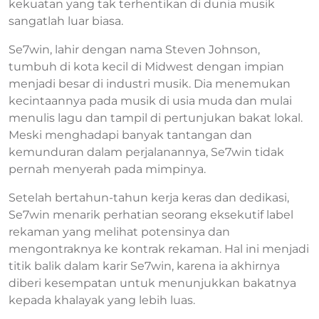
kekuatan yang tak terhentikan di dunia musik
sangatlah luar biasa.
Se7win, lahir dengan nama Steven Johnson,
tumbuh di kota kecil di Midwest dengan impian
menjadi besar di industri musik. Dia menemukan
kecintaannya pada musik di usia muda dan mulai
menulis lagu dan tampil di pertunjukan bakat lokal.
Meski menghadapi banyak tantangan dan
kemunduran dalam perjalanannya, Se7win tidak
pernah menyerah pada mimpinya.
Setelah bertahun-tahun kerja keras dan dedikasi,
Se7win menarik perhatian seorang eksekutif label
rekaman yang melihat potensinya dan
mengontraknya ke kontrak rekaman. Hal ini menjadi
titik balik dalam karir Se7win, karena ia akhirnya
diberi kesempatan untuk menunjukkan bakatnya
kepada khalayak yang lebih luas.