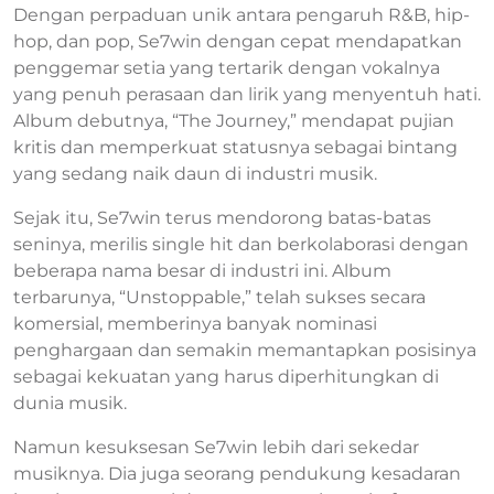
Dengan perpaduan unik antara pengaruh R&B, hip-
hop, dan pop, Se7win dengan cepat mendapatkan
penggemar setia yang tertarik dengan vokalnya
yang penuh perasaan dan lirik yang menyentuh hati.
Album debutnya, “The Journey,” mendapat pujian
kritis dan memperkuat statusnya sebagai bintang
yang sedang naik daun di industri musik.
Sejak itu, Se7win terus mendorong batas-batas
seninya, merilis single hit dan berkolaborasi dengan
beberapa nama besar di industri ini. Album
terbarunya, “Unstoppable,” telah sukses secara
komersial, memberinya banyak nominasi
penghargaan dan semakin memantapkan posisinya
sebagai kekuatan yang harus diperhitungkan di
dunia musik.
Namun kesuksesan Se7win lebih dari sekedar
musiknya. Dia juga seorang pendukung kesadaran