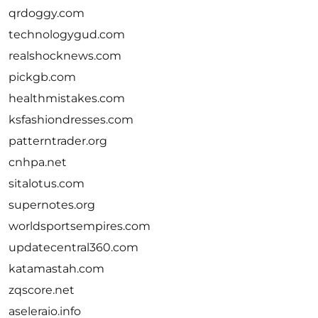
qrdoggy.com
technologygud.com
realshocknews.com
pickgb.com
healthmistakes.com
ksfashiondresses.com
patterntrader.org
cnhpa.net
sitalotus.com
supernotes.org
worldsportsempires.com
updatecentral360.com
katamastah.com
zqscore.net
aseleraio.info