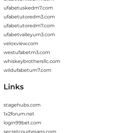
ufabetuskedm7.com
ufabetutoredm3.com
ufabetutoredm7.com
ufabetvalleyum3.com
veloxview.com
westufabetm3.com
whiskeybrothersllc.com
wildufabetum7.com
Links
stagehubs.com
1x2forum.net
login99bet.com
secretcourtesans.com