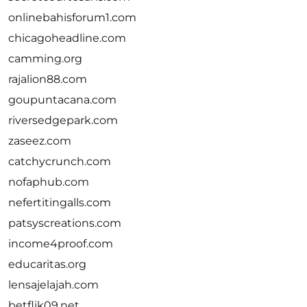
onlinebahisforum1.com
chicagoheadline.com
camming.org
rajalion88.com
goupuntacana.com
riversedgepark.com
zaseez.com
catchycrunch.com
nofaphub.com
nefertitingalls.com
patsyscreations.com
income4proof.com
educaritas.org
lensajelajah.com
betflik09.net