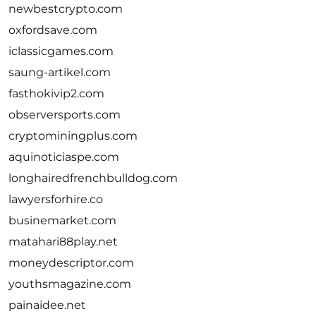
newbestcrypto.com
oxfordsave.com
iclassicgames.com
saung-artikel.com
fasthokivip2.com
observersports.com
cryptominingplus.com
aquinoticiaspe.com
longhairedfrenchbulldog.com
lawyersforhire.co
businemarket.com
matahari88play.net
moneydescriptor.com
youthsmagazine.com
painaidee.net