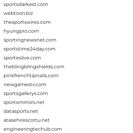
sportsdarkest.com
webtoon.biz
thesportswires.com
hyungpro.com
sportingnewsnet.com
sportstime24day.com
sporteslive.com
theblingblingshields.com
pinkfrenchtipnails.com
newgamestv.com
sportsgallerys.com
sportsmirrors.net
datasports.net
atasehirescortu.net
engineeringtechub.com