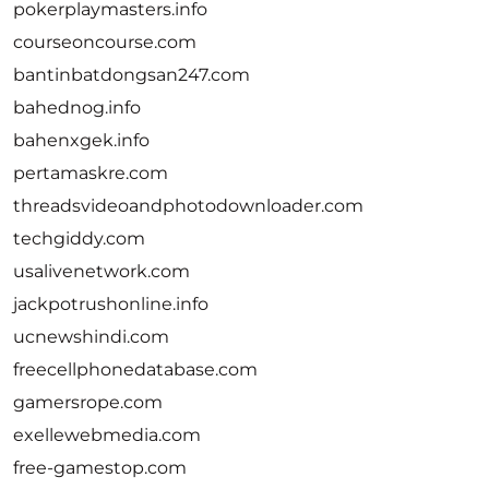
pokerplaymasters.info
courseoncourse.com
bantinbatdongsan247.com
bahednog.info
bahenxgek.info
pertamaskre.com
threadsvideoandphotodownloader.com
techgiddy.com
usalivenetwork.com
jackpotrushonline.info
ucnewshindi.com
freecellphonedatabase.com
gamersrope.com
exellewebmedia.com
free-gamestop.com