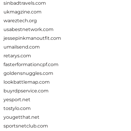
sinbadtravels.com
ukmagzine.com
wareztech.org
usabestnetwork.com
jessepinkmanoutfit.com
umailsend.com
retarys.com
fasterformationcpf.com
goldensnuggles.com
lookbattlemap.com
buyrdpservice.com
yesport.net
tostylo.com
yougetthat.net
sportsnetclub.com