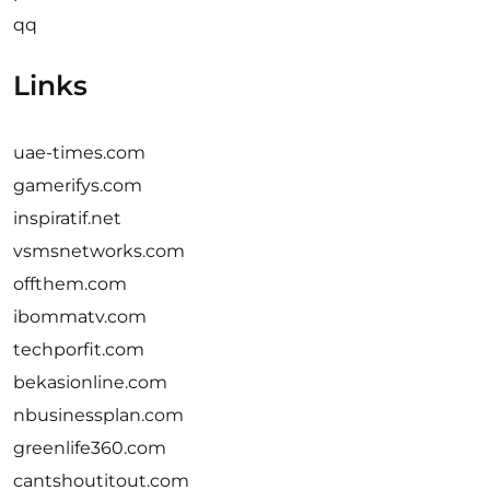
qq
Links
uae-times.com
gamerifys.com
inspiratif.net
vsmsnetworks.com
offthem.com
ibommatv.com
techporfit.com
bekasionline.com
nbusinessplan.com
greenlife360.com
cantshoutitout.com