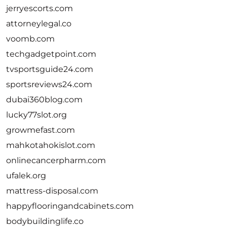
jerryescorts.com
attorneylegal.co
voomb.com
techgadgetpoint.com
tvsportsguide24.com
sportsreviews24.com
dubai360blog.com
lucky77slot.org
growmefast.com
mahkotahokislot.com
onlinecancerpharm.com
ufalek.org
mattress-disposal.com
happyflooringandcabinets.com
bodybuildinglife.co