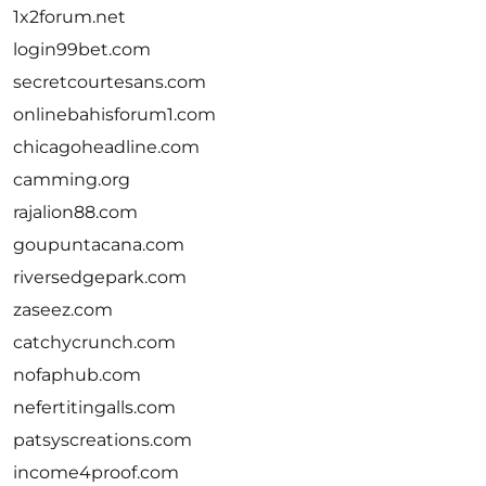
1x2forum.net
login99bet.com
secretcourtesans.com
onlinebahisforum1.com
chicagoheadline.com
camming.org
rajalion88.com
goupuntacana.com
riversedgepark.com
zaseez.com
catchycrunch.com
nofaphub.com
nefertitingalls.com
patsyscreations.com
income4proof.com