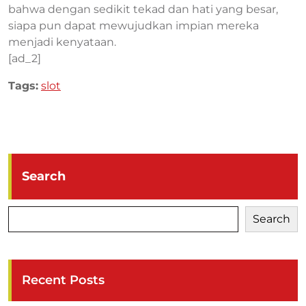
bahwa dengan sedikit tekad dan hati yang besar,
siapa pun dapat mewujudkan impian mereka
menjadi kenyataan.
[ad_2]
Tags:
slot
Search
Search
Recent Posts