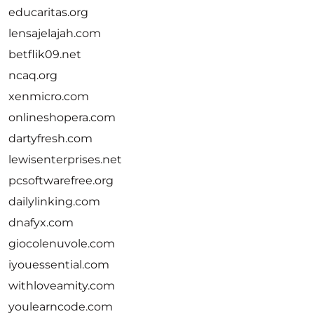
educaritas.org
lensajelajah.com
betflik09.net
ncaq.org
xenmicro.com
onlineshopera.com
dartyfresh.com
lewisenterprises.net
pcsoftwarefree.org
dailylinking.com
dnafyx.com
giocolenuvole.com
iyouessential.com
withloveamity.com
youlearncode.com