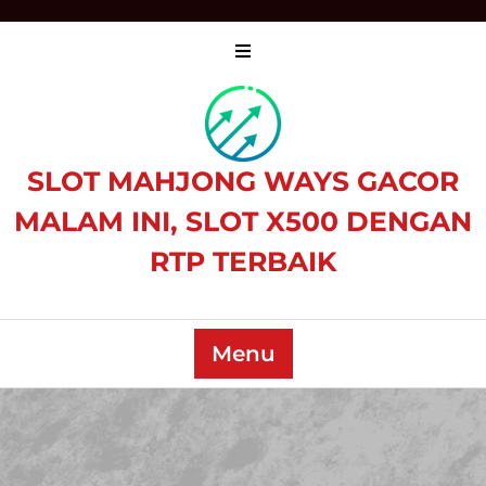
Skip
to
content
SLOT MAHJONG WAYS GACOR
MALAM INI, SLOT X500 DENGAN
RTP TERBAIK
Menu