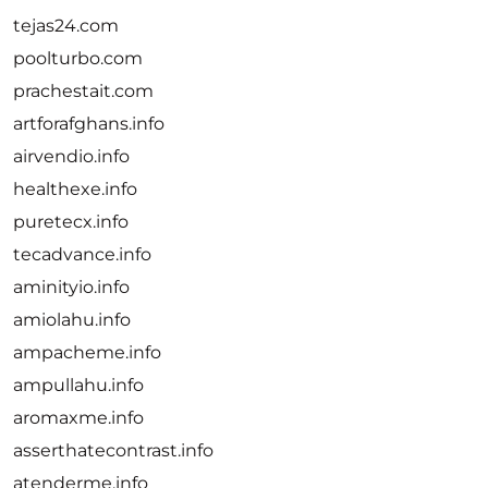
tejas24.com
poolturbo.com
prachestait.com
artforafghans.info
airvendio.info
healthexe.info
puretecx.info
tecadvance.info
aminityio.info
amiolahu.info
ampacheme.info
ampullahu.info
aromaxme.info
asserthatecontrast.info
atenderme.info