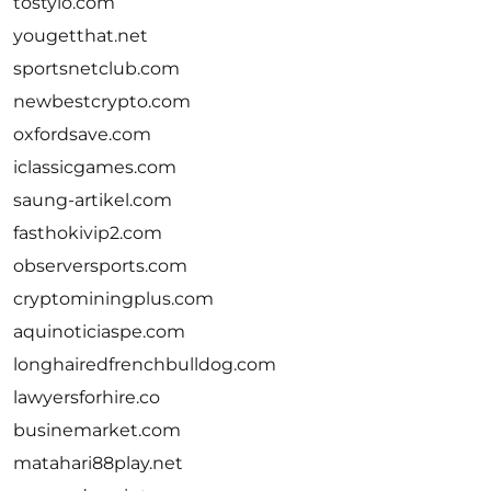
tostylo.com
yougetthat.net
sportsnetclub.com
newbestcrypto.com
oxfordsave.com
iclassicgames.com
saung-artikel.com
fasthokivip2.com
observersports.com
cryptominingplus.com
aquinoticiaspe.com
longhairedfrenchbulldog.com
lawyersforhire.co
businemarket.com
matahari88play.net