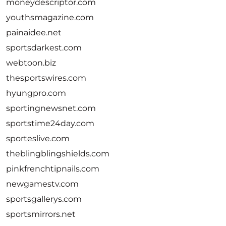
moneydescriptor.com
youthsmagazine.com
painaidee.net
sportsdarkest.com
webtoon.biz
thesportswires.com
hyungpro.com
sportingnewsnet.com
sportstime24day.com
sporteslive.com
theblingblingshields.com
pinkfrenchtipnails.com
newgamestv.com
sportsgallerys.com
sportsmirrors.net