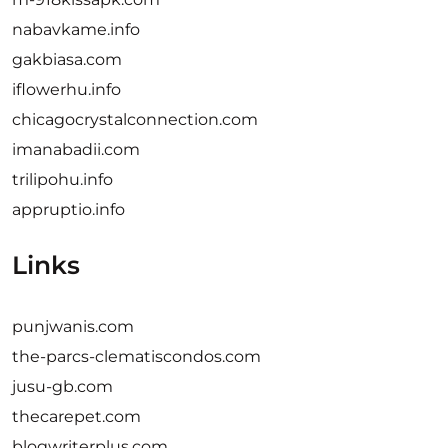
nabavkame.info
gakbiasa.com
iflowerhu.info
chicagocrystalconnection.com
imanabadii.com
trilipohu.info
appruptio.info
Links
punjwanis.com
the-parcs-clematiscondos.com
jusu-gb.com
thecarepet.com
blogwriterplus.com