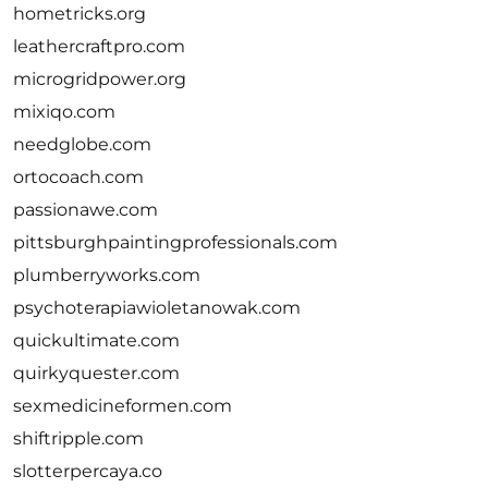
hometricks.org
leathercraftpro.com
microgridpower.org
mixiqo.com
needglobe.com
ortocoach.com
passionawe.com
pittsburghpaintingprofessionals.com
plumberryworks.com
psychoterapiawioletanowak.com
quickultimate.com
quirkyquester.com
sexmedicineformen.com
shiftripple.com
slotterpercaya.co