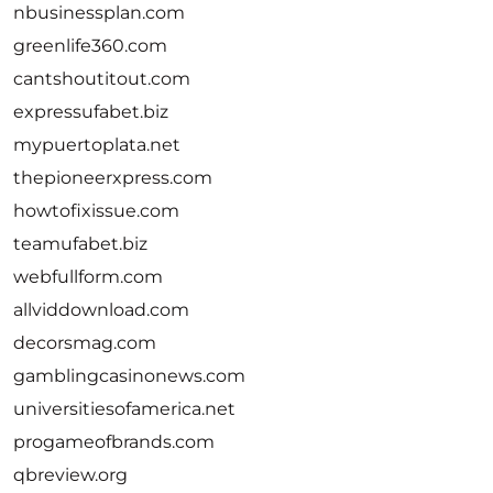
nbusinessplan.com
greenlife360.com
cantshoutitout.com
expressufabet.biz
mypuertoplata.net
thepioneerxpress.com
howtofixissue.com
teamufabet.biz
webfullform.com
allviddownload.com
decorsmag.com
gamblingcasinonews.com
universitiesofamerica.net
progameofbrands.com
qbreview.org