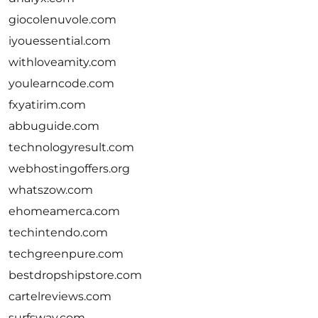
giocolenuvole.com
iyouessential.com
withloveamity.com
youlearncode.com
fxyatirim.com
abbuguide.com
technologyresult.com
webhostingoffers.org
whatszow.com
ehomeamerca.com
techintendo.com
techgreenpure.com
bestdropshipstore.com
cartelreviews.com
surfsway.com