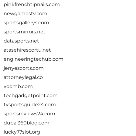
pinkfrenchtipnails.com
newgamestv.com
sportsgallerys.com
sportsmirrors.net
datasports.net
atasehirescortu.net
engineeringtechub.com
jerryescorts.com
attorneylegal.co
voomb.com
techgadgetpoint.com
tvsportsguide24.com
sportsreviews24.com
dubai360blog.com
lucky77slot.org