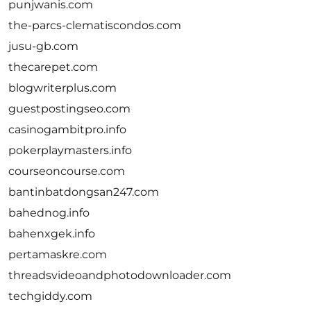
punjwanis.com
the-parcs-clematiscondos.com
jusu-gb.com
thecarepet.com
blogwriterplus.com
guestpostingseo.com
casinogambitpro.info
pokerplaymasters.info
courseoncourse.com
bantinbatdongsan247.com
bahednog.info
bahenxgek.info
pertamaskre.com
threadsvideoandphotodownloader.com
techgiddy.com