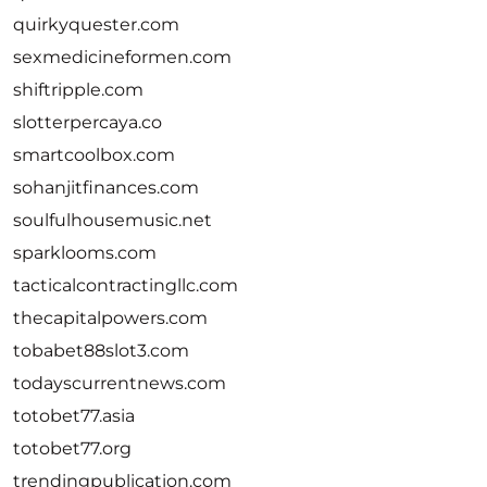
quirkyquester.com
sexmedicineformen.com
shiftripple.com
slotterpercaya.co
smartcoolbox.com
sohanjitfinances.com
soulfulhousemusic.net
sparklooms.com
tacticalcontractingllc.com
thecapitalpowers.com
tobabet88slot3.com
todayscurrentnews.com
totobet77.asia
totobet77.org
trendingpublication.com