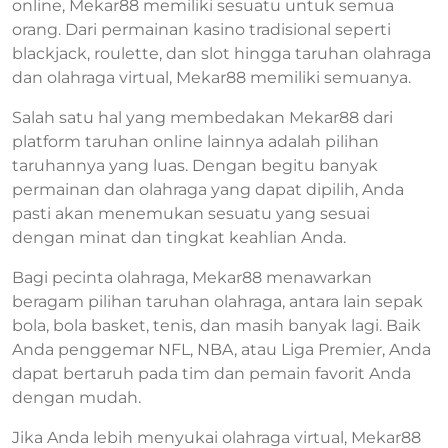
online, Mekar88 memiliki sesuatu untuk semua
orang. Dari permainan kasino tradisional seperti
blackjack, roulette, dan slot hingga taruhan olahraga
dan olahraga virtual, Mekar88 memiliki semuanya.
Salah satu hal yang membedakan Mekar88 dari
platform taruhan online lainnya adalah pilihan
taruhannya yang luas. Dengan begitu banyak
permainan dan olahraga yang dapat dipilih, Anda
pasti akan menemukan sesuatu yang sesuai
dengan minat dan tingkat keahlian Anda.
Bagi pecinta olahraga, Mekar88 menawarkan
beragam pilihan taruhan olahraga, antara lain sepak
bola, bola basket, tenis, dan masih banyak lagi. Baik
Anda penggemar NFL, NBA, atau Liga Premier, Anda
dapat bertaruh pada tim dan pemain favorit Anda
dengan mudah.
Jika Anda lebih menyukai olahraga virtual, Mekar88