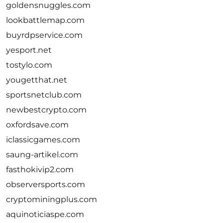
goldensnuggles.com
lookbattlemap.com
buyrdpservice.com
yesport.net
tostylo.com
yougetthat.net
sportsnetclub.com
newbestcrypto.com
oxfordsave.com
iclassicgames.com
saung-artikel.com
fasthokivip2.com
observersports.com
cryptominingplus.com
aquinoticiaspe.com