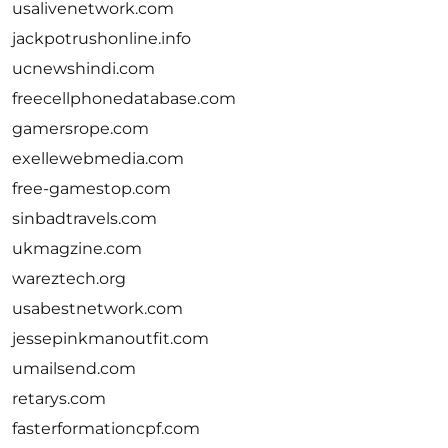
usalivenetwork.com
jackpotrushonline.info
ucnewshindi.com
freecellphonedatabase.com
gamersrope.com
exellewebmedia.com
free-gamestop.com
sinbadtravels.com
ukmagzine.com
wareztech.org
usabestnetwork.com
jessepinkmanoutfit.com
umailsend.com
retarys.com
fasterformationcpf.com