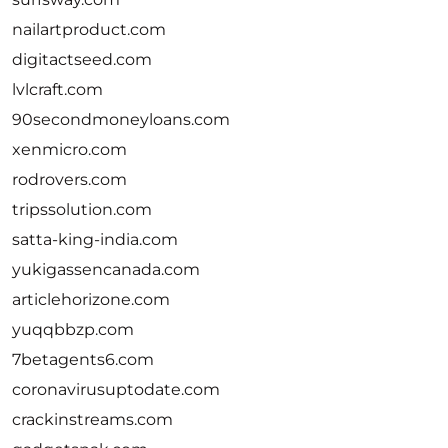
nailartproduct.com
digitactseed.com
lvlcraft.com
90secondmoneyloans.com
xenmicro.com
rodrovers.com
tripssolution.com
satta-king-india.com
yukigassencanada.com
articlehorizone.com
yuqqbbzp.com
7betagents6.com
coronavirusuptodate.com
crackinstreams.com