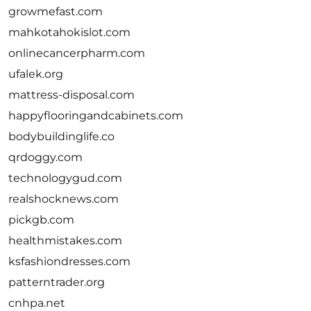
growmefast.com
mahkotahokislot.com
onlinecancerpharm.com
ufalek.org
mattress-disposal.com
happyflooringandcabinets.com
bodybuildinglife.co
qrdoggy.com
technologygud.com
realshocknews.com
pickgb.com
healthmistakes.com
ksfashiondresses.com
patterntrader.org
cnhpa.net