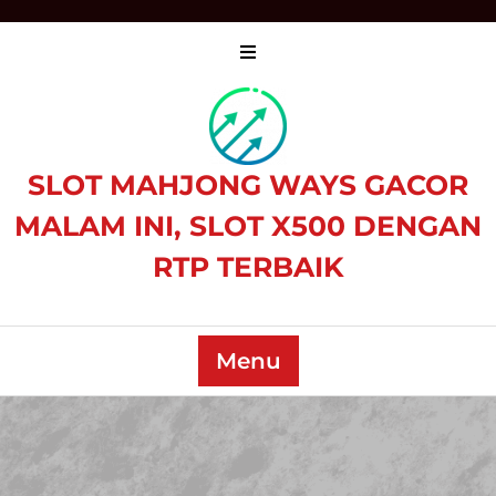
Skip
to
content
SLOT MAHJONG WAYS GACOR
MALAM INI, SLOT X500 DENGAN
RTP TERBAIK
Menu