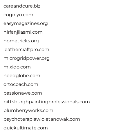
careandcure.biz
cogniyo.com
easymagazines.org
hirfanjilasmi.com
hometricks.org
leathercraftpro.com
microgridpower.org
mixiqo.com
needglobe.com
ortocoach.com
passionawe.com
pittsburghpaintingprofessionals.com
plumberryworks.com
psychoterapiawioletanowak.com
quickultimate.com