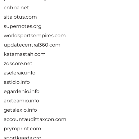
cnhpa.net
sitalotus.com
supernotes.org
worldsportsempires.com
updatecentral360.com
katamastah.com
zqscore.net
aseleraio.info
asticio.info
egardenio.info
arxteamio.info
getalexio.info
accountaudittaxcon.com
prymprint.com
sportkeeda.org