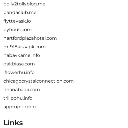
bolly2tollyblog.me
pandaclub.me
flyttevask.io
byhous.com
hartfordplazahotel.com
m-918kissapk.com
nabavkame.info
gakbiasa.com
iflowerhu.info
chicagocrystalconnection.com
imanabadii.com
trilipohu.info
appruptio.info
Links