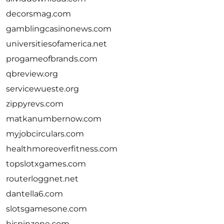
decorsmag.com
gamblingcasinonews.com
universitiesofamerica.net
progameofbrands.com
qbreview.org
servicewueste.org
zippyrevs.com
matkanumbernow.com
myjobcirculars.com
healthmoreoverfitness.com
topslotxgames.com
routerloggnet.net
dantella6.com
slotsgamesone.com
hispinzone.com