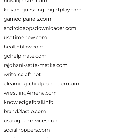
nokariposter.com
kalyan-guessing-nightplay.com
gameofpanels.com
androidappsdownloader.com
usetimenow.com
healthblow.com
gohelpmate.com
rajdhani-satta-matka.com
writerscraft.net
elearning-childprotection.com
wrestling4mena.com
knowledgeforall.info
brand2lastio.com
usadigitalservices.com
socialhoppers.com