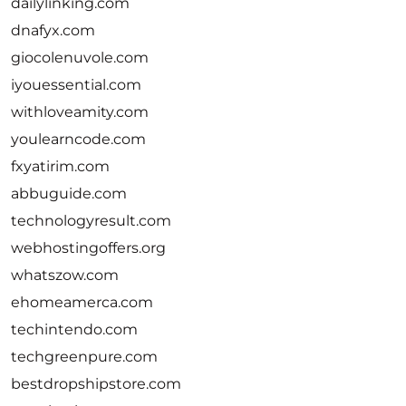
dailylinking.com
dnafyx.com
giocolenuvole.com
iyouessential.com
withloveamity.com
youlearncode.com
fxyatirim.com
abbuguide.com
technologyresult.com
webhostingoffers.org
whatszow.com
ehomeamerca.com
techintendo.com
techgreenpure.com
bestdropshipstore.com