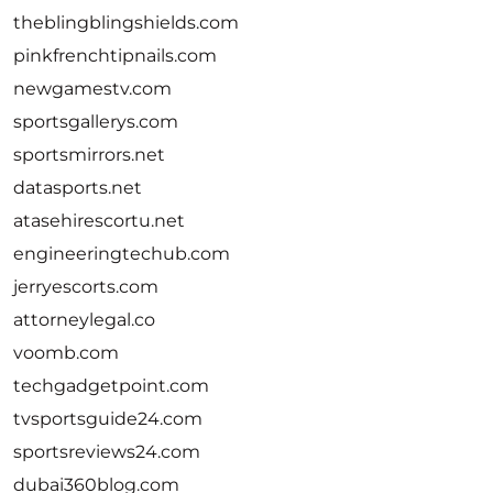
theblingblingshields.com
pinkfrenchtipnails.com
newgamestv.com
sportsgallerys.com
sportsmirrors.net
datasports.net
atasehirescortu.net
engineeringtechub.com
jerryescorts.com
attorneylegal.co
voomb.com
techgadgetpoint.com
tvsportsguide24.com
sportsreviews24.com
dubai360blog.com