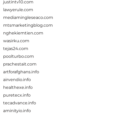
justintv10.com
lawyerule.com
mediamingleseaco.com
mtsmarketingblog.com
nghekiemtien.com
wasirku.com
tejas24.com
poolturbo.com
prachestait.com
artforafghans.info
airvendio.info
healthexe.info
puretecx.info
tecadvance.info
aminityio.info