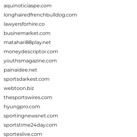
aquinoticiaspe.com
longhairedfrenchbulldog.com
lawyersforhire.co
businemarket.com
matahari88play.net
moneydescriptor.com
youthsmagazine.com
painaidee.net
sportsdarkest.com
webtoon.biz
thesportswires.com
hyungpro.com
sportingnewsnet.com
sportstime24day.com
sporteslive.com