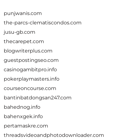
punjwanis.com
the-parcs-clematiscondos.com
jusu-gb.com
thecarepet.com
blogwriterplus.com
guestpostingseo.com
casinogambitpro.info
pokerplaymasters.info
courseoncourse.com
bantinbatdongsan247.com
bahednog.info
bahenxgek.info
pertamaskre.com
threadsvideoandphotodownloader.com