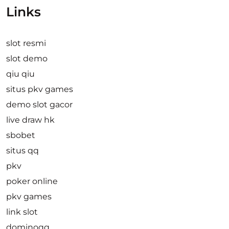
Links
slot resmi
slot demo
qiu qiu
situs pkv games
demo slot gacor
live draw hk
sbobet
situs qq
pkv
poker online
pkv games
link slot
dominoqq