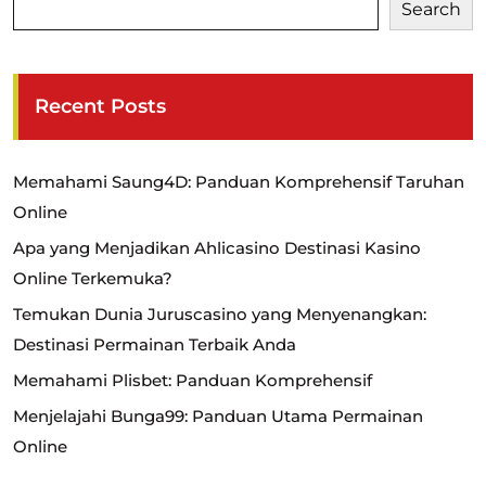
Search
Recent Posts
Memahami Saung4D: Panduan Komprehensif Taruhan
Online
Apa yang Menjadikan Ahlicasino Destinasi Kasino
Online Terkemuka?
Temukan Dunia Juruscasino yang Menyenangkan:
Destinasi Permainan Terbaik Anda
Memahami Plisbet: Panduan Komprehensif
Menjelajahi Bunga99: Panduan Utama Permainan
Online