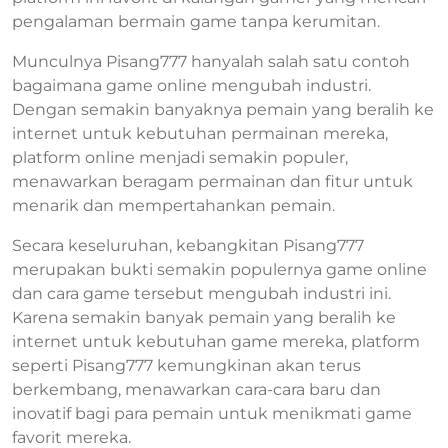
pengalaman bermain game tanpa kerumitan.
Munculnya Pisang777 hanyalah salah satu contoh
bagaimana game online mengubah industri.
Dengan semakin banyaknya pemain yang beralih ke
internet untuk kebutuhan permainan mereka,
platform online menjadi semakin populer,
menawarkan beragam permainan dan fitur untuk
menarik dan mempertahankan pemain.
Secara keseluruhan, kebangkitan Pisang777
merupakan bukti semakin populernya game online
dan cara game tersebut mengubah industri ini.
Karena semakin banyak pemain yang beralih ke
internet untuk kebutuhan game mereka, platform
seperti Pisang777 kemungkinan akan terus
berkembang, menawarkan cara-cara baru dan
inovatif bagi para pemain untuk menikmati game
favorit mereka.