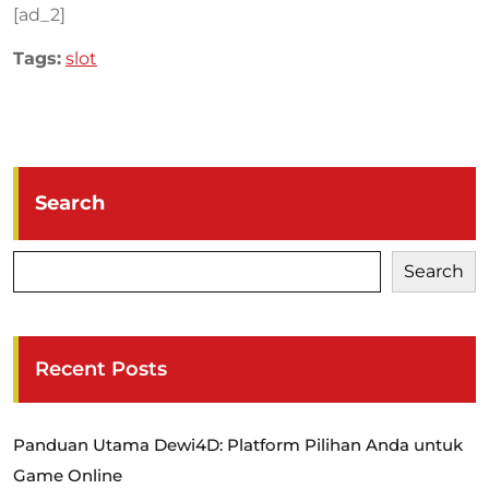
[ad_2]
Tags:
slot
Search
Search
Recent Posts
Panduan Utama Dewi4D: Platform Pilihan Anda untuk
Game Online