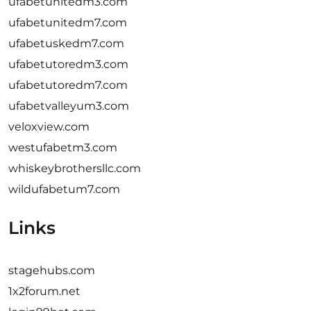
ufabetunitedm3.com
ufabetunitedm7.com
ufabetuskedm7.com
ufabetutoredm3.com
ufabetutoredm7.com
ufabetvalleyum3.com
veloxview.com
westufabetm3.com
whiskeybrothersllc.com
wildufabetum7.com
Links
stagehubs.com
1x2forum.net