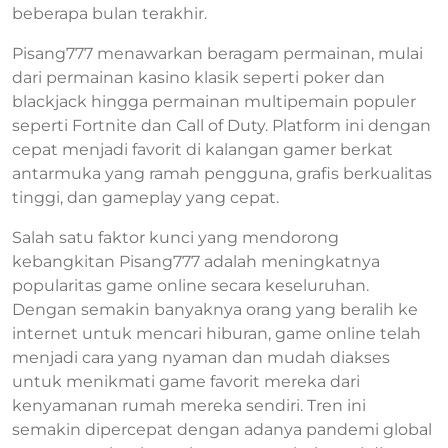
beberapa bulan terakhir.
Pisang777 menawarkan beragam permainan, mulai
dari permainan kasino klasik seperti poker dan
blackjack hingga permainan multipemain populer
seperti Fortnite dan Call of Duty. Platform ini dengan
cepat menjadi favorit di kalangan gamer berkat
antarmuka yang ramah pengguna, grafis berkualitas
tinggi, dan gameplay yang cepat.
Salah satu faktor kunci yang mendorong
kebangkitan Pisang777 adalah meningkatnya
popularitas game online secara keseluruhan.
Dengan semakin banyaknya orang yang beralih ke
internet untuk mencari hiburan, game online telah
menjadi cara yang nyaman dan mudah diakses
untuk menikmati game favorit mereka dari
kenyamanan rumah mereka sendiri. Tren ini
semakin dipercepat dengan adanya pandemi global