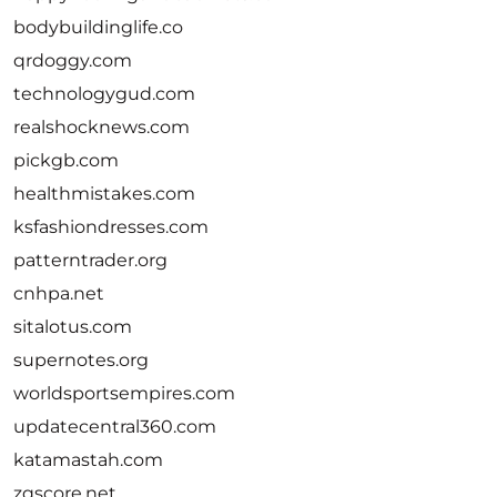
bodybuildinglife.co
qrdoggy.com
technologygud.com
realshocknews.com
pickgb.com
healthmistakes.com
ksfashiondresses.com
patterntrader.org
cnhpa.net
sitalotus.com
supernotes.org
worldsportsempires.com
updatecentral360.com
katamastah.com
zqscore.net