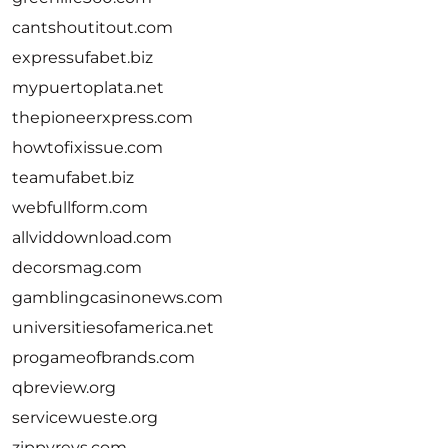
cantshoutitout.com
expressufabet.biz
mypuertoplata.net
thepioneerxpress.com
howtofixissue.com
teamufabet.biz
webfullform.com
allviddownload.com
decorsmag.com
gamblingcasinonews.com
universitiesofamerica.net
progameofbrands.com
qbreview.org
servicewueste.org
zippyrevs.com