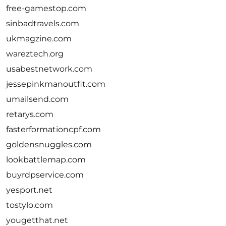
free-gamestop.com
sinbadtravels.com
ukmagzine.com
wareztech.org
usabestnetwork.com
jessepinkmanoutfit.com
umailsend.com
retarys.com
fasterformationcpf.com
goldensnuggles.com
lookbattlemap.com
buyrdpservice.com
yesport.net
tostylo.com
yougetthat.net