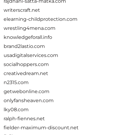
rajdhani-satta-matka.com
writerscraft.net
elearning-childprotection.com
wrestling4mena.com
knowledgeforall.info
brand2lastio.com
usadigitalservices.com
socialhoppers.com
creativedream.net
n2315.com
getwebonline.com
onlyfansheaven.com
lky08.com
ralph-fiennes.net
fielder-maximum-discount.net