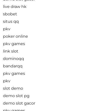
live draw hk
sbobet
situs qq
pkv
poker online
pkv games
link slot
dominoqq
bandarqq
pkv games
pkv
slot demo
demo slot pg
demo slot gacor
pkv games