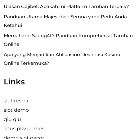
Ulasan Gajibet: Apakah Ini Platform Taruhan Terbaik?
Panduan Utama Majestibet: Semua yang Perlu Anda
Ketahui
Memahami Saung4D: Panduan Komprehensif Taruhan
Online
Apa yang Menjadikan Ahlicasino Destinasi Kasino
Online Terkemuka?
Links
slot resmi
slot demo
qiu qiu
situs pkv games
demo slot gacor