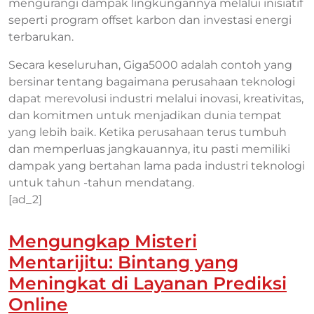
mengurangi dampak lingkungannya melalui inisiatif
seperti program offset karbon dan investasi energi
terbarukan.
Secara keseluruhan, Giga5000 adalah contoh yang
bersinar tentang bagaimana perusahaan teknologi
dapat merevolusi industri melalui inovasi, kreativitas,
dan komitmen untuk menjadikan dunia tempat
yang lebih baik. Ketika perusahaan terus tumbuh
dan memperluas jangkauannya, itu pasti memiliki
dampak yang bertahan lama pada industri teknologi
untuk tahun -tahun mendatang.
[ad_2]
Mengungkap Misteri
Mentarijitu: Bintang yang
Meningkat di Layanan Prediksi
Online