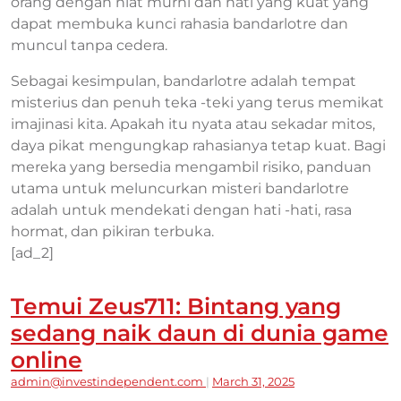
orang dengan niat murni dan hati yang kuat yang
dapat membuka kunci rahasia bandarlotre dan
muncul tanpa cedera.
Sebagai kesimpulan, bandarlotre adalah tempat
misterius dan penuh teka -teki yang terus memikat
imajinasi kita. Apakah itu nyata atau sekadar mitos,
daya pikat mengungkap rahasianya tetap kuat. Bagi
mereka yang bersedia mengambil risiko, panduan
utama untuk meluncurkan misteri bandarlotre
adalah untuk mendekati dengan hati -hati, rasa
hormat, dan pikiran terbuka.
[ad_2]
Temui Zeus711: Bintang yang
sedang naik daun di dunia game
online
admin@investindependent.com
|
March 31, 2025