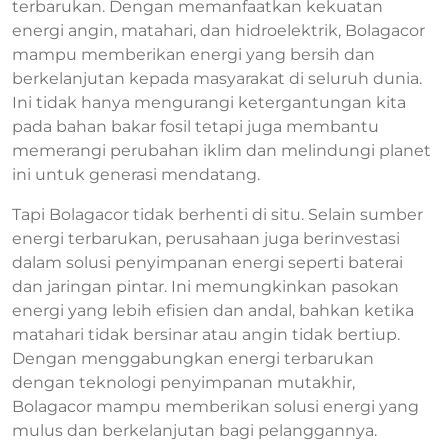
terbarukan. Dengan memanfaatkan kekuatan
energi angin, matahari, dan hidroelektrik, Bolagacor
mampu memberikan energi yang bersih dan
berkelanjutan kepada masyarakat di seluruh dunia.
Ini tidak hanya mengurangi ketergantungan kita
pada bahan bakar fosil tetapi juga membantu
memerangi perubahan iklim dan melindungi planet
ini untuk generasi mendatang.
Tapi Bolagacor tidak berhenti di situ. Selain sumber
energi terbarukan, perusahaan juga berinvestasi
dalam solusi penyimpanan energi seperti baterai
dan jaringan pintar. Ini memungkinkan pasokan
energi yang lebih efisien dan andal, bahkan ketika
matahari tidak bersinar atau angin tidak bertiup.
Dengan menggabungkan energi terbarukan
dengan teknologi penyimpanan mutakhir,
Bolagacor mampu memberikan solusi energi yang
mulus dan berkelanjutan bagi pelanggannya.