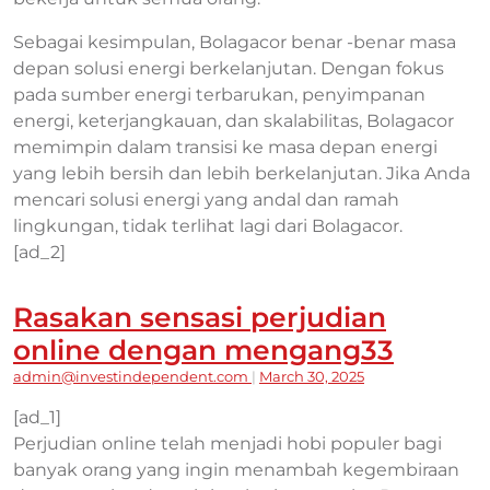
Sebagai kesimpulan, Bolagacor benar -benar masa
depan solusi energi berkelanjutan. Dengan fokus
pada sumber energi terbarukan, penyimpanan
energi, keterjangkauan, dan skalabilitas, Bolagacor
memimpin dalam transisi ke masa depan energi
yang lebih bersih dan lebih berkelanjutan. Jika Anda
mencari solusi energi yang andal dan ramah
lingkungan, tidak terlihat lagi dari Bolagacor.
[ad_2]
Rasakan sensasi perjudian
online dengan mengang33
admin@investindependent.com
|
March 30, 2025
[ad_1]
Perjudian online telah menjadi hobi populer bagi
banyak orang yang ingin menambah kegembiraan