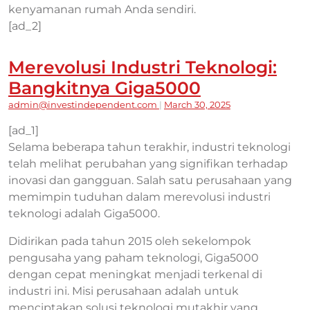
kenyamanan rumah Anda sendiri.
[ad_2]
Merevolusi Industri Teknologi:
Bangkitnya Giga5000
admin@investindependent.com
|
March 30, 2025
[ad_1]
Selama beberapa tahun terakhir, industri teknologi
telah melihat perubahan yang signifikan terhadap
inovasi dan gangguan. Salah satu perusahaan yang
memimpin tuduhan dalam merevolusi industri
teknologi adalah Giga5000.
Didirikan pada tahun 2015 oleh sekelompok
pengusaha yang paham teknologi, Giga5000
dengan cepat meningkat menjadi terkenal di
industri ini. Misi perusahaan adalah untuk
menciptakan solusi teknologi mutakhir yang