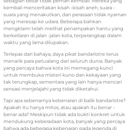
sebagian besar tidak pernah kembali. Mereka yang
kembali menceritakan kisah -kisah aneh, suara -
suara yang menakutkan, dan perasaan tidak nyaman
yang meresap ke udara. Beberapa bahkan
mengklaim telah melihat penampakan hantu yang
berkeliaran di jalan -jalan kota, terperangkap dalam
waktu yang lama dilupakan.
Terlepas dari bahaya, daya pikat bandarlotre terus
menarik para petualang dari seluruh dunia. Banyak
yang percaya bahwa kota ini memegang kunci
untuk membuka misteri kuno dan kekayaan yang
tak terungkap, sementara yang lain hanya mencari
sensasi menjelajahi yang tidak diketahui.
Tapi apa sebenarnya kebenaran di balik bandarlotre?
Apakah itu hanya mitos, atau apakah itu benar -
benar ada? Meskipun tidak ada bukti konkret untuk
mendukung keberadaan kota, banyak yang percaya
bahwa ada beberapa kebenaran pada legenda di