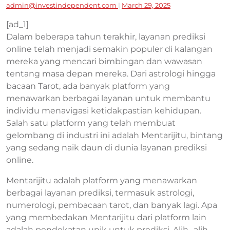
admin@investindependent.com
|
March 29, 2025
[ad_1]
Dalam beberapa tahun terakhir, layanan prediksi
online telah menjadi semakin populer di kalangan
mereka yang mencari bimbingan dan wawasan
tentang masa depan mereka. Dari astrologi hingga
bacaan Tarot, ada banyak platform yang
menawarkan berbagai layanan untuk membantu
individu menavigasi ketidakpastian kehidupan.
Salah satu platform yang telah membuat
gelombang di industri ini adalah Mentarijitu, bintang
yang sedang naik daun di dunia layanan prediksi
online.
Mentarijitu adalah platform yang menawarkan
berbagai layanan prediksi, termasuk astrologi,
numerologi, pembacaan tarot, dan banyak lagi. Apa
yang membedakan Mentarijitu dari platform lain
adalah pendekatan unik untuk prediksi. Alih -alih