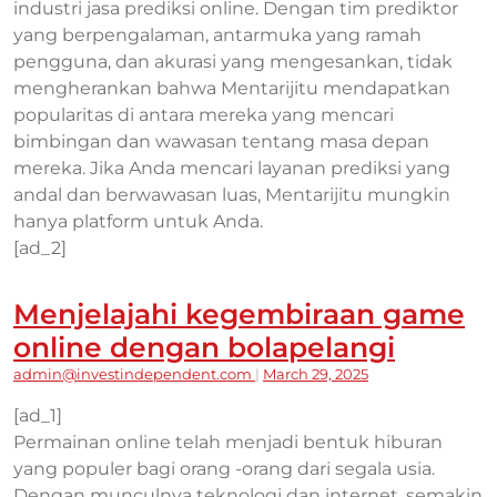
industri jasa prediksi online. Dengan tim prediktor
yang berpengalaman, antarmuka yang ramah
pengguna, dan akurasi yang mengesankan, tidak
mengherankan bahwa Mentarijitu mendapatkan
popularitas di antara mereka yang mencari
bimbingan dan wawasan tentang masa depan
mereka. Jika Anda mencari layanan prediksi yang
andal dan berwawasan luas, Mentarijitu mungkin
hanya platform untuk Anda.
[ad_2]
Menjelajahi kegembiraan game
online dengan bolapelangi
admin@investindependent.com
|
March 29, 2025
[ad_1]
Permainan online telah menjadi bentuk hiburan
yang populer bagi orang -orang dari segala usia.
Dengan munculnya teknologi dan internet, semakin