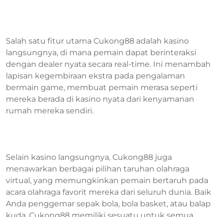
Salah satu fitur utama Cukong88 adalah kasino
langsungnya, di mana pemain dapat berinteraksi
dengan dealer nyata secara real-time. Ini menambah
lapisan kegembiraan ekstra pada pengalaman
bermain game, membuat pemain merasa seperti
mereka berada di kasino nyata dari kenyamanan
rumah mereka sendiri.
Selain kasino langsungnya, Cukong88 juga
menawarkan berbagai pilihan taruhan olahraga
virtual, yang memungkinkan pemain bertaruh pada
acara olahraga favorit mereka dari seluruh dunia. Baik
Anda penggemar sepak bola, bola basket, atau balap
kuda, Cukong88 memiliki sesuatu untuk semua