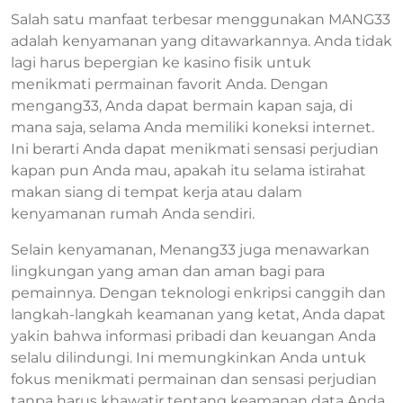
Salah satu manfaat terbesar menggunakan MANG33
adalah kenyamanan yang ditawarkannya. Anda tidak
lagi harus bepergian ke kasino fisik untuk
menikmati permainan favorit Anda. Dengan
mengang33, Anda dapat bermain kapan saja, di
mana saja, selama Anda memiliki koneksi internet.
Ini berarti Anda dapat menikmati sensasi perjudian
kapan pun Anda mau, apakah itu selama istirahat
makan siang di tempat kerja atau dalam
kenyamanan rumah Anda sendiri.
Selain kenyamanan, Menang33 juga menawarkan
lingkungan yang aman dan aman bagi para
pemainnya. Dengan teknologi enkripsi canggih dan
langkah-langkah keamanan yang ketat, Anda dapat
yakin bahwa informasi pribadi dan keuangan Anda
selalu dilindungi. Ini memungkinkan Anda untuk
fokus menikmati permainan dan sensasi perjudian
tanpa harus khawatir tentang keamanan data Anda.