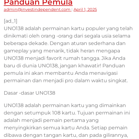
Panduan Pemula
admin@investindependent.com
|
April 1, 2025
[ad_1]
UNO138 adalah permainan kartu populer yang telah
dinikmati oleh orang -orang dari segala usia selama
beberapa dekade. Dengan aturan sederhana dan
gameplay yang menarik, tidak heran mengapa
UNO138 menjadi favorit rumah tangga. Jika Anda
baru di dunia UNO138, jangan khawatir! Panduan
pemula ini akan membantu Anda menavigasi
permainan dan menjadi pro dalam waktu singkat.
Dasar -dasar UNO138
UNO138 adalah permainan kartu yang dimainkan
dengan setumpuk 108 kartu. Tujuan permainan ini
adalah menjadi pemain pertama yang
menyingkirkan semua kartu Anda. Setiap pemain
dibawa dengan tangan kartu, dan pada gilirannya,