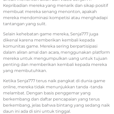
Kepribadian mereka yang menarik dan sikap positif
membuat mereka senang menonton, apakah
mereka mendominasi kompetisi atau menghadapi
tantangan yang sulit.
Selain kehebatan game mereka, Senja777 juga
dikenal karena memberikan kembali kepada
komunitas game. Mereka sering berpartisipasi
dalam aliran amal dan acara, menggunakan platform
mereka untuk mengumpulkan uang untuk tujuan
penting dan memberikan kembali kepada mereka
yang membutuhkan.
Ketika Senja777 terus naik pangkat di dunia game
online, mereka tidak menunjukkan tanda -tanda
melambat. Dengan basis penggemar yang
berkembang dan daftar pencapaian yang terus
berkembang, jelas bahwa bintang yang sedang naik
daun ini ada di sini untuk tinggal.