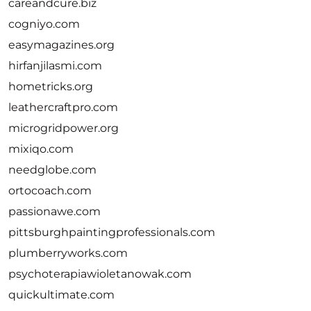
careandcure.biz
cogniyo.com
easymagazines.org
hirfanjilasmi.com
hometricks.org
leathercraftpro.com
microgridpower.org
mixiqo.com
needglobe.com
ortocoach.com
passionawe.com
pittsburghpaintingprofessionals.com
plumberryworks.com
psychoterapiawioletanowak.com
quickultimate.com