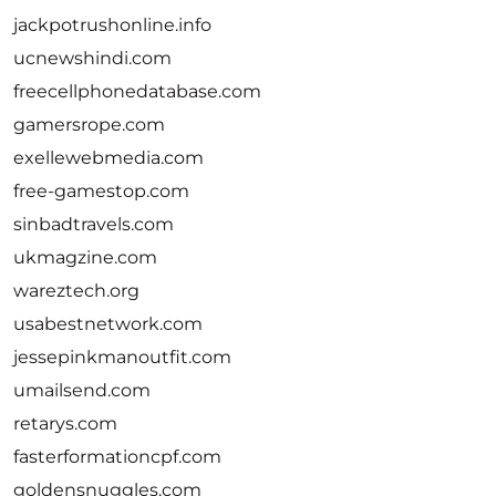
jackpotrushonline.info
ucnewshindi.com
freecellphonedatabase.com
gamersrope.com
exellewebmedia.com
free-gamestop.com
sinbadtravels.com
ukmagzine.com
wareztech.org
usabestnetwork.com
jessepinkmanoutfit.com
umailsend.com
retarys.com
fasterformationcpf.com
goldensnuggles.com