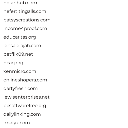
nofaphub.com
nefertitingalls.com
patsyscreations.com
income4proof.com
educaritas.org
lensajelajah.com
betflik09.net
ncaq.org
xenmicro.com
onlineshopera.com
dartyfresh.com
lewisenterprises.net
pcsoftwarefree.org
dailylinking.com
dnafyx.com