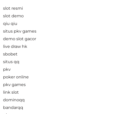
slot resmi
slot demo
qiu qiu
situs pkv games
demo slot gacor
live draw hk
sbobet
situs qq
pkv
poker online
pkv games
link slot
dominoqq
bandarqq