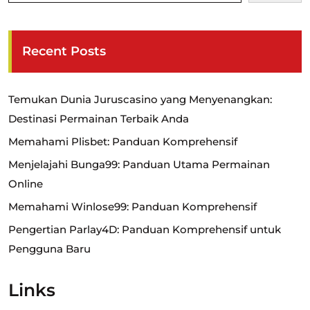
Recent Posts
Temukan Dunia Juruscasino yang Menyenangkan:
Destinasi Permainan Terbaik Anda
Memahami Plisbet: Panduan Komprehensif
Menjelajahi Bunga99: Panduan Utama Permainan
Online
Memahami Winlose99: Panduan Komprehensif
Pengertian Parlay4D: Panduan Komprehensif untuk
Pengguna Baru
Links