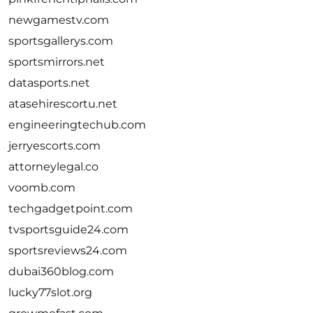
newgamestv.com
sportsgallerys.com
sportsmirrors.net
datasports.net
atasehirescortu.net
engineeringtechub.com
jerryescorts.com
attorneylegal.co
voomb.com
techgadgetpoint.com
tvsportsguide24.com
sportsreviews24.com
dubai360blog.com
lucky77slot.org