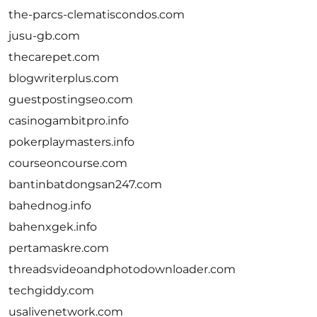
the-parcs-clematiscondos.com
jusu-gb.com
thecarepet.com
blogwriterplus.com
guestpostingseo.com
casinogambitpro.info
pokerplaymasters.info
courseoncourse.com
bantinbatdongsan247.com
bahednog.info
bahenxgek.info
pertamaskre.com
threadsvideoandphotodownloader.com
techgiddy.com
usalivenetwork.com