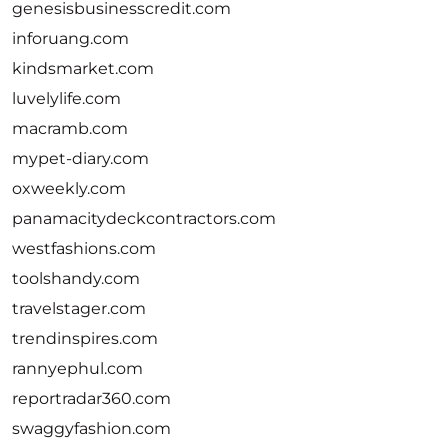
genesisbusinesscredit.com
inforuang.com
kindsmarket.com
luvelylife.com
macramb.com
mypet-diary.com
oxweekly.com
panamacitydeckcontractors.com
westfashions.com
toolshandy.com
travelstager.com
trendinspires.com
rannyephul.com
reportradar360.com
swaggyfashion.com