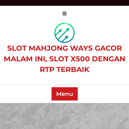
Skip
to
content
SLOT MAHJONG WAYS GACOR
MALAM INI, SLOT X500 DENGAN
RTP TERBAIK
Menu