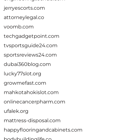
jerryescorts.com
attorneylegal.co
voomb.com
techgadgetpoint.com
tvsportsguide24.com
sportsreviews24.com
dubai360blog.com
lucky77slot.org
growmefast.com
mahkotahokislot.com
onlinecancerpharm.com
ufalek.org
mattress-disposal.com
happyflooringandcabinets.com
bodybuildinglife.co