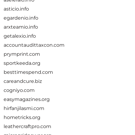
asticio.info
egardenio.info
arxteamio.info
getalexio.info
accountaudittaxcon.com
prymprint.com
sportkeeda.org
besttimespend.com
careandcure.biz
cogniyo.com
easymagazines.org
hirfanjilasmi.com
hometricks.org
leathercraftpro.com