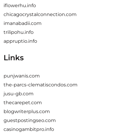
iflowerhu.info
chicagocrystalconnection.com
imanabadii.com
trilipohu.info
appruptio.info
Links
punjwanis.com
the-parcs-clematiscondos.com
jusu-gb.com
thecarepet.com
blogwriterplus.com
guestpostingseo.com
casinogambitpro.info