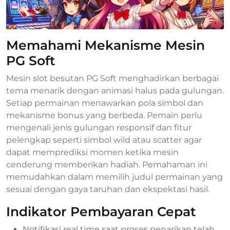
Memahami Mekanisme Mesin
PG Soft
Mesin slot besutan PG Soft menghadirkan berbagai
tema menarik dengan animasi halus pada gulungan.
Setiap permainan menawarkan pola simbol dan
mekanisme bonus yang berbeda. Pemain perlu
mengenali jenis gulungan responsif dan fitur
pelengkap seperti simbol wild atau scatter agar
dapat memprediksi momen ketika mesin
cenderung memberikan hadiah. Pemahaman ini
memudahkan dalam memilih judul permainan yang
sesuai dengan gaya taruhan dan ekspektasi hasil.
Indikator Pembayaran Cepat
Notifikasi real time saat proses penarikan telah