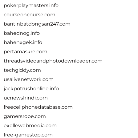
pokerplaymasters.info
courseoncourse.com
bantinbatdongsan247.com
bahednog.info
bahenxgek.info
pertamaskre.com
threadsvideoandphotodownloader.com
techgiddy.com
usalivenetwork.com
jackpotrushonline.info
ucnewshindi.com
freecellphonedatabase.com
gamersrope.com
exellewebmedia.com
free-gamestop.com