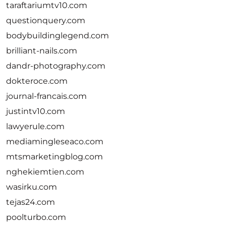
taraftariumtv10.com
questionquery.com
bodybuildinglegend.com
brilliant-nails.com
dandr-photography.com
dokteroce.com
journal-francais.com
justintv10.com
lawyerule.com
mediamingleseaco.com
mtsmarketingblog.com
nghekiemtien.com
wasirku.com
tejas24.com
poolturbo.com