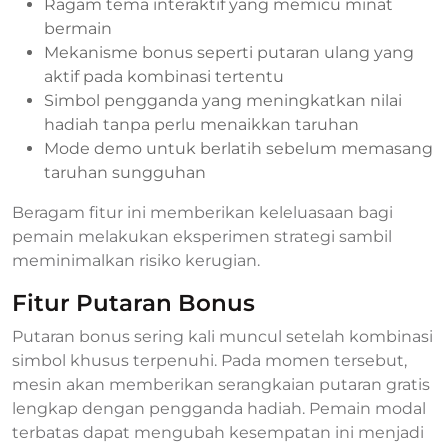
Ragam tema interaktif yang memicu minat
bermain
Mekanisme bonus seperti putaran ulang yang
aktif pada kombinasi tertentu
Simbol pengganda yang meningkatkan nilai
hadiah tanpa perlu menaikkan taruhan
Mode demo untuk berlatih sebelum memasang
taruhan sungguhan
Beragam fitur ini memberikan keleluasaan bagi
pemain melakukan eksperimen strategi sambil
meminimalkan risiko kerugian.
Fitur Putaran Bonus
Putaran bonus sering kali muncul setelah kombinasi
simbol khusus terpenuhi. Pada momen tersebut,
mesin akan memberikan serangkaian putaran gratis
lengkap dengan pengganda hadiah. Pemain modal
terbatas dapat mengubah kesempatan ini menjadi