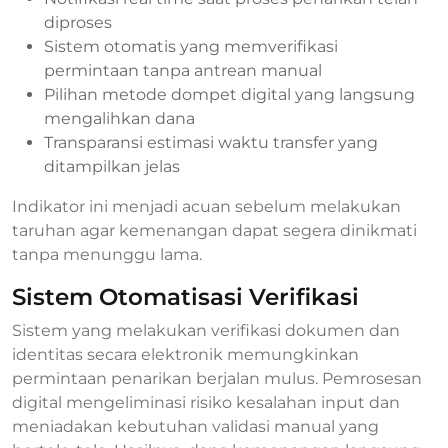
diproses
Sistem otomatis yang memverifikasi
permintaan tanpa antrean manual
Pilihan metode dompet digital yang langsung
mengalihkan dana
Transparansi estimasi waktu transfer yang
ditampilkan jelas
Indikator ini menjadi acuan sebelum melakukan
taruhan agar kemenangan dapat segera dinikmati
tanpa menunggu lama.
Sistem Otomatisasi Verifikasi
Sistem yang melakukan verifikasi dokumen dan
identitas secara elektronik memungkinkan
permintaan penarikan berjalan mulus. Pemrosesan
digital mengeliminasi risiko kesalahan input dan
meniadakan kebutuhan validasi manual yang