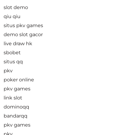
slot demo
qiu qiu
situs pkv games
demo slot gacor
live draw hk
sbobet
situs qq
pkv
poker online
pkv games
link slot
dominoqq
bandarqq
pkv games
pkv