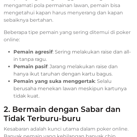
mengamati pola permainan lawan, pemain bisa
mengetahui kapan harus menyerang dan kapan
sebaiknya bertahan.
Beberapa tipe pemain yang sering ditemui di poker
online:
Pemain agresif
: Sering melakukan raise dan all-
in tanpa ragu.
Pemain pasif
: Jarang melakukan raise dan
hanya ikut taruhan dengan kartu bagus.
Pemain yang suka menggertak
: Selalu
berusaha menekan lawan meskipun kartunya
tidak kuat.
2. Bermain dengan Sabar dan
Tidak Terburu-buru
Kesabaran adalah kunci utama dalam poker online.
Banyak pemain yang kehilangan banyak chip