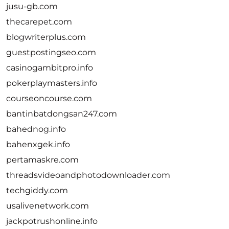
jusu-gb.com
thecarepet.com
blogwriterplus.com
guestpostingseo.com
casinogambitpro.info
pokerplaymasters.info
courseoncourse.com
bantinbatdongsan247.com
bahednog.info
bahenxgek.info
pertamaskre.com
threadsvideoandphotodownloader.com
techgiddy.com
usalivenetwork.com
jackpotrushonline.info