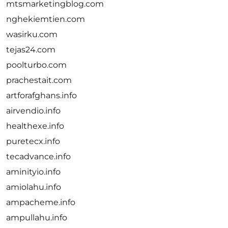
mtsmarketingblog.com
nghekiemtien.com
wasirku.com
tejas24.com
poolturbo.com
prachestait.com
artforafghans.info
airvendio.info
healthexe.info
puretecx.info
tecadvance.info
aminityio.info
amiolahu.info
ampacheme.info
ampullahu.info