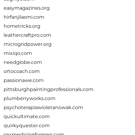
easymagazines.org
hirfanjilasmi.com
hometricks.org
leathercraftpro.com
microgridpower.org
mixiqo.com
needglobe.com
ortocoach.com
passionawe.com
pittsburghpaintingprofessionals.com
plumberryworks.com
psychoterapiawioletanowak.com
quickultimate.com
quirkyquester.com
sexmedicineformen.com