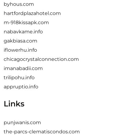
byhous.com
hartfordplazahotel.com
m-918kissapk.com
nabavkame.info
gakbiasa.com
iflowerhu.info
chicagocrystalconnection.com
imanabadii.com
trilipohu.info
appruptio.info
Links
punjwanis.com
the-parcs-clematiscondos.com