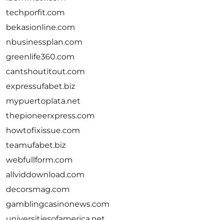
techporfit.com
bekasionline.com
nbusinessplan.com
greenlife360.com
cantshoutitout.com
expressufabet.biz
mypuertoplata.net
thepioneerxpress.com
howtofixissue.com
teamufabet.biz
webfullform.com
allviddownload.com
decorsmag.com
gamblingcasinonews.com
universitiesofamerica.net