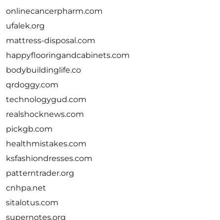
onlinecancerpharm.com
ufalek.org
mattress-disposal.com
happyflooringandcabinets.com
bodybuildinglife.co
qrdoggy.com
technologygud.com
realshocknews.com
pickgb.com
healthmistakes.com
ksfashiondresses.com
patterntrader.org
cnhpa.net
sitalotus.com
supernotes.org