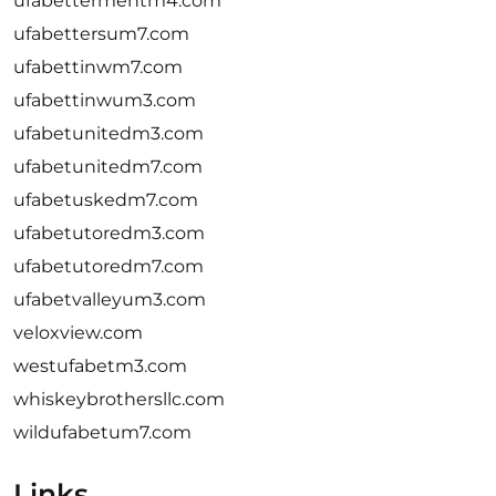
ufabettermentm4.com
ufabettersum7.com
ufabettinwm7.com
ufabettinwum3.com
ufabetunitedm3.com
ufabetunitedm7.com
ufabetuskedm7.com
ufabetutoredm3.com
ufabetutoredm7.com
ufabetvalleyum3.com
veloxview.com
westufabetm3.com
whiskeybrothersllc.com
wildufabetum7.com
Links