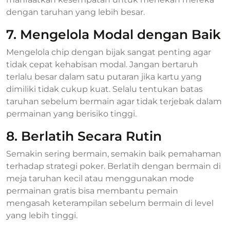
dengan taruhan yang lebih besar.
7. Mengelola Modal dengan Baik
Mengelola chip dengan bijak sangat penting agar
tidak cepat kehabisan modal. Jangan bertaruh
terlalu besar dalam satu putaran jika kartu yang
dimiliki tidak cukup kuat. Selalu tentukan batas
taruhan sebelum bermain agar tidak terjebak dalam
permainan yang berisiko tinggi.
8. Berlatih Secara Rutin
Semakin sering bermain, semakin baik pemahaman
terhadap strategi poker. Berlatih dengan bermain di
meja taruhan kecil atau menggunakan mode
permainan gratis bisa membantu pemain
mengasah keterampilan sebelum bermain di level
yang lebih tinggi.