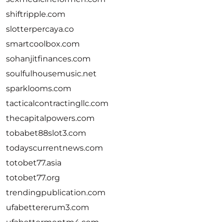
shiftripple.com
slotterpercaya.co
smartcoolbox.com
sohanjitfinances.com
soulfulhousemusic.net
sparklooms.com
tacticalcontractingllc.com
thecapitalpowers.com
tobabet88slot3.com
todayscurrentnews.com
totobet77.asia
totobet77.org
trendingpublication.com
ufabettererum3.com