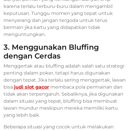
karena terlalu terburu-buru dalam mengambil
keputusan. Tunggu momen yang tepat untuk
menyerang dan jangan tergoda untuk terus
bermain jika kartu yang didapatkan tidak
menguntungkan.
3. Menggunakan Bluffing
dengan Cerdas
Menggertak atau bluffing adalah salah satu strategi
penting dalam poker, tetapi harus digunakan
dengan tepat. Jika terlalu sering menggertak, lawan
bisa
judi slot gacor
membaca pola permainan dan
tidak akan terpengaruh. Sebaliknya, jika digunakan
dalam situasi yang tepat, bluffing bisa membuat
lawan mundur meskipun mereka memiliki kartu
yang lebih baik.
Beberapa situasi yang cocok untuk melakukan