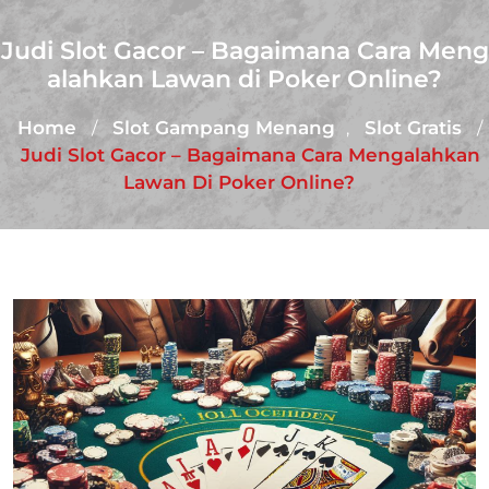
Judi Slot Gacor – Bagaimana Cara Meng
alahkan Lawan di Poker Online?
Home
Slot Gampang Menang
Slot Gratis
/
,
/
Judi Slot Gacor – Bagaimana Cara Mengalahkan
Lawan Di Poker Online?