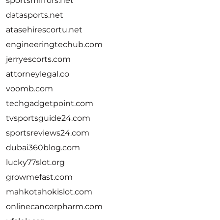
sportsmirrors.net
datasports.net
atasehirescortu.net
engineeringtechub.com
jerryescorts.com
attorneylegal.co
voomb.com
techgadgetpoint.com
tvsportsguide24.com
sportsreviews24.com
dubai360blog.com
lucky77slot.org
growmefast.com
mahkotahokislot.com
onlinecancerpharm.com