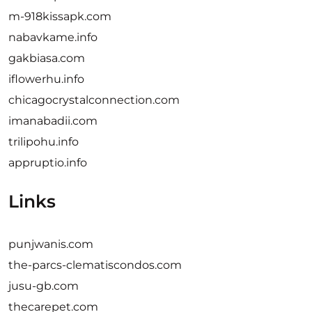
m-918kissapk.com
nabavkame.info
gakbiasa.com
iflowerhu.info
chicagocrystalconnection.com
imanabadii.com
trilipohu.info
appruptio.info
Links
punjwanis.com
the-parcs-clematiscondos.com
jusu-gb.com
thecarepet.com