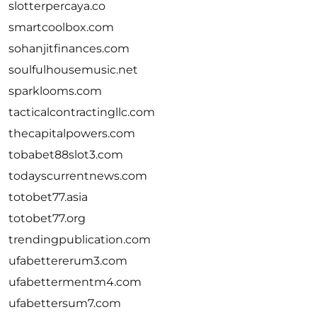
slotterpercaya.co
smartcoolbox.com
sohanjitfinances.com
soulfulhousemusic.net
sparklooms.com
tacticalcontractingllc.com
thecapitalpowers.com
tobabet88slot3.com
todayscurrentnews.com
totobet77.asia
totobet77.org
trendingpublication.com
ufabettererum3.com
ufabettermentm4.com
ufabettersum7.com