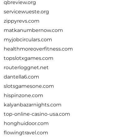
qbreview.org
servicewueste.org
zippyrevs.com
matkanumbernow.com
myjobcirculars.com
healthmoreoverfitness.com
topslotxgames.com
routerloggnet.net
dantella6.com
slotsgamesone.com
hispinzone.com
kalyanbazarnights.com
top-online-casino-usa.com
honghuidoor.com
flowingtravel.com