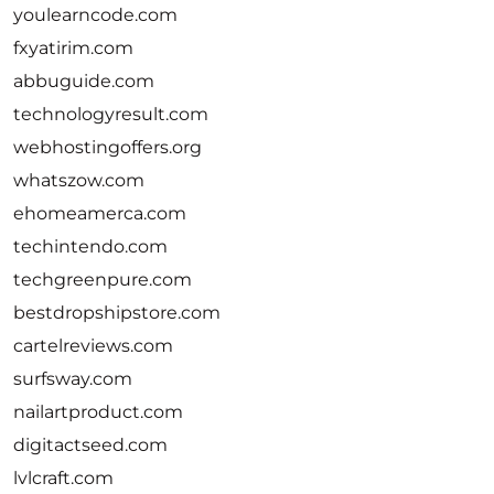
youlearncode.com
fxyatirim.com
abbuguide.com
technologyresult.com
webhostingoffers.org
whatszow.com
ehomeamerca.com
techintendo.com
techgreenpure.com
bestdropshipstore.com
cartelreviews.com
surfsway.com
nailartproduct.com
digitactseed.com
lvlcraft.com