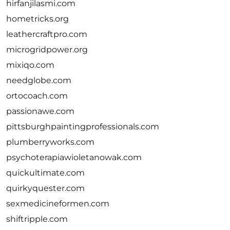
hirfanjilasmi.com
hometricks.org
leathercraftpro.com
microgridpower.org
mixiqo.com
needglobe.com
ortocoach.com
passionawe.com
pittsburghpaintingprofessionals.com
plumberryworks.com
psychoterapiawioletanowak.com
quickultimate.com
quirkyquester.com
sexmedicineformen.com
shiftripple.com