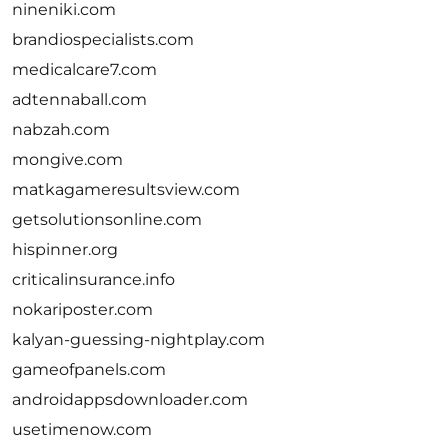
nineniki.com
brandiospecialists.com
medicalcare7.com
adtennaball.com
nabzah.com
mongive.com
matkagameresultsview.com
getsolutionsonline.com
hispinner.org
criticalinsurance.info
nokariposter.com
kalyan-guessing-nightplay.com
gameofpanels.com
androidappsdownloader.com
usetimenow.com