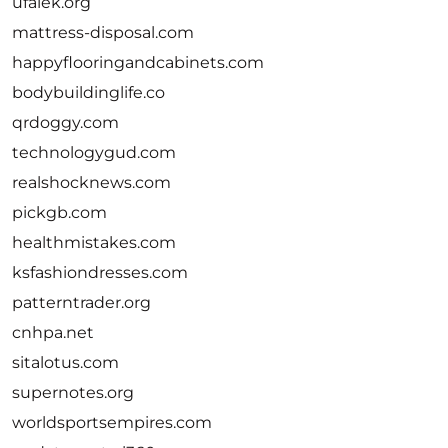
ufalek.org
mattress-disposal.com
happyflooringandcabinets.com
bodybuildinglife.co
qrdoggy.com
technologygud.com
realshocknews.com
pickgb.com
healthmistakes.com
ksfashiondresses.com
patterntrader.org
cnhpa.net
sitalotus.com
supernotes.org
worldsportsempires.com