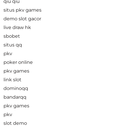
qiu qiu
situs pkv games
demo slot gacor
live draw hk
sbobet
situs qq
pkv
poker online
pkv games
link slot
dominoqq
bandarqq
pkv games
pkv
slot demo