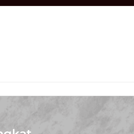
ngkat