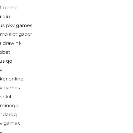
ot demo
u qiu
tus pkv games
mo slot gacor
ve draw hk
obet
tus qq
v
ker online
v games
k slot
minoqq
ndarqq
v games
v