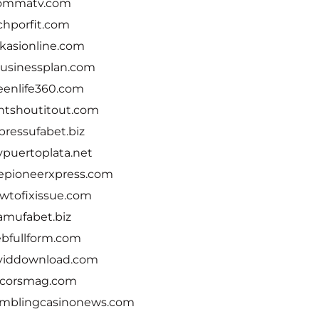
ommatv.com
chporfit.com
kasionline.com
usinessplan.com
eenlife360.com
ntshoutitout.com
pressufabet.biz
puertoplata.net
epioneerxpress.com
wtofixissue.com
amufabet.biz
bfullform.com
lviddownload.com
corsmag.com
mblingcasinonews.com