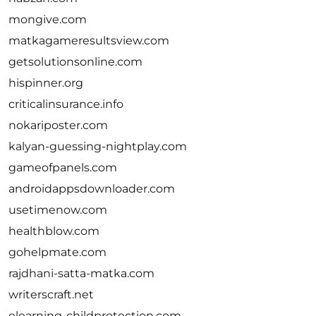
mongive.com
matkagameresultsview.com
getsolutionsonline.com
hispinner.org
criticalinsurance.info
nokariposter.com
kalyan-guessing-nightplay.com
gameofpanels.com
androidappsdownloader.com
usetimenow.com
healthblow.com
gohelpmate.com
rajdhani-satta-matka.com
writerscraft.net
elearning-childprotection.com