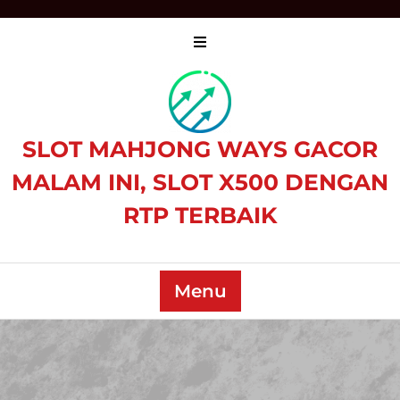
Skip
to
content
SLOT MAHJONG WAYS GACOR
MALAM INI, SLOT X500 DENGAN
RTP TERBAIK
Menu