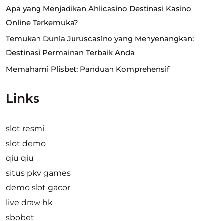
Apa yang Menjadikan Ahlicasino Destinasi Kasino
Online Terkemuka?
Temukan Dunia Juruscasino yang Menyenangkan:
Destinasi Permainan Terbaik Anda
Memahami Plisbet: Panduan Komprehensif
Links
slot resmi
slot demo
qiu qiu
situs pkv games
demo slot gacor
live draw hk
sbobet