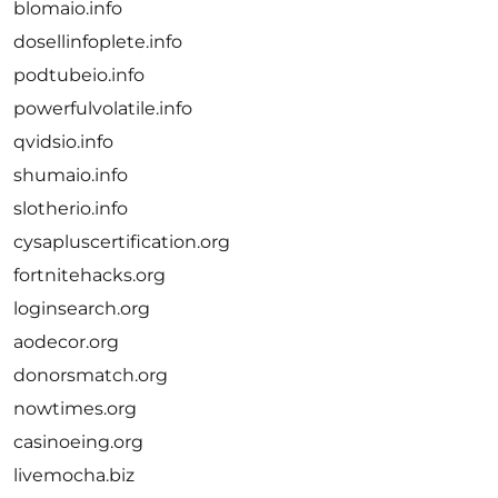
blomaio.info
dosellinfoplete.info
podtubeio.info
powerfulvolatile.info
qvidsio.info
shumaio.info
slotherio.info
cysapluscertification.org
fortnitehacks.org
loginsearch.org
aodecor.org
donorsmatch.org
nowtimes.org
casinoeing.org
livemocha.biz