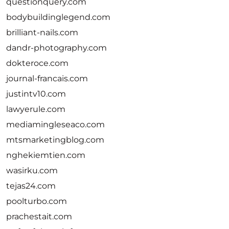
questionquery.com
bodybuildinglegend.com
brilliant-nails.com
dandr-photography.com
dokteroce.com
journal-francais.com
justintv10.com
lawyerule.com
mediamingleseaco.com
mtsmarketingblog.com
nghekiemtien.com
wasirku.com
tejas24.com
poolturbo.com
prachestait.com