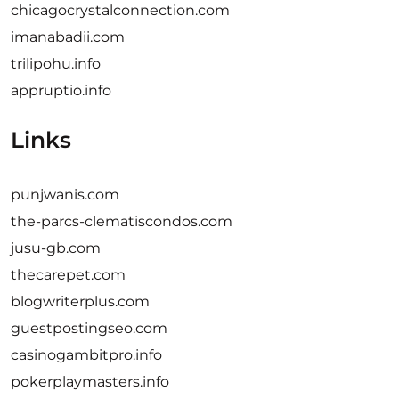
chicagocrystalconnection.com
imanabadii.com
trilipohu.info
appruptio.info
Links
punjwanis.com
the-parcs-clematiscondos.com
jusu-gb.com
thecarepet.com
blogwriterplus.com
guestpostingseo.com
casinogambitpro.info
pokerplaymasters.info