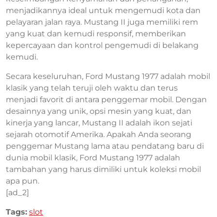
menjadikannya ideal untuk mengemudi kota dan
pelayaran jalan raya. Mustang II juga memiliki rem
yang kuat dan kemudi responsif, memberikan
kepercayaan dan kontrol pengemudi di belakang
kemudi.
Secara keseluruhan, Ford Mustang 1977 adalah mobil
klasik yang telah teruji oleh waktu dan terus
menjadi favorit di antara penggemar mobil. Dengan
desainnya yang unik, opsi mesin yang kuat, dan
kinerja yang lancar, Mustang II adalah ikon sejati
sejarah otomotif Amerika. Apakah Anda seorang
penggemar Mustang lama atau pendatang baru di
dunia mobil klasik, Ford Mustang 1977 adalah
tambahan yang harus dimiliki untuk koleksi mobil
apa pun.
[ad_2]
Tags:
slot