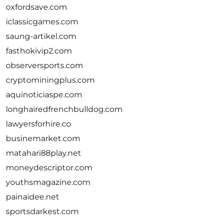
oxfordsave.com
iclassicgames.com
saung-artikel.com
fasthokivip2.com
observersports.com
cryptominingplus.com
aquinoticiaspe.com
longhairedfrenchbulldog.com
lawyersforhire.co
businemarket.com
matahari88play.net
moneydescriptor.com
youthsmagazine.com
painaidee.net
sportsdarkest.com