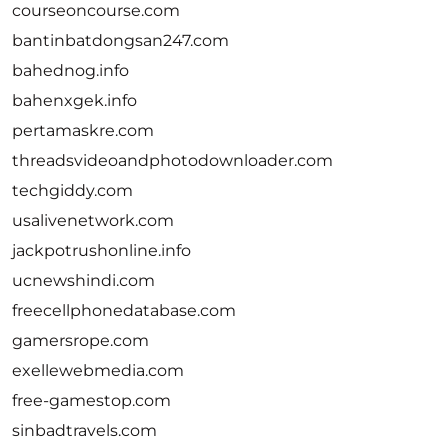
courseoncourse.com
bantinbatdongsan247.com
bahednog.info
bahenxgek.info
pertamaskre.com
threadsvideoandphotodownloader.com
techgiddy.com
usalivenetwork.com
jackpotrushonline.info
ucnewshindi.com
freecellphonedatabase.com
gamersrope.com
exellewebmedia.com
free-gamestop.com
sinbadtravels.com