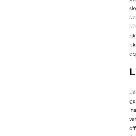
sl
de
de
pk
pk
qq
L
ua
ga
ins
vs
of