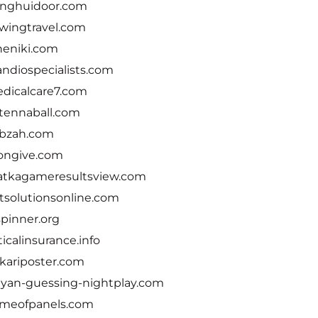
nghuidoor.com
owingtravel.com
neniki.com
andiospecialists.com
dicalcare7.com
tennaball.com
bzah.com
ngive.com
tkagameresultsview.com
tsolutionsonline.com
spinner.org
iticalinsurance.info
kariposter.com
lyan-guessing-nightplay.com
meofpanels.com