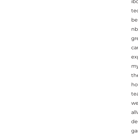
ib
te
be
nb
gr
ca
ex
my
th
ho
te
we
al
de
ga