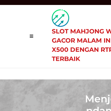
Skip
to
content
SLOT MAHJONG 
GACOR MALAM INI
X500 DENGAN RT
TERBAIK
Menje
ndan