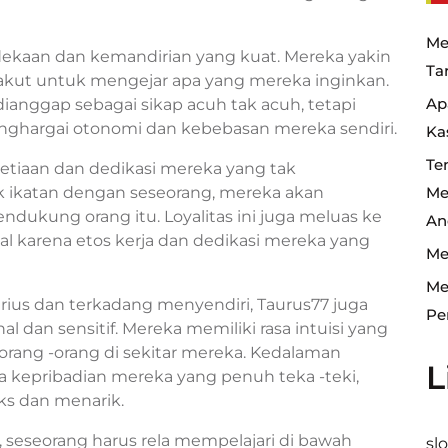
Me
dekaan dan kemandirian yang kuat. Mereka yakin
Ta
kut untuk mengejar apa yang mereka inginkan.
Ap
anggap sebagai sikap acuh tak acuh, tetapi
nghargai otonomi dan kebebasan mereka sendiri.
Ka
Te
esetiaan dan dedikasi mereka yang tak
ikatan dengan seseorang, mereka akan
Me
dukung orang itu. Loyalitas ini juga meluas ke
An
al karena etos kerja dan dedikasi mereka yang
Me
Me
erius dan terkadang menyendiri, Taurus77 juga
Pe
 dan sensitif. Mereka memiliki rasa intuisi yang
rang -orang di sekitar mereka. Kedalaman
L
a kepribadian mereka yang penuh teka -teki,
s dan menarik.
seseorang harus rela mempelajari di bawah
sl