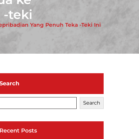
-teki
pribadian Yang Penuh Teka -teki Ini
Search
Search
Recent Posts