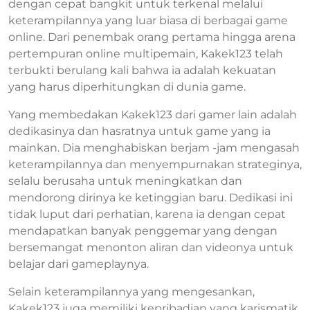
dengan cepat bangkit untuk terkenal melalui
keterampilannya yang luar biasa di berbagai game
online. Dari penembak orang pertama hingga arena
pertempuran online multipemain, Kakek123 telah
terbukti berulang kali bahwa ia adalah kekuatan
yang harus diperhitungkan di dunia game.
Yang membedakan Kakek123 dari gamer lain adalah
dedikasinya dan hasratnya untuk game yang ia
mainkan. Dia menghabiskan berjam -jam mengasah
keterampilannya dan menyempurnakan strateginya,
selalu berusaha untuk meningkatkan dan
mendorong dirinya ke ketinggian baru. Dedikasi ini
tidak luput dari perhatian, karena ia dengan cepat
mendapatkan banyak penggemar yang dengan
bersemangat menonton aliran dan videonya untuk
belajar dari gameplaynya.
Selain keterampilannya yang mengesankan,
Kakek123 juga memiliki kepribadian yang karismatik