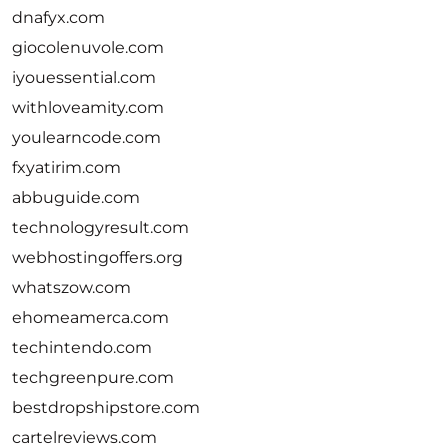
dnafyx.com
giocolenuvole.com
iyouessential.com
withloveamity.com
youlearncode.com
fxyatirim.com
abbuguide.com
technologyresult.com
webhostingoffers.org
whatszow.com
ehomeamerca.com
techintendo.com
techgreenpure.com
bestdropshipstore.com
cartelreviews.com