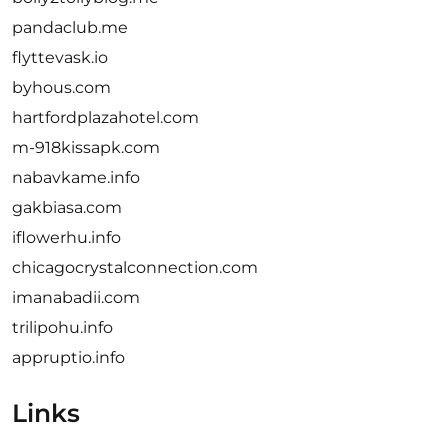
pandaclub.me
flyttevask.io
byhous.com
hartfordplazahotel.com
m-918kissapk.com
nabavkame.info
gakbiasa.com
iflowerhu.info
chicagocrystalconnection.com
imanabadii.com
trilipohu.info
appruptio.info
Links