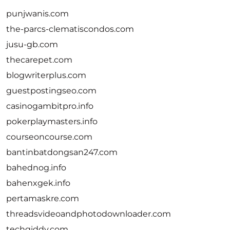
punjwanis.com
the-parcs-clematiscondos.com
jusu-gb.com
thecarepet.com
blogwriterplus.com
guestpostingseo.com
casinogambitpro.info
pokerplaymasters.info
courseoncourse.com
bantinbatdongsan247.com
bahednog.info
bahenxgek.info
pertamaskre.com
threadsvideoandphotodownloader.com
techgiddy.com