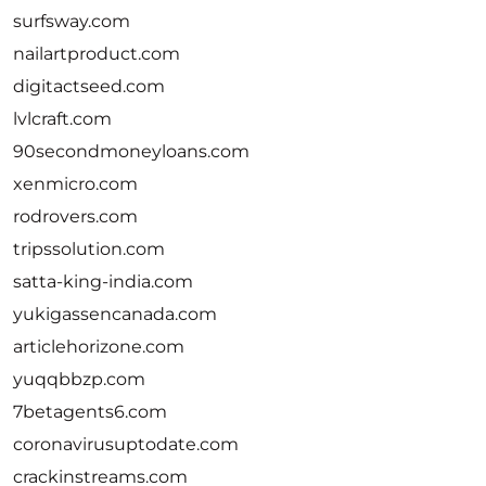
surfsway.com
nailartproduct.com
digitactseed.com
lvlcraft.com
90secondmoneyloans.com
xenmicro.com
rodrovers.com
tripssolution.com
satta-king-india.com
yukigassencanada.com
articlehorizone.com
yuqqbbzp.com
7betagents6.com
coronavirusuptodate.com
crackinstreams.com