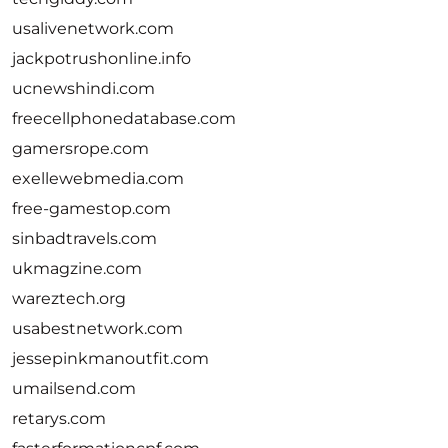
usalivenetwork.com
jackpotrushonline.info
ucnewshindi.com
freecellphonedatabase.com
gamersrope.com
exellewebmedia.com
free-gamestop.com
sinbadtravels.com
ukmagzine.com
wareztech.org
usabestnetwork.com
jessepinkmanoutfit.com
umailsend.com
retarys.com