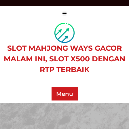
Skip
to
content
SLOT MAHJONG WAYS GACOR
MALAM INI, SLOT X500 DENGAN
RTP TERBAIK
Menu