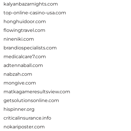
kalyanbazarnights.com
top-online-casino-usa.com
honghuidoor.com
flowingtravel.com
nineniki.com
brandiospecialists.com
medicalcare7.com
adtennaball.com
nabzah.com
mongive.com
matkagameresultsview.com
getsolutionsonline.com
hispinner.org
criticalinsurance.info
nokariposter.com