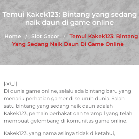
Temui Kakek123: Bintang yang sedang
naik daun di game online
Home
Slot Gacor
Temui Kakek123: Bintang
/
/
Yang Sedang Naik Daun Di Game Online
[ad_1]
Di dunia game online, selalu ada bintang baru yang
menarik perhatian gamer di seluruh dunia. Salah
satu bintang yang sedang naik daun adalah
Kakek123, pemain berbakat dan terampil yang telah
membuat gelombang di komunitas game online.
Kakek123, yang nama aslinya tidak diketahui,