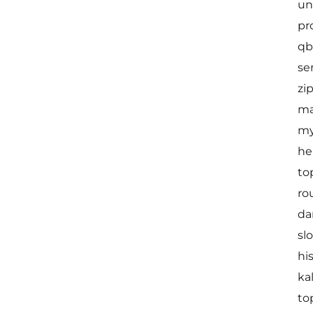
un
pr
qb
se
zi
ma
my
he
to
ro
da
sl
hi
ka
to