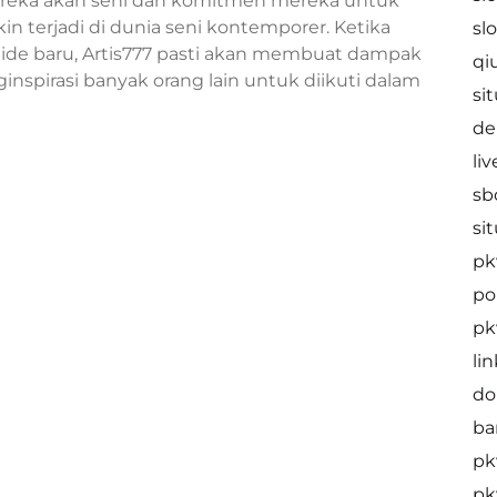
ereka akan seni dan komitmen mereka untuk
 terjadi di dunia seni kontemporer. Ketika
sl
 ide baru, Artis777 pasti akan membuat dampak
qi
nspirasi banyak orang lain untuk diikuti dalam
si
de
li
sb
si
pk
po
pk
lin
do
ba
pk
pk