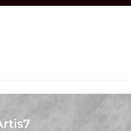
Artis7