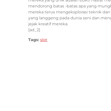
mereka yang unik adalah bukti hasrat m
mendorong batas -batas apa yang mungkin
mereka terus mengeksplorasi teknik dan
yang langgeng pada dunia seni dan mengi
jejak kreatif mereka.
[ad_2]
Tags:
slot