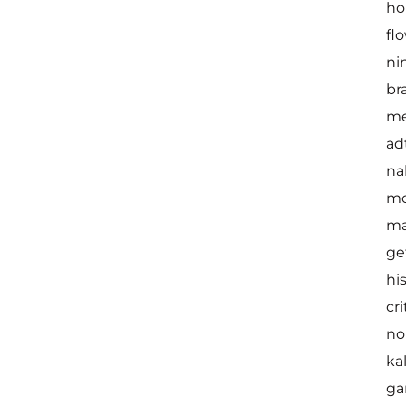
ho
fl
ni
br
me
ad
na
mo
ma
ge
hi
cr
no
ka
ga