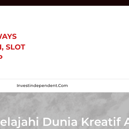
WAYS
, SLOT
P
Investindependent.com
lajahi Dunia Kreatif 