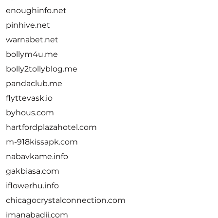
enoughinfo.net
pinhive.net
warnabet.net
bollym4u.me
bolly2tollyblog.me
pandaclub.me
flyttevask.io
byhous.com
hartfordplazahotel.com
m-918kissapk.com
nabavkame.info
gakbiasa.com
iflowerhu.info
chicagocrystalconnection.com
imanabadii.com