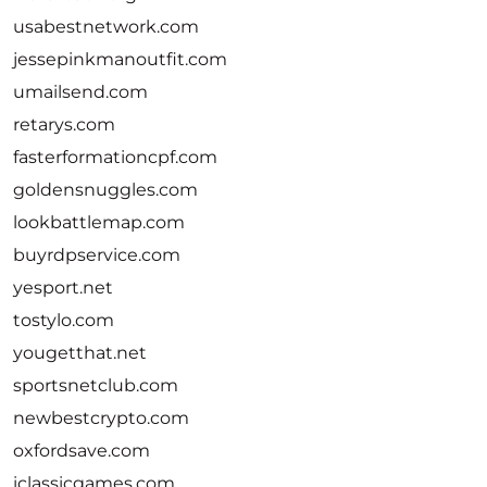
usabestnetwork.com
jessepinkmanoutfit.com
umailsend.com
retarys.com
fasterformationcpf.com
goldensnuggles.com
lookbattlemap.com
buyrdpservice.com
yesport.net
tostylo.com
yougetthat.net
sportsnetclub.com
newbestcrypto.com
oxfordsave.com
iclassicgames.com