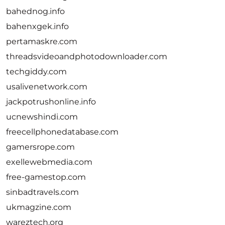
bahednog.info
bahenxgek.info
pertamaskre.com
threadsvideoandphotodownloader.com
techgiddy.com
usalivenetwork.com
jackpotrushonline.info
ucnewshindi.com
freecellphonedatabase.com
gamersrope.com
exellewebmedia.com
free-gamestop.com
sinbadtravels.com
ukmagzine.com
wareztech.org