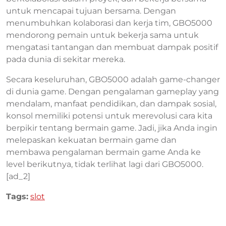
untuk mencapai tujuan bersama. Dengan
menumbuhkan kolaborasi dan kerja tim, GBO5000
mendorong pemain untuk bekerja sama untuk
mengatasi tantangan dan membuat dampak positif
pada dunia di sekitar mereka.
Secara keseluruhan, GBO5000 adalah game-changer
di dunia game. Dengan pengalaman gameplay yang
mendalam, manfaat pendidikan, dan dampak sosial,
konsol memiliki potensi untuk merevolusi cara kita
berpikir tentang bermain game. Jadi, jika Anda ingin
melepaskan kekuatan bermain game dan
membawa pengalaman bermain game Anda ke
level berikutnya, tidak terlihat lagi dari GBO5000.
[ad_2]
Tags:
slot