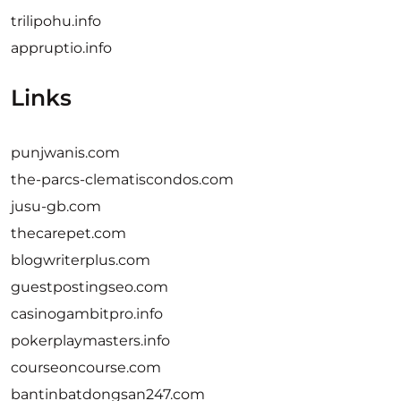
trilipohu.info
appruptio.info
Links
punjwanis.com
the-parcs-clematiscondos.com
jusu-gb.com
thecarepet.com
blogwriterplus.com
guestpostingseo.com
casinogambitpro.info
pokerplaymasters.info
courseoncourse.com
bantinbatdongsan247.com