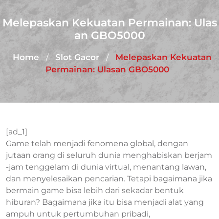
Melepaskan Kekuatan Permainan: Ulas
an GBO5000
Home
Slot Gacor
Melepaskan Kekuatan
/
/
Permainan: Ulasan GBO5000
[ad_1]
Game telah menjadi fenomena global, dengan
jutaan orang di seluruh dunia menghabiskan berjam
-jam tenggelam di dunia virtual, menantang lawan,
dan menyelesaikan pencarian. Tetapi bagaimana jika
bermain game bisa lebih dari sekadar bentuk
hiburan? Bagaimana jika itu bisa menjadi alat yang
ampuh untuk pertumbuhan pribadi,