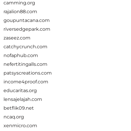
camming.org
rajalion88.com
goupuntacana.com
riversedgepark.com
zaseez.com
catchycrunch.com
nofaphub.com
nefertitingalls.com
patsyscreations.com
income4proof.com
educaritas.org
lensajelajah.com
betflik09.net
ncaq.org
xenmicro.com