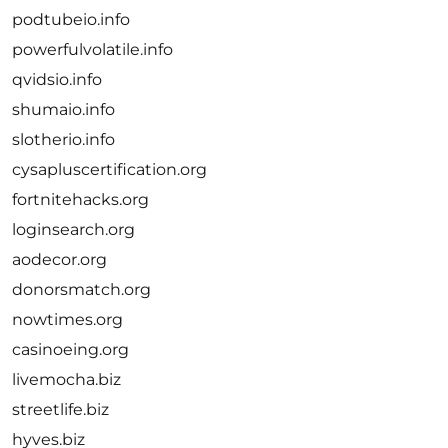
podtubeio.info
powerfulvolatile.info
qvidsio.info
shumaio.info
slotherio.info
cysapluscertification.org
fortnitehacks.org
loginsearch.org
aodecor.org
donorsmatch.org
nowtimes.org
casinoeing.org
livemocha.biz
streetlife.biz
hyves.biz