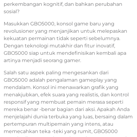
perkembangan kognitif, dan bahkan perubahan
sosial?
Masukkan GBO5000, konsol game baru yang
revolusioner yang menjanjikan untuk melepaskan
kekuatan permainan tidak seperti sebelumnya.
Dengan teknologi mutakhir dan fitur inovatif,
GBO5000 siap untuk mendefinisikan kembali apa
artinya menjadi seorang gamer.
Salah satu aspek paling mengesankan dari
GBO5000 adalah pengalaman gameplay yang
mendalam. Konsol ini menawarkan grafik yang
menakjubkan, efek suara yang realistis, dan kontrol
responsif yang membuat pemain merasa seperti
mereka benar -benar bagian dari aksi. Apakah Anda
menjelajahi dunia terbuka yang luas, bersaing dalam
pertempuran multipemain yang intens, atau
memecahkan teka -teki yang rumit, GBO5000