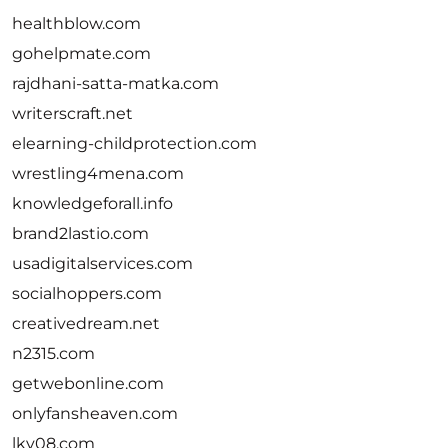
healthblow.com
gohelpmate.com
rajdhani-satta-matka.com
writerscraft.net
elearning-childprotection.com
wrestling4mena.com
knowledgeforall.info
brand2lastio.com
usadigitalservices.com
socialhoppers.com
creativedream.net
n2315.com
getwebonline.com
onlyfansheaven.com
lky08.com