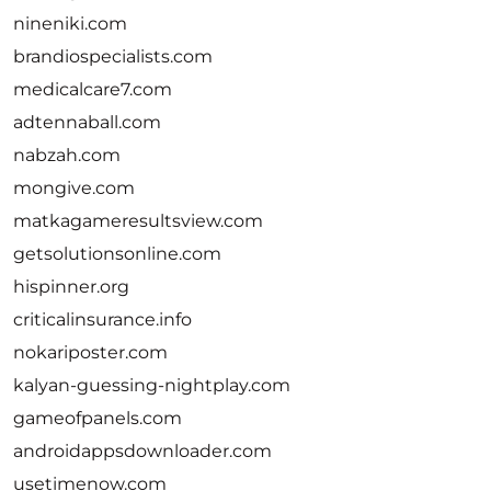
nineniki.com
brandiospecialists.com
medicalcare7.com
adtennaball.com
nabzah.com
mongive.com
matkagameresultsview.com
getsolutionsonline.com
hispinner.org
criticalinsurance.info
nokariposter.com
kalyan-guessing-nightplay.com
gameofpanels.com
androidappsdownloader.com
usetimenow.com