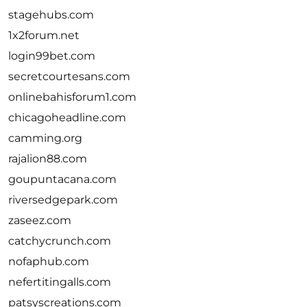
stagehubs.com
1x2forum.net
login99bet.com
secretcourtesans.com
onlinebahisforum1.com
chicagoheadline.com
camming.org
rajalion88.com
goupuntacana.com
riversedgepark.com
zaseez.com
catchycrunch.com
nofaphub.com
nefertitingalls.com
patsyscreations.com