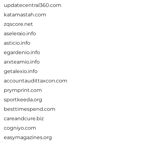
updatecentral360.com
katamastah.com
zqscore.net
aseleraio.info
asticio.info
egardenio.info
arxteamio.info
getalexio.info
accountaudittaxcon.com
prymprint.com
sportkeeda.org
besttimespend.com
careandcure.biz
cogniyo.com
easymagazines.org