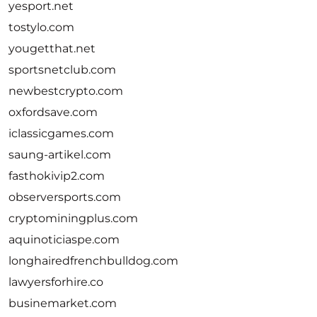
yesport.net
tostylo.com
yougetthat.net
sportsnetclub.com
newbestcrypto.com
oxfordsave.com
iclassicgames.com
saung-artikel.com
fasthokivip2.com
observersports.com
cryptominingplus.com
aquinoticiaspe.com
longhairedfrenchbulldog.com
lawyersforhire.co
businemarket.com