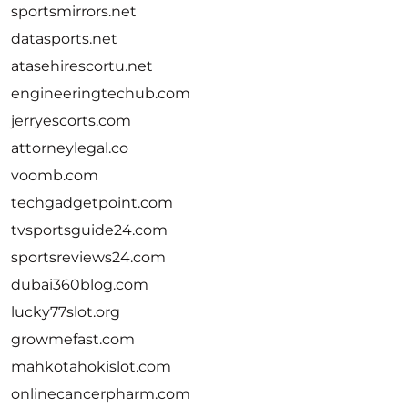
sportsmirrors.net
datasports.net
atasehirescortu.net
engineeringtechub.com
jerryescorts.com
attorneylegal.co
voomb.com
techgadgetpoint.com
tvsportsguide24.com
sportsreviews24.com
dubai360blog.com
lucky77slot.org
growmefast.com
mahkotahokislot.com
onlinecancerpharm.com