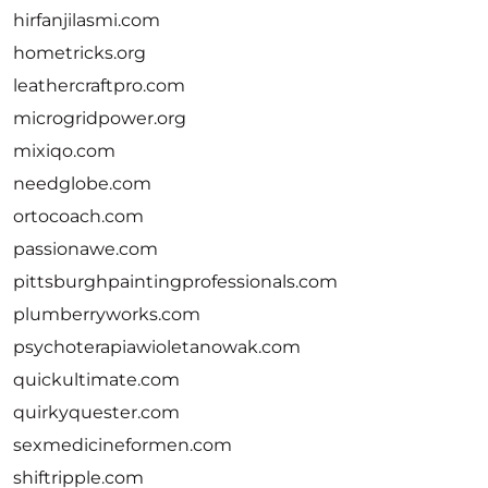
hirfanjilasmi.com
hometricks.org
leathercraftpro.com
microgridpower.org
mixiqo.com
needglobe.com
ortocoach.com
passionawe.com
pittsburghpaintingprofessionals.com
plumberryworks.com
psychoterapiawioletanowak.com
quickultimate.com
quirkyquester.com
sexmedicineformen.com
shiftripple.com