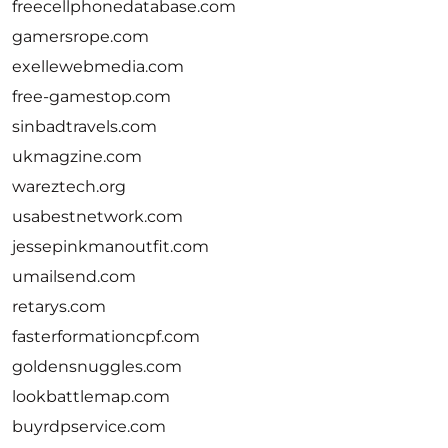
freecellphonedatabase.com
gamersrope.com
exellewebmedia.com
free-gamestop.com
sinbadtravels.com
ukmagzine.com
wareztech.org
usabestnetwork.com
jessepinkmanoutfit.com
umailsend.com
retarys.com
fasterformationcpf.com
goldensnuggles.com
lookbattlemap.com
buyrdpservice.com