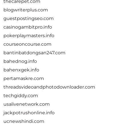
thecarepet.com
blogwriterplus.com
guestpostingseo.com
casinogambitpro.info
pokerplaymasters.info
courseoncourse.com
bantinbatdongsan247.com
bahednog.info
bahenxgek.info
pertamaskre.com
threadsvideoandphotodownloader.com
techgiddy.com
usalivenetwork.com
jackpotrushonline.info
ucnewshindi.com