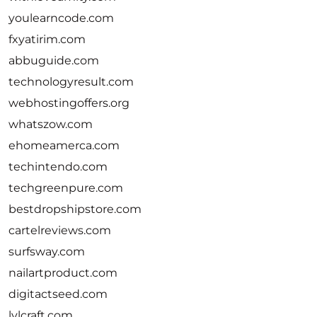
youlearncode.com
fxyatirim.com
abbuguide.com
technologyresult.com
webhostingoffers.org
whatszow.com
ehomeamerca.com
techintendo.com
techgreenpure.com
bestdropshipstore.com
cartelreviews.com
surfsway.com
nailartproduct.com
digitactseed.com
lvlcraft.com