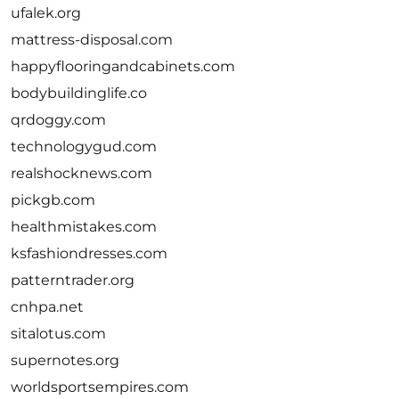
ufalek.org
mattress-disposal.com
happyflooringandcabinets.com
bodybuildinglife.co
qrdoggy.com
technologygud.com
realshocknews.com
pickgb.com
healthmistakes.com
ksfashiondresses.com
patterntrader.org
cnhpa.net
sitalotus.com
supernotes.org
worldsportsempires.com