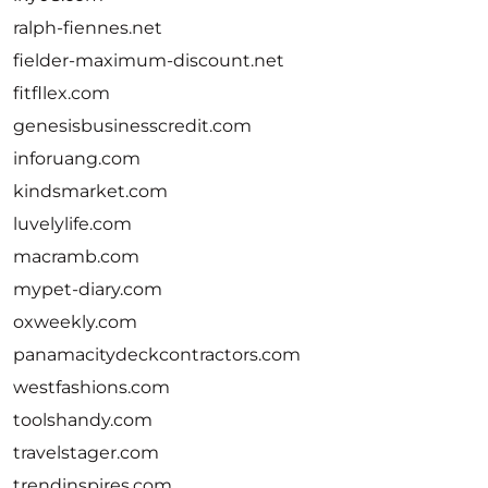
ralph-fiennes.net
fielder-maximum-discount.net
fitfllex.com
genesisbusinesscredit.com
inforuang.com
kindsmarket.com
luvelylife.com
macramb.com
mypet-diary.com
oxweekly.com
panamacitydeckcontractors.com
westfashions.com
toolshandy.com
travelstager.com
trendinspires.com