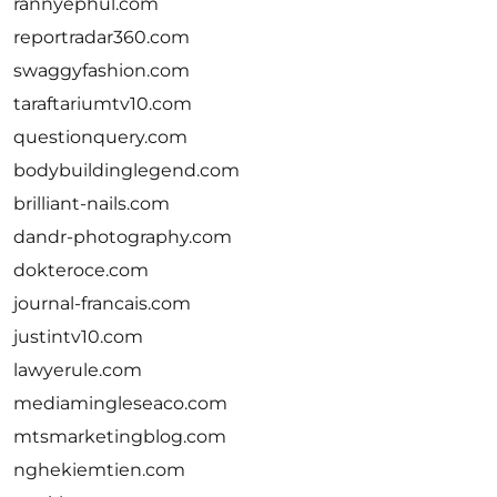
rannyephul.com
reportradar360.com
swaggyfashion.com
taraftariumtv10.com
questionquery.com
bodybuildinglegend.com
brilliant-nails.com
dandr-photography.com
dokteroce.com
journal-francais.com
justintv10.com
lawyerule.com
mediamingleseaco.com
mtsmarketingblog.com
nghekiemtien.com