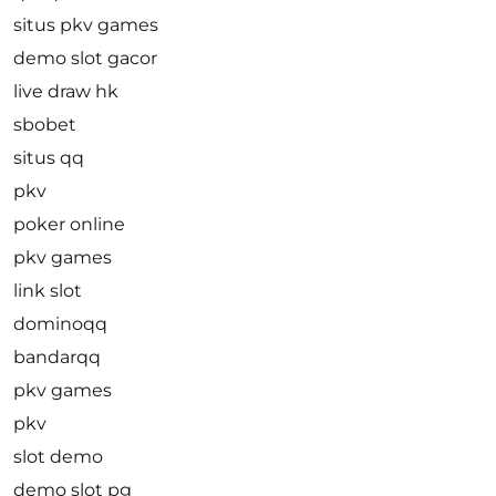
situs pkv games
demo slot gacor
live draw hk
sbobet
situs qq
pkv
poker online
pkv games
link slot
dominoqq
bandarqq
pkv games
pkv
slot demo
demo slot pg