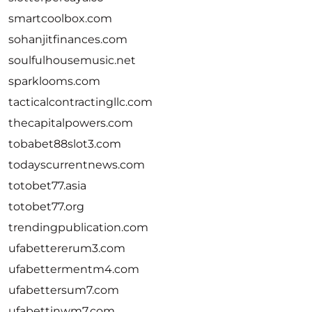
smartcoolbox.com
sohanjitfinances.com
soulfulhousemusic.net
sparklooms.com
tacticalcontractingllc.com
thecapitalpowers.com
tobabet88slot3.com
todayscurrentnews.com
totobet77.asia
totobet77.org
trendingpublication.com
ufabettererum3.com
ufabettermentm4.com
ufabettersum7.com
ufabettinwm7.com