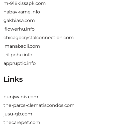
m-918kissapk.com
nabavkame.info
gakbiasa.com
iflowerhu.info
chicagocrystalconnection.com
imanabadii.com
trilipohu.info
appruptio.info
Links
punjwanis.com
the-parcs-clematiscondos.com
jusu-gb.com
thecarepet.com