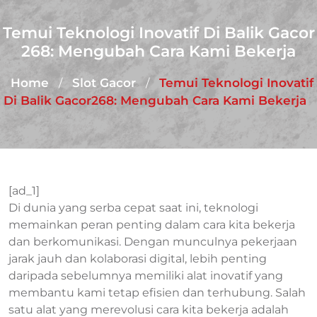
Temui Teknologi Inovatif Di Balik Gacor
268: Mengubah Cara Kami Bekerja
Home
Slot Gacor
Temui Teknologi Inovatif
/
/
Di Balik Gacor268: Mengubah Cara Kami Bekerja
[ad_1]
Di dunia yang serba cepat saat ini, teknologi
memainkan peran penting dalam cara kita bekerja
dan berkomunikasi. Dengan munculnya pekerjaan
jarak jauh dan kolaborasi digital, lebih penting
daripada sebelumnya memiliki alat inovatif yang
membantu kami tetap efisien dan terhubung. Salah
satu alat yang merevolusi cara kita bekerja adalah