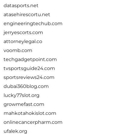
datasports.net
atasehirescortu.net
engineeringtechub.com
jerryescorts.com
attorneylegal.co
voomb.com
techgadgetpoint.com
tvsportsguide24.com
sportsreviews24.com
dubai360blog.com
lucky77slot.org
growmefast.com
mahkotahokislot.com
onlinecancerpharm.com
ufalek.org