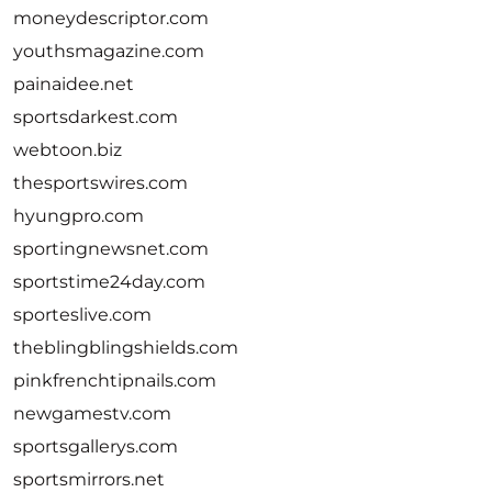
moneydescriptor.com
youthsmagazine.com
painaidee.net
sportsdarkest.com
webtoon.biz
thesportswires.com
hyungpro.com
sportingnewsnet.com
sportstime24day.com
sporteslive.com
theblingblingshields.com
pinkfrenchtipnails.com
newgamestv.com
sportsgallerys.com
sportsmirrors.net