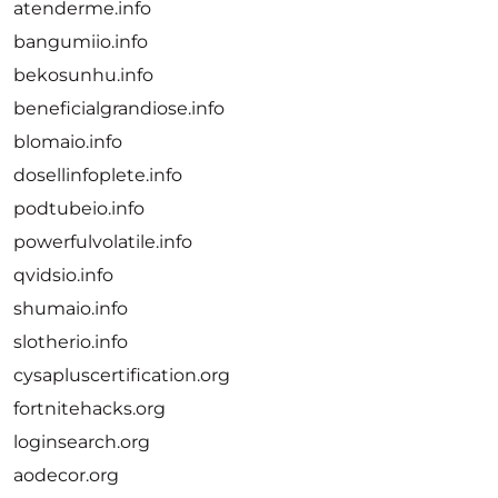
atenderme.info
bangumiio.info
bekosunhu.info
beneficialgrandiose.info
blomaio.info
dosellinfoplete.info
podtubeio.info
powerfulvolatile.info
qvidsio.info
shumaio.info
slotherio.info
cysapluscertification.org
fortnitehacks.org
loginsearch.org
aodecor.org