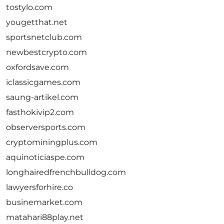
tostylo.com
yougetthat.net
sportsnetclub.com
newbestcrypto.com
oxfordsave.com
iclassicgames.com
saung-artikel.com
fasthokivip2.com
observersports.com
cryptominingplus.com
aquinoticiaspe.com
longhairedfrenchbulldog.com
lawyersforhire.co
businemarket.com
matahari88play.net