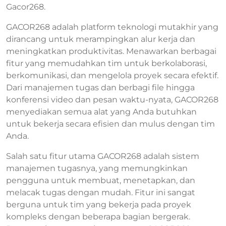
Gacor268.
GACOR268 adalah platform teknologi mutakhir yang
dirancang untuk merampingkan alur kerja dan
meningkatkan produktivitas. Menawarkan berbagai
fitur yang memudahkan tim untuk berkolaborasi,
berkomunikasi, dan mengelola proyek secara efektif.
Dari manajemen tugas dan berbagi file hingga
konferensi video dan pesan waktu-nyata, GACOR268
menyediakan semua alat yang Anda butuhkan
untuk bekerja secara efisien dan mulus dengan tim
Anda.
Salah satu fitur utama GACOR268 adalah sistem
manajemen tugasnya, yang memungkinkan
pengguna untuk membuat, menetapkan, dan
melacak tugas dengan mudah. Fitur ini sangat
berguna untuk tim yang bekerja pada proyek
kompleks dengan beberapa bagian bergerak.