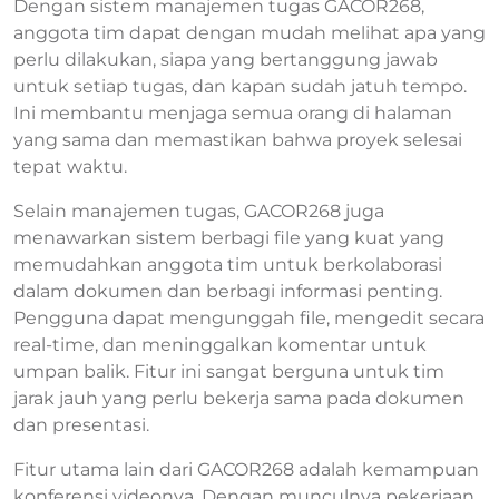
Dengan sistem manajemen tugas GACOR268,
anggota tim dapat dengan mudah melihat apa yang
perlu dilakukan, siapa yang bertanggung jawab
untuk setiap tugas, dan kapan sudah jatuh tempo.
Ini membantu menjaga semua orang di halaman
yang sama dan memastikan bahwa proyek selesai
tepat waktu.
Selain manajemen tugas, GACOR268 juga
menawarkan sistem berbagi file yang kuat yang
memudahkan anggota tim untuk berkolaborasi
dalam dokumen dan berbagi informasi penting.
Pengguna dapat mengunggah file, mengedit secara
real-time, dan meninggalkan komentar untuk
umpan balik. Fitur ini sangat berguna untuk tim
jarak jauh yang perlu bekerja sama pada dokumen
dan presentasi.
Fitur utama lain dari GACOR268 adalah kemampuan
konferensi videonya. Dengan munculnya pekerjaan