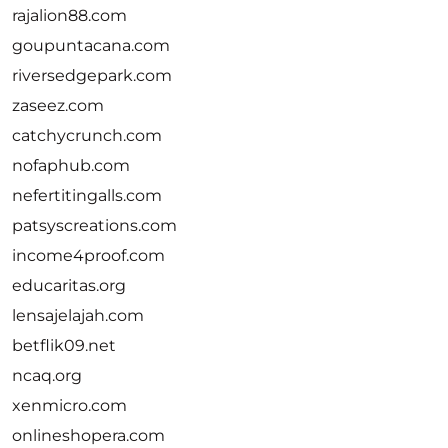
rajalion88.com
goupuntacana.com
riversedgepark.com
zaseez.com
catchycrunch.com
nofaphub.com
nefertitingalls.com
patsyscreations.com
income4proof.com
educaritas.org
lensajelajah.com
betflik09.net
ncaq.org
xenmicro.com
onlineshopera.com