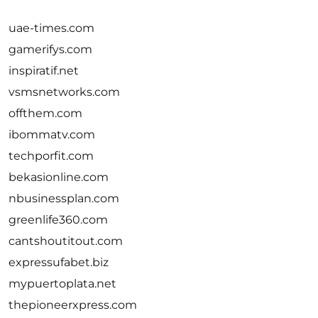
uae-times.com
gamerifys.com
inspiratif.net
vsmsnetworks.com
offthem.com
ibommatv.com
techporfit.com
bekasionline.com
nbusinessplan.com
greenlife360.com
cantshoutitout.com
expressufabet.biz
mypuertoplata.net
thepioneerxpress.com