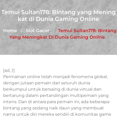
Temui Sultan178: Bintang yang Mening
kat di Dunia Gaming Online
Home
Slot Gacor
Temui Sultan178: Bintang
/
/
Yang Meningkat Di Dunia Gaming Online
[ad_1]
Permainan online telah menjadi fenomena global,
dengan jutaan pemain dari seluruh dunia
berkumpul untuk bersaing di dunia virtual dan
bertarung dalam pertandingan multipemain yang
intens. Dan di antara para pemain ini, ada beberapa
bintang yang sedang naik daun yang membuat
nama untuk diri mereka sendiri di komunitas game