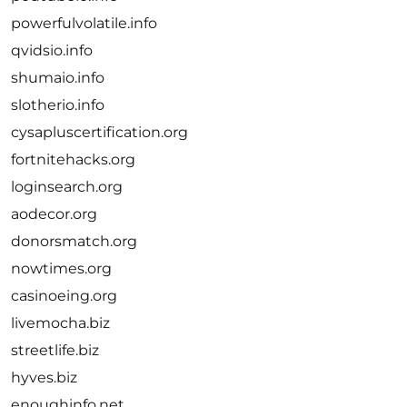
powerfulvolatile.info
qvidsio.info
shumaio.info
slotherio.info
cysapluscertification.org
fortnitehacks.org
loginsearch.org
aodecor.org
donorsmatch.org
nowtimes.org
casinoeing.org
livemocha.biz
streetlife.biz
hyves.biz
enoughinfo.net