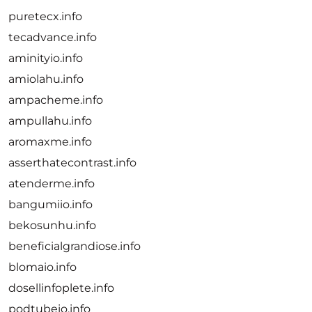
puretecx.info
tecadvance.info
aminityio.info
amiolahu.info
ampacheme.info
ampullahu.info
aromaxme.info
asserthatecontrast.info
atenderme.info
bangumiio.info
bekosunhu.info
beneficialgrandiose.info
blomaio.info
dosellinfoplete.info
podtubeio.info