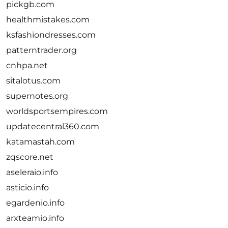
pickgb.com
healthmistakes.com
ksfashiondresses.com
patterntrader.org
cnhpa.net
sitalotus.com
supernotes.org
worldsportsempires.com
updatecentral360.com
katamastah.com
zqscore.net
aseleraio.info
asticio.info
egardenio.info
arxteamio.info