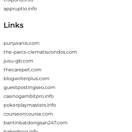
appruptio.info
Links
punjwanis.com
the-parcs-clematiscondos.com
jusu-gb.com
thecarepet.com
blogwriterplus.com
guestpostingseo.com
casinogambitpro.info
pokerplaymasters.info
courseoncourse.com
bantinbatdongsan247.com
bahednog.info