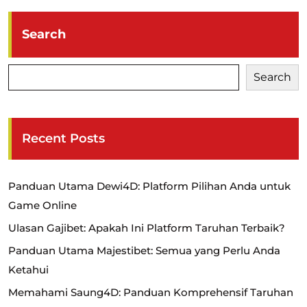
Search
Search
Recent Posts
Panduan Utama Dewi4D: Platform Pilihan Anda untuk
Game Online
Ulasan Gajibet: Apakah Ini Platform Taruhan Terbaik?
Panduan Utama Majestibet: Semua yang Perlu Anda
Ketahui
Memahami Saung4D: Panduan Komprehensif Taruhan