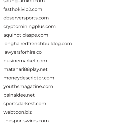
saung-artikel.com
fasthokivip2.com
observersports.com
cryptominingplus.com
aquinoticiaspe.com
longhairedfrenchbulldog.com
lawyersforhire.co
businemarket.com
matahari88play.net
moneydescriptor.com
youthsmagazine.com
painaidee.net
sportsdarkest.com
webtoon.biz
thesportswires.com