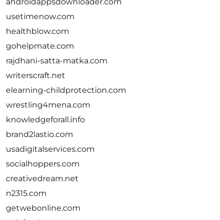
androidappsdownloader.com
usetimenow.com
healthblow.com
gohelpmate.com
rajdhani-satta-matka.com
writerscraft.net
elearning-childprotection.com
wrestling4mena.com
knowledgeforall.info
brand2lastio.com
usadigitalservices.com
socialhoppers.com
creativedream.net
n2315.com
getwebonline.com