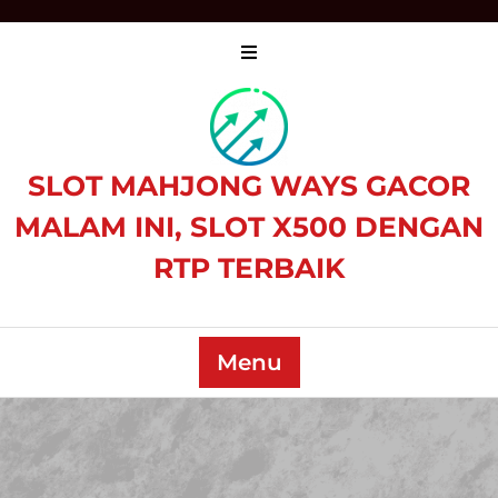
Skip
to
content
SLOT MAHJONG WAYS GACOR
MALAM INI, SLOT X500 DENGAN
RTP TERBAIK
Menu