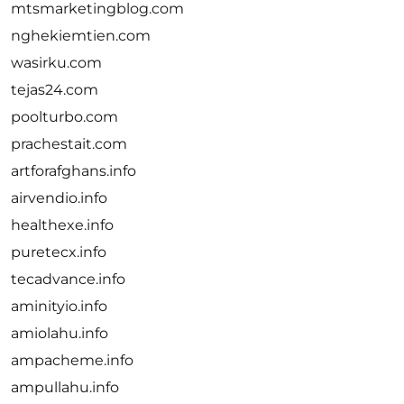
mtsmarketingblog.com
nghekiemtien.com
wasirku.com
tejas24.com
poolturbo.com
prachestait.com
artforafghans.info
airvendio.info
healthexe.info
puretecx.info
tecadvance.info
aminityio.info
amiolahu.info
ampacheme.info
ampullahu.info