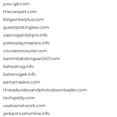
jusu-gb.com
thecarepet.com
blogwriterplus.com
guestpostingseo.com
casinogambitpro.info
pokerplaymasters.info
courseoncourse.com
bantinbatdongsan247.com
bahednog.info
bahenxgek.info
pertamaskre.com
threadsvideoandphotodownloader.com
techgiddy.com
usalivenetwork.com
jackpotrushonline.info