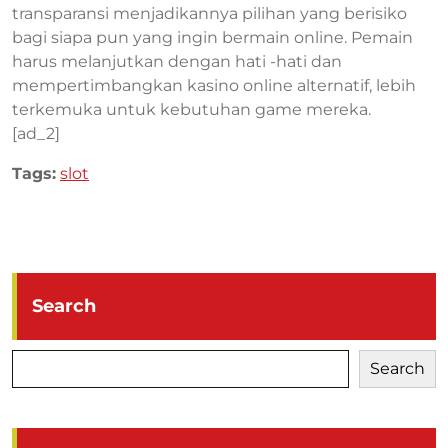
transparansi menjadikannya pilihan yang berisiko
bagi siapa pun yang ingin bermain online. Pemain
harus melanjutkan dengan hati -hati dan
mempertimbangkan kasino online alternatif, lebih
terkemuka untuk kebutuhan game mereka.
[ad_2]
Tags:
slot
Search
Search