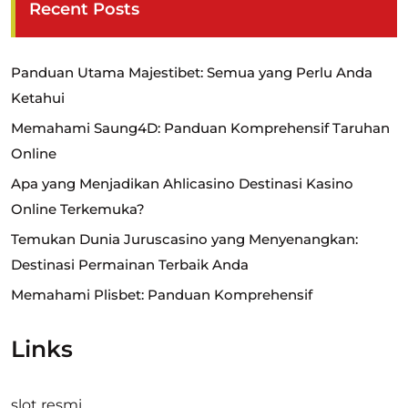
Recent Posts
Panduan Utama Majestibet: Semua yang Perlu Anda
Ketahui
Memahami Saung4D: Panduan Komprehensif Taruhan
Online
Apa yang Menjadikan Ahlicasino Destinasi Kasino
Online Terkemuka?
Temukan Dunia Juruscasino yang Menyenangkan:
Destinasi Permainan Terbaik Anda
Memahami Plisbet: Panduan Komprehensif
Links
slot resmi