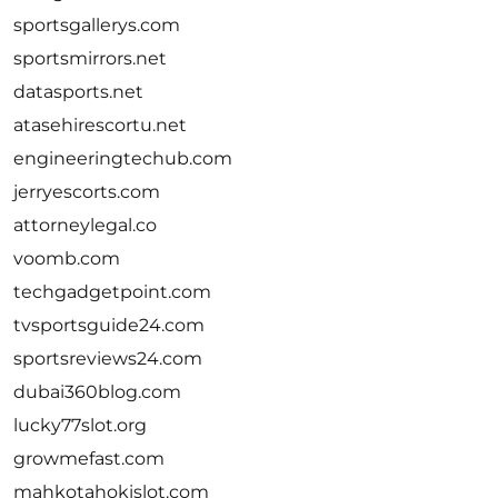
sportsgallerys.com
sportsmirrors.net
datasports.net
atasehirescortu.net
engineeringtechub.com
jerryescorts.com
attorneylegal.co
voomb.com
techgadgetpoint.com
tvsportsguide24.com
sportsreviews24.com
dubai360blog.com
lucky77slot.org
growmefast.com
mahkotahokislot.com