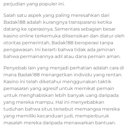
perjudian yang populer ini.
Salah satu aspek yang paling meresahkan dari
Badak188 adalah kurangnya transparansi ketika
datang ke operasinya. Sementara sebagian besar
kasino online terkemuka dilisensikan dan diatur oleh
otoritas pemerintah, Badak188 beroperasi tanpa
pengawasan. Ini berarti bahwa tidak ada jaminan
bahwa permainannya adil atau dana pemain aman.
Penyebab lain yang menjadi perhatian adalah cara di
mana Badak188 menargetkan individu yang rentan.
Kasino ini telah diketahui menggunakan taktik
pemasaran yang agresif untuk memikat pemain
untuk menghabiskan lebih banyak uang daripada
yang mereka mampu. Hal ini menyebabkan
tuduhan bahwa situs tersebut memangsa mereka
yang memiliki kecanduan judi, memperburuk
masalah mereka daripada menawarkan bantuan.