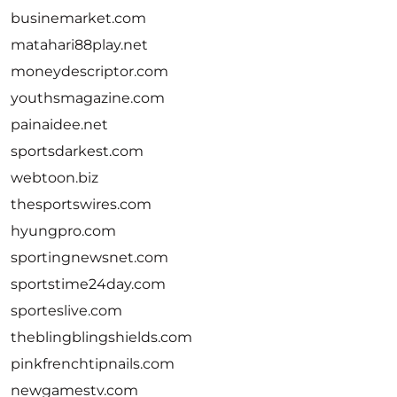
businemarket.com
matahari88play.net
moneydescriptor.com
youthsmagazine.com
painaidee.net
sportsdarkest.com
webtoon.biz
thesportswires.com
hyungpro.com
sportingnewsnet.com
sportstime24day.com
sporteslive.com
theblingblingshields.com
pinkfrenchtipnails.com
newgamestv.com