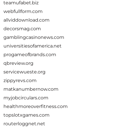
teamufabet.biz
webfullform.com
allviddownload.com
decorsmag.com
gamblingcasinonews.com
universitiesofamerica.net
progameofbrands.com
qbreview.org
servicewueste.org
zippyrevs.com
matkanumbernow.com
myjobcirculars.com
healthmoreoverfitness.com
topslotxgames.com
routerloggnet.net