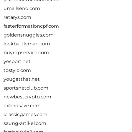
umailsend.com
retarys.com
fasterformationcpf.com
goldensnuggles.com
lookbattlemap.com
buyrdpservice.com
yesport.net
tostylo.com
yougetthat.net
sportsnetclub.com
newbestcrypto.com
oxfordsave.com
iclassicgames.com
saung-artikel.com