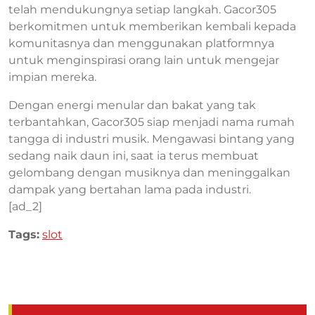
telah mendukungnya setiap langkah. Gacor305
berkomitmen untuk memberikan kembali kepada
komunitasnya dan menggunakan platformnya
untuk menginspirasi orang lain untuk mengejar
impian mereka.
Dengan energi menular dan bakat yang tak
terbantahkan, Gacor305 siap menjadi nama rumah
tangga di industri musik. Mengawasi bintang yang
sedang naik daun ini, saat ia terus membuat
gelombang dengan musiknya dan meninggalkan
dampak yang bertahan lama pada industri.
[ad_2]
Tags:
slot