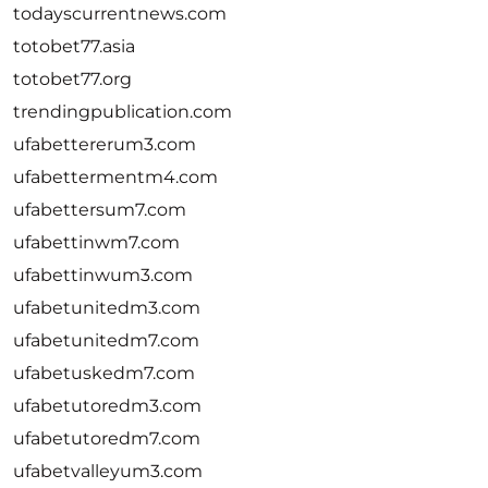
todayscurrentnews.com
totobet77.asia
totobet77.org
trendingpublication.com
ufabettererum3.com
ufabettermentm4.com
ufabettersum7.com
ufabettinwm7.com
ufabettinwum3.com
ufabetunitedm3.com
ufabetunitedm7.com
ufabetuskedm7.com
ufabetutoredm3.com
ufabetutoredm7.com
ufabetvalleyum3.com