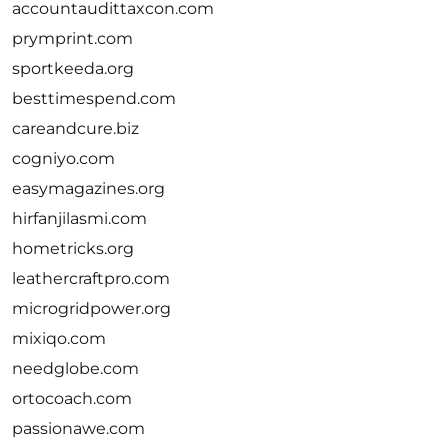
accountaudittaxcon.com
prymprint.com
sportkeeda.org
besttimespend.com
careandcure.biz
cogniyo.com
easymagazines.org
hirfanjilasmi.com
hometricks.org
leathercraftpro.com
microgridpower.org
mixiqo.com
needglobe.com
ortocoach.com
passionawe.com