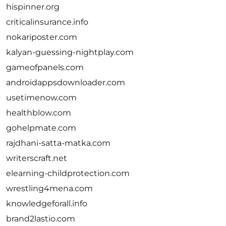
hispinner.org
criticalinsurance.info
nokariposter.com
kalyan-guessing-nightplay.com
gameofpanels.com
androidappsdownloader.com
usetimenow.com
healthblow.com
gohelpmate.com
rajdhani-satta-matka.com
writerscraft.net
elearning-childprotection.com
wrestling4mena.com
knowledgeforall.info
brand2lastio.com