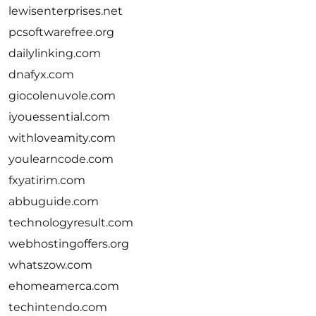
lewisenterprises.net
pcsoftwarefree.org
dailylinking.com
dnafyx.com
giocolenuvole.com
iyouessential.com
withloveamity.com
youlearncode.com
fxyatirim.com
abbuguide.com
technologyresult.com
webhostingoffers.org
whatszow.com
ehomeamerca.com
techintendo.com