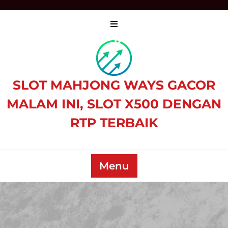
Skip
to
content
SLOT MAHJONG WAYS GACOR
MALAM INI, SLOT X500 DENGAN
RTP TERBAIK
Menu