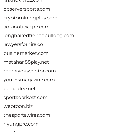
fasthokivip2.com
observersports.com
cryptominingplus.com
aquinoticiaspe.com
longhairedfrenchbulldog.com
lawyersforhire.co
businemarket.com
matahari88play.net
moneydescriptor.com
youthsmagazine.com
painaidee.net
sportsdarkest.com
webtoon.biz
thesportswires.com
hyungpro.com