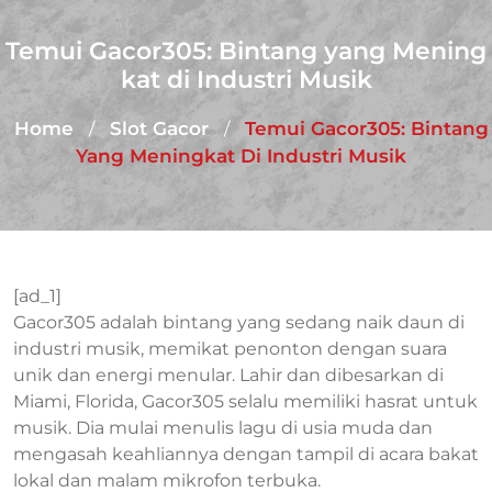
Temui Gacor305: Bintang yang Mening
kat di Industri Musik
Home
Slot Gacor
Temui Gacor305: Bintang
/
/
Yang Meningkat Di Industri Musik
[ad_1]
Gacor305 adalah bintang yang sedang naik daun di
industri musik, memikat penonton dengan suara
unik dan energi menular. Lahir dan dibesarkan di
Miami, Florida, Gacor305 selalu memiliki hasrat untuk
musik. Dia mulai menulis lagu di usia muda dan
mengasah keahliannya dengan tampil di acara bakat
lokal dan malam mikrofon terbuka.