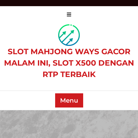
Skip
to
content
SLOT MAHJONG WAYS GACOR
MALAM INI, SLOT X500 DENGAN
RTP TERBAIK
Menu