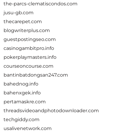
the-parcs-clematiscondos.com
jusu-gb.com
thecarepet.com
blogwriterplus.com
guestpostingseo.com
casinogambitpro.info
pokerplaymasters.info
courseoncourse.com
bantinbatdongsan247.com
bahednog.info
bahenxgek.info
pertamaskre.com
threadsvideoandphotodownloader.com
techgiddy.com
usalivenetwork.com