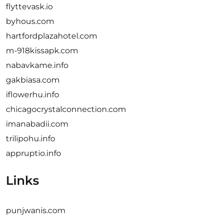
flyttevask.io
byhous.com
hartfordplazahotel.com
m-918kissapk.com
nabavkame.info
gakbiasa.com
iflowerhu.info
chicagocrystalconnection.com
imanabadii.com
trilipohu.info
appruptio.info
Links
punjwanis.com