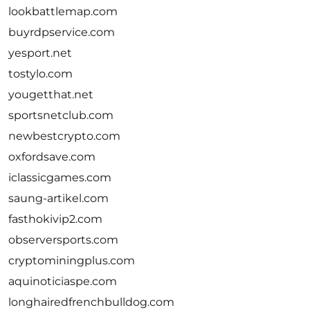
lookbattlemap.com
buyrdpservice.com
yesport.net
tostylo.com
yougetthat.net
sportsnetclub.com
newbestcrypto.com
oxfordsave.com
iclassicgames.com
saung-artikel.com
fasthokivip2.com
observersports.com
cryptominingplus.com
aquinoticiaspe.com
longhairedfrenchbulldog.com