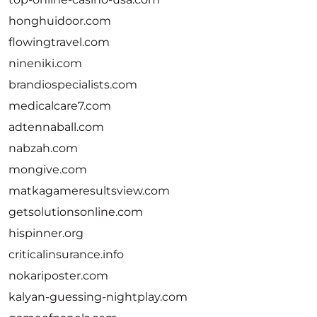
honghuidoor.com
flowingtravel.com
nineniki.com
brandiospecialists.com
medicalcare7.com
adtennaball.com
nabzah.com
mongive.com
matkagameresultsview.com
getsolutionsonline.com
hispinner.org
criticalinsurance.info
nokariposter.com
kalyan-guessing-nightplay.com