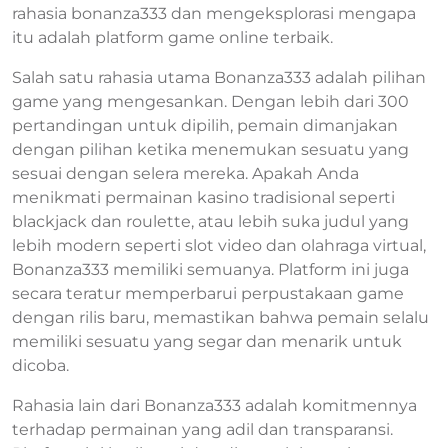
rahasia bonanza333 dan mengeksplorasi mengapa
itu adalah platform game online terbaik.
Salah satu rahasia utama Bonanza333 adalah pilihan
game yang mengesankan. Dengan lebih dari 300
pertandingan untuk dipilih, pemain dimanjakan
dengan pilihan ketika menemukan sesuatu yang
sesuai dengan selera mereka. Apakah Anda
menikmati permainan kasino tradisional seperti
blackjack dan roulette, atau lebih suka judul yang
lebih modern seperti slot video dan olahraga virtual,
Bonanza333 memiliki semuanya. Platform ini juga
secara teratur memperbarui perpustakaan game
dengan rilis baru, memastikan bahwa pemain selalu
memiliki sesuatu yang segar dan menarik untuk
dicoba.
Rahasia lain dari Bonanza333 adalah komitmennya
terhadap permainan yang adil dan transparansi.