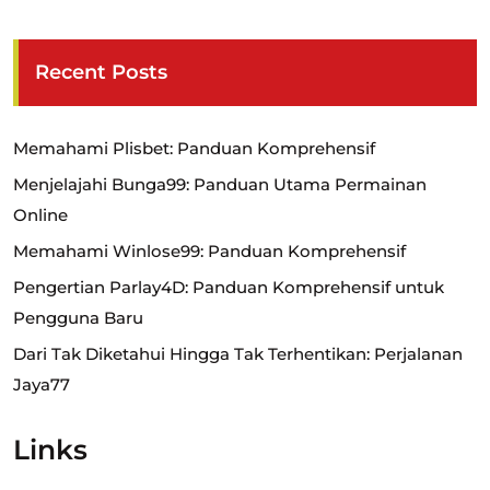
Recent Posts
Memahami Plisbet: Panduan Komprehensif
Menjelajahi Bunga99: Panduan Utama Permainan
Online
Memahami Winlose99: Panduan Komprehensif
Pengertian Parlay4D: Panduan Komprehensif untuk
Pengguna Baru
Dari Tak Diketahui Hingga Tak Terhentikan: Perjalanan
Jaya77
Links