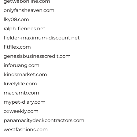
getwebonline.com
onlyfansheaven.com
lky08.com
ralph-fiennes.net
fielder-maximum-discount.net
fitfllex.com
genesisbusinesscredit.com
inforuang.com
kindsmarket.com
luvelylife.com
macramb.com
mypet-diary.com
oxweekly.com
panamacitydeckcontractors.com
westfashions.com