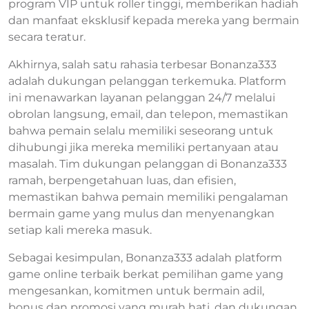
program VIP untuk roller tinggi, memberikan hadiah
dan manfaat eksklusif kepada mereka yang bermain
secara teratur.
Akhirnya, salah satu rahasia terbesar Bonanza333
adalah dukungan pelanggan terkemuka. Platform
ini menawarkan layanan pelanggan 24/7 melalui
obrolan langsung, email, dan telepon, memastikan
bahwa pemain selalu memiliki seseorang untuk
dihubungi jika mereka memiliki pertanyaan atau
masalah. Tim dukungan pelanggan di Bonanza333
ramah, berpengetahuan luas, dan efisien,
memastikan bahwa pemain memiliki pengalaman
bermain game yang mulus dan menyenangkan
setiap kali mereka masuk.
Sebagai kesimpulan, Bonanza333 adalah platform
game online terbaik berkat pemilihan game yang
mengesankan, komitmen untuk bermain adil,
bonus dan promosi yang murah hati, dan dukungan