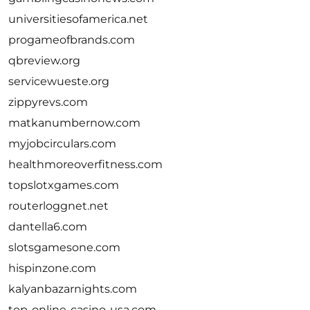
universitiesofamerica.net
progameofbrands.com
qbreview.org
servicewueste.org
zippyrevs.com
matkanumbernow.com
myjobcirculars.com
healthmoreoverfitness.com
topslotxgames.com
routerloggnet.net
dantella6.com
slotsgamesone.com
hispinzone.com
kalyanbazarnights.com
top-online-casino-usa.com