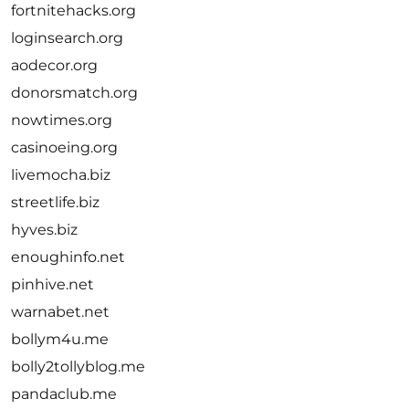
fortnitehacks.org
loginsearch.org
aodecor.org
donorsmatch.org
nowtimes.org
casinoeing.org
livemocha.biz
streetlife.biz
hyves.biz
enoughinfo.net
pinhive.net
warnabet.net
bollym4u.me
bolly2tollyblog.me
pandaclub.me