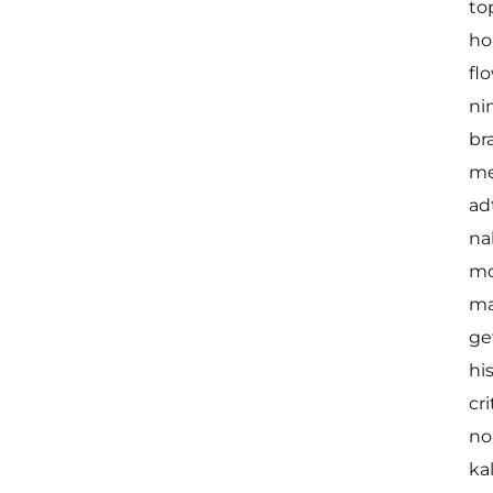
to
ho
fl
ni
br
me
ad
na
mo
ma
ge
hi
cr
no
ka