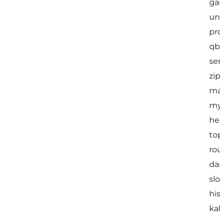
ga
un
pr
qb
se
zi
ma
my
he
to
ro
da
sl
hi
ka