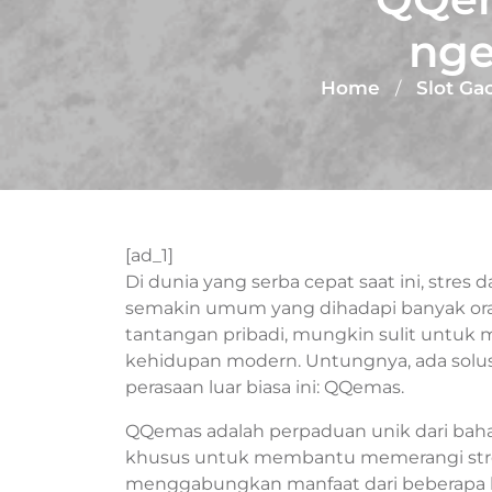
nge
Home
Slot Ga
/
[ad_1]
Di dunia yang serba cepat saat ini, stre
semakin umum yang dihadapi banyak orang
tantangan pribadi, mungkin sulit untuk
kehidupan modern. Untungnya, ada solu
perasaan luar biasa ini: QQemas.
QQemas adalah perpaduan unik dari bahan
khusus untuk membantu memerangi stre
menggabungkan manfaat dari beberapa b