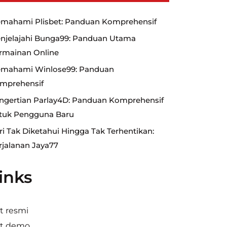
mahami Plisbet: Panduan Komprehensif
njelajahi Bunga99: Panduan Utama
rmainan Online
mahami Winlose99: Panduan
mprehensif
ngertian Parlay4D: Panduan Komprehensif
tuk Pengguna Baru
ri Tak Diketahui Hingga Tak Terhentikan:
rjalanan Jaya77
inks
ot resmi
ot demo