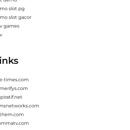
mo slot pg
mo slot gacor
v games
v
inks
e-times.com
merifys.com
piratif.net
msnetworks.com
fthem.com
ommatv.com