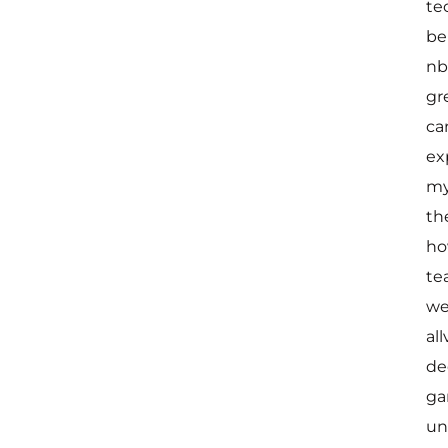
te
be
nb
gr
ca
ex
my
th
ho
te
we
al
de
ga
un