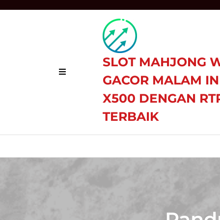
Skip
to
content
SLOT MAHJONG 
GACOR MALAM INI
X500 DENGAN RT
TERBAIK
Pand