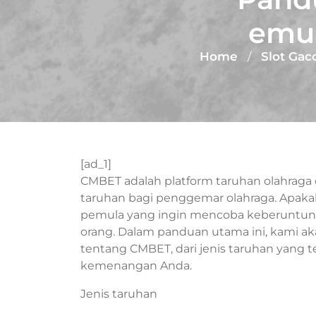
emua
Home
Slot Gac
/
[ad_1]
CMBET adalah platform taruhan olahraga
taruhan bagi penggemar olahraga. Apak
pemula yang ingin mencoba keberuntun
orang. Dalam panduan utama ini, kami 
tentang CMBET, dari jenis taruhan yang 
kemenangan Anda.
Jenis taruhan