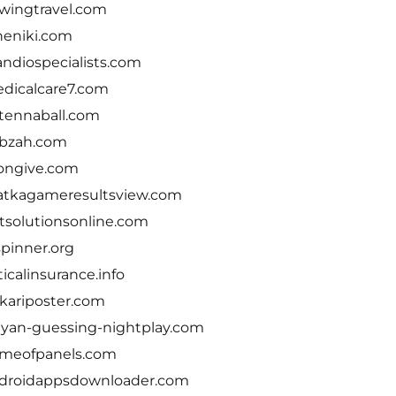
owingtravel.com
neniki.com
andiospecialists.com
dicalcare7.com
tennaball.com
bzah.com
ngive.com
tkagameresultsview.com
tsolutionsonline.com
spinner.org
iticalinsurance.info
kariposter.com
lyan-guessing-nightplay.com
meofpanels.com
droidappsdownloader.com