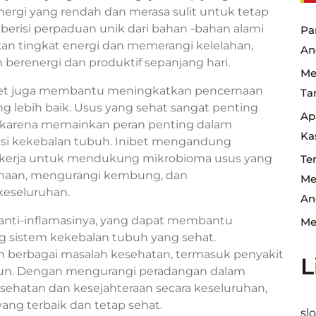
ergi yang rendah dan merasa sulit untuk tetap
 berisi perpaduan unik dari bahan -bahan alami
Pa
n tingkat energi dan memerangi kelelahan,
An
erenergi dan produktif sepanjang hari.
Me
nibet juga membantu meningkatkan pencernaan
Ta
lebih baik. Usus yang sehat sangat penting
Ap
, karena memainkan peran penting dalam
Ka
ngsi kekebalan tubuh. Inibet mengandung
ekerja untuk mendukung mikrobioma usus yang
Te
naan, mengurangi kembung, dan
Me
eseluruhan.
An
fat anti-inflamasinya, yang dapat membantu
Me
sistem kekebalan tubuh yang sehat.
n berbagai masalah kesehatan, termasuk penyakit
L
mun. Dengan mengurangi peradangan dalam
hatan dan kesejahteraan secara keseluruhan,
g terbaik dan tetap sehat.
sl