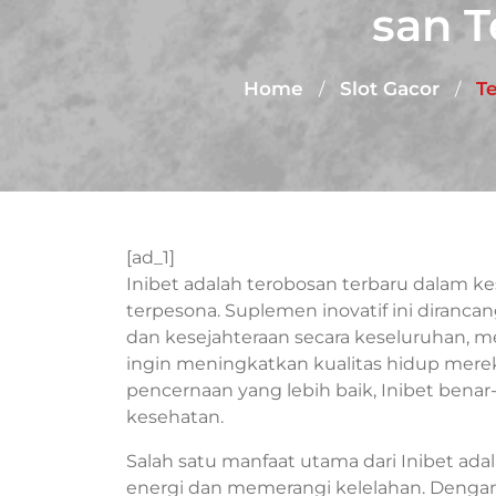
san T
Home
Slot Gacor
T
/
/
[ad_1]
Inibet adalah terobosan terbaru dalam 
terpesona. Suplemen inovatif ini dira
dan kesejahteraan secara keseluruhan, 
ingin meningkatkan kualitas hidup merek
pencernaan yang lebih baik, Inibet ben
kesehatan.
Salah satu manfaat utama dari Inibet 
energi dan memerangi kelelahan. Dengan 