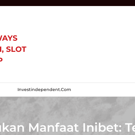
WAYS
, SLOT
P
Investindependent.com
kan Manfaat Inibet: T