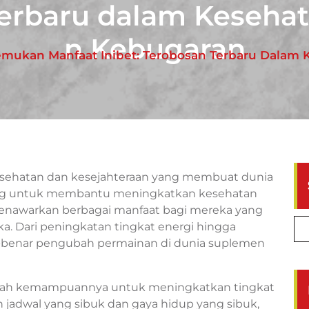
erbaru dalam Kesehat
n Kebugaran
emukan Manfaat Inibet: Terobosan Terbaru Dalam
kesehatan dan kesejahteraan yang membuat dunia
ncang untuk membantu meningkatkan kesehatan
menawarkan berbagai manfaat bagi mereka yang
a. Dari peningkatan tingkat energi hingga
ar-benar pengubah permainan di dunia suplemen
adalah kemampuannya untuk meningkatkan tingkat
jadwal yang sibuk dan gaya hidup yang sibuk,