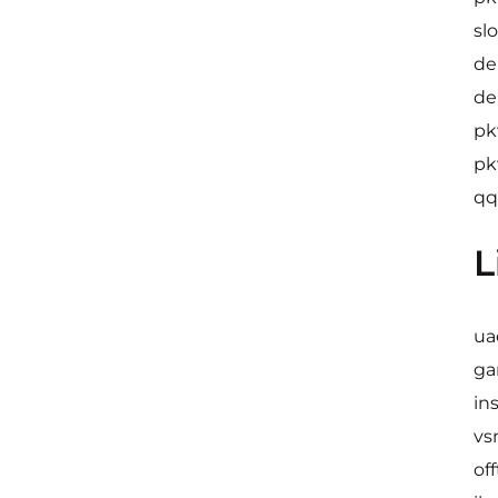
sl
de
de
pk
pk
qq
L
ua
ga
ins
vs
of