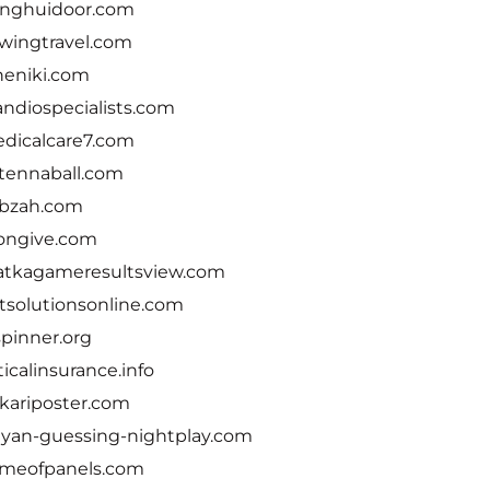
nghuidoor.com
owingtravel.com
neniki.com
andiospecialists.com
dicalcare7.com
tennaball.com
bzah.com
ngive.com
tkagameresultsview.com
tsolutionsonline.com
spinner.org
iticalinsurance.info
kariposter.com
lyan-guessing-nightplay.com
meofpanels.com