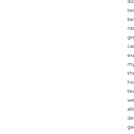
ib
te
be
nb
gr
ca
ex
my
th
ho
te
we
al
de
ga