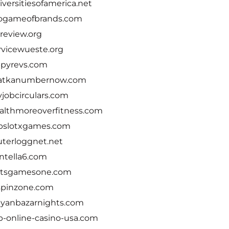
iversitiesofamerica.net
ogameofbrands.com
review.org
rvicewueste.org
ppyrevs.com
tkanumbernow.com
jobcirculars.com
althmoreoverfitness.com
pslotxgames.com
uterloggnet.net
ntella6.com
otsgamesone.com
spinzone.com
lyanbazarnights.com
p-online-casino-usa.com