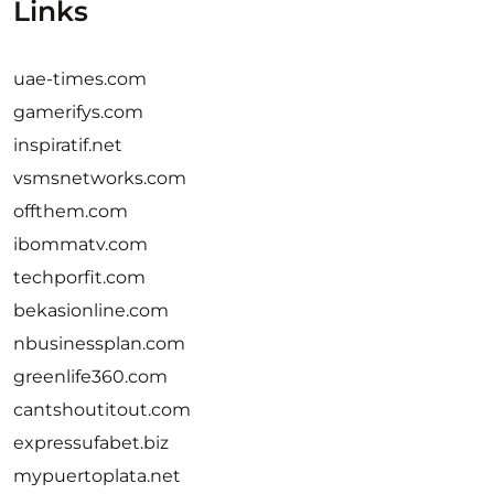
Links
uae-times.com
gamerifys.com
inspiratif.net
vsmsnetworks.com
offthem.com
ibommatv.com
techporfit.com
bekasionline.com
nbusinessplan.com
greenlife360.com
cantshoutitout.com
expressufabet.biz
mypuertoplata.net