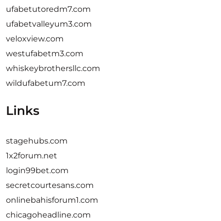
ufabetutoredm7.com
ufabetvalleyum3.com
veloxview.com
westufabetm3.com
whiskeybrothersllc.com
wildufabetum7.com
Links
stagehubs.com
1x2forum.net
login99bet.com
secretcourtesans.com
onlinebahisforum1.com
chicagoheadline.com