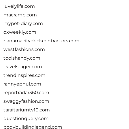
luvelylife.com
macramb.com
mypet-diary.com
oxweekly.com
panamacitydeckcontractors.com
westfashions.com
toolshandy.com
travelstager.com
trendinspires.com
rannyephul.com
reportradar360.com
swaggyfashion.com
taraftariumtv10.com
questionquery.com
bodybuildinglegend.com