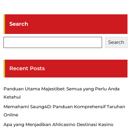
Search
Search
Recent Posts
Panduan Utama Majestibet: Semua yang Perlu Anda
Ketahui
Memahami Saung4D: Panduan Komprehensif Taruhan
Online
Apa yang Menjadikan Ahlicasino Destinasi Kasino