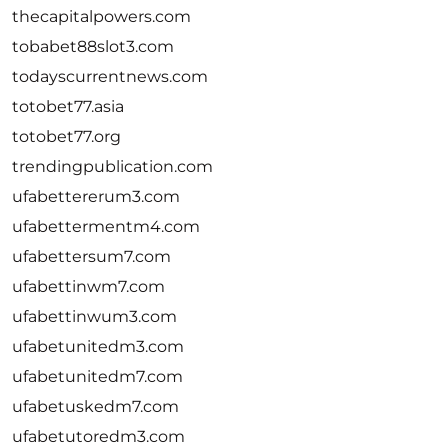
thecapitalpowers.com
tobabet88slot3.com
todayscurrentnews.com
totobet77.asia
totobet77.org
trendingpublication.com
ufabettererum3.com
ufabettermentm4.com
ufabettersum7.com
ufabettinwm7.com
ufabettinwum3.com
ufabetunitedm3.com
ufabetunitedm7.com
ufabetuskedm7.com
ufabetutoredm3.com