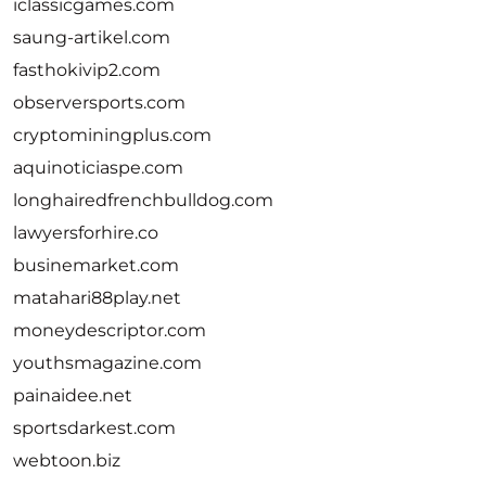
iclassicgames.com
saung-artikel.com
fasthokivip2.com
observersports.com
cryptominingplus.com
aquinoticiaspe.com
longhairedfrenchbulldog.com
lawyersforhire.co
businemarket.com
matahari88play.net
moneydescriptor.com
youthsmagazine.com
painaidee.net
sportsdarkest.com
webtoon.biz