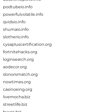
podtubeio.info
powerfulvolatile.info
qvidsio.info
shumaio.info
slotherio.info
cysapluscertification.org
fortnitehacks.org
loginsearch.org
aodecor.org
donorsmatch.org
nowtimes.org
casinoeing.org
livemocha.biz
streetlife.biz
hyves.biz