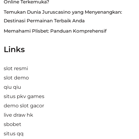
Online Terkemuka?
Temukan Dunia Juruscasino yang Menyenangkan:
Destinasi Permainan Terbaik Anda
Memahami Plisbet: Panduan Komprehensif
Links
slot resmi
slot demo
qiu qiu
situs pkv games
demo slot gacor
live draw hk
sbobet
situs qq