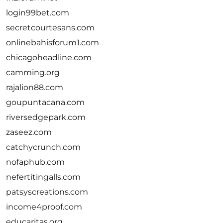
login99bet.com
secretcourtesans.com
onlinebahisforum1.com
chicagoheadline.com
camming.org
rajalion88.com
goupuntacana.com
riversedgepark.com
zaseez.com
catchycrunch.com
nofaphub.com
nefertitingalls.com
patsyscreations.com
income4proof.com
educaritas.org