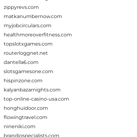
zippyrevs.com
matkanumbernow.com
myjobcirculars.com
healthmoreoverfitness.com
topslotxgames.com
routerloggnet.net
dantella6.com
slotsgamesone.com
hispinzone.com
kalyanbazarnights.com
top-online-casino-usa.com
honghuidoor.com
flowingtravel.com
nineniki.com
brandiospecialists.com