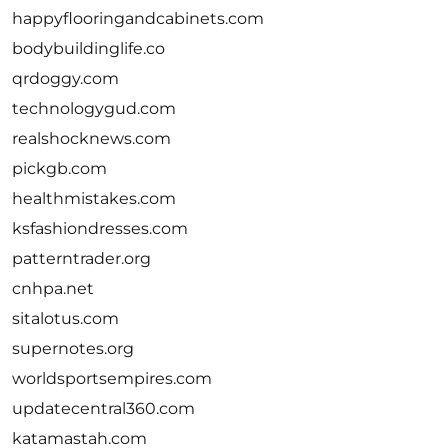
happyflooringandcabinets.com
bodybuildinglife.co
qrdoggy.com
technologygud.com
realshocknews.com
pickgb.com
healthmistakes.com
ksfashiondresses.com
patterntrader.org
cnhpa.net
sitalotus.com
supernotes.org
worldsportsempires.com
updatecentral360.com
katamastah.com