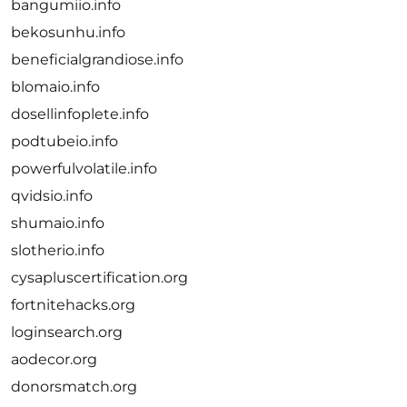
bangumiio.info
bekosunhu.info
beneficialgrandiose.info
blomaio.info
dosellinfoplete.info
podtubeio.info
powerfulvolatile.info
qvidsio.info
shumaio.info
slotherio.info
cysapluscertification.org
fortnitehacks.org
loginsearch.org
aodecor.org
donorsmatch.org