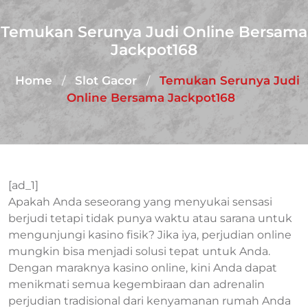
Temukan Serunya Judi Online Bersama
Jackpot168
Home
Slot Gacor
Temukan Serunya Judi
/
/
Online Bersama Jackpot168
[ad_1]
Apakah Anda seseorang yang menyukai sensasi
berjudi tetapi tidak punya waktu atau sarana untuk
mengunjungi kasino fisik? Jika iya, perjudian online
mungkin bisa menjadi solusi tepat untuk Anda.
Dengan maraknya kasino online, kini Anda dapat
menikmati semua kegembiraan dan adrenalin
perjudian tradisional dari kenyamanan rumah Anda