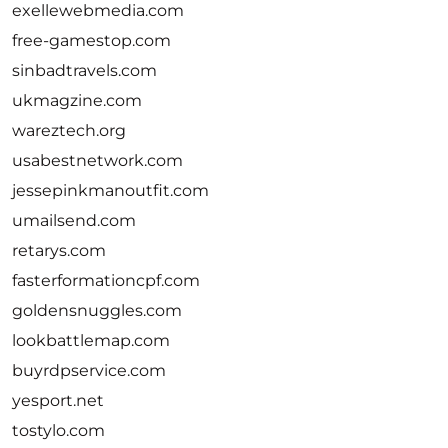
exellewebmedia.com
free-gamestop.com
sinbadtravels.com
ukmagzine.com
wareztech.org
usabestnetwork.com
jessepinkmanoutfit.com
umailsend.com
retarys.com
fasterformationcpf.com
goldensnuggles.com
lookbattlemap.com
buyrdpservice.com
yesport.net
tostylo.com