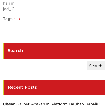
hari ini.
[ad_2]
Tags:
slot
Search
Search
Recent Posts
Ulasan Gajibet: Apakah Ini Platform Taruhan Terbaik?