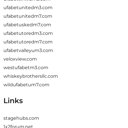
ufabetunitedm3.com
ufabetunitedm7.com
ufabetuskedm7.com
ufabetutoredm3.com
ufabetutoredm7.com
ufabetvalleyum3.com
veloxview.com
westufabetm3.com
whiskeybrothersllc.com
wildufabetum7.com
Links
stagehubs.com
1x2forum.net