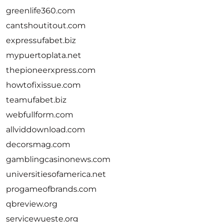
greenlife360.com
cantshoutitout.com
expressufabet.biz
mypuertoplata.net
thepioneerxpress.com
howtofixissue.com
teamufabet.biz
webfullform.com
allviddownload.com
decorsmag.com
gamblingcasinonews.com
universitiesofamerica.net
progameofbrands.com
qbreview.org
servicewueste.org