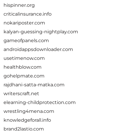
hispinner.org
criticalinsurance.info
nokariposter.com
kalyan-guessing-nightplay.com
gameofpanels.com
androidappsdownloader.com
usetimenow.com
healthblow.com
gohelpmate.com
rajdhani-satta-matka.com
writerscraft.net
elearning-childprotection.com
wrestling4mena.com
knowledgeforall.info
brand2lastio.com