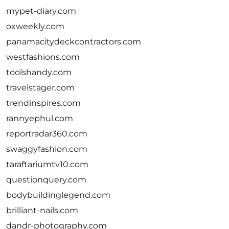
mypet-diary.com
oxweekly.com
panamacitydeckcontractors.com
westfashions.com
toolshandy.com
travelstager.com
trendinspires.com
rannyephul.com
reportradar360.com
swaggyfashion.com
taraftariumtv10.com
questionquery.com
bodybuildinglegend.com
brilliant-nails.com
dandr-photography.com