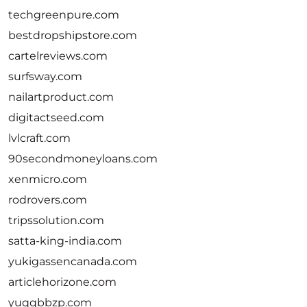
techgreenpure.com
bestdropshipstore.com
cartelreviews.com
surfsway.com
nailartproduct.com
digitactseed.com
lvlcraft.com
90secondmoneyloans.com
xenmicro.com
rodrovers.com
tripssolution.com
satta-king-india.com
yukigassencanada.com
articlehorizone.com
yuqqbbzp.com