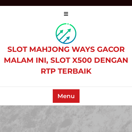
Skip
to
content
SLOT MAHJONG WAYS GACOR
MALAM INI, SLOT X500 DENGAN
RTP TERBAIK
Menu