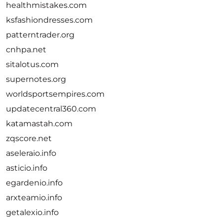
healthmistakes.com
ksfashiondresses.com
patterntrader.org
cnhpa.net
sitalotus.com
supernotes.org
worldsportsempires.com
updatecentral360.com
katamastah.com
zqscore.net
aseleraio.info
asticio.info
egardenio.info
arxteamio.info
getalexio.info