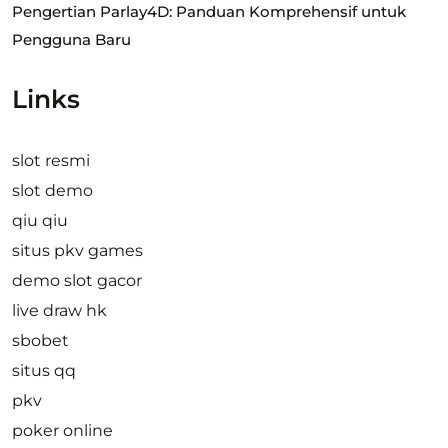
Pengertian Parlay4D: Panduan Komprehensif untuk
Pengguna Baru
Links
slot resmi
slot demo
qiu qiu
situs pkv games
demo slot gacor
live draw hk
sbobet
situs qq
pkv
poker online