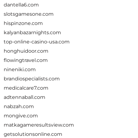
dantella6.com
slotsgamesone.com
hispinzone.com
kalyanbazarnights.com
top-online-casino-usa.com
honghuidoor.com
flowingtravel.com
nineniki.com
brandiospecialists.com
medicalcare7.com
adtennaball.com
nabzah.com
mongive.com
matkagameresultsview.com
getsolutionsonline.com