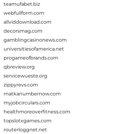
teamufabet.biz
webfullform.com
allviddownload.com
decorsmag.com
gamblingcasinonews.com
universitiesofamerica.net
progameofbrands.com
qbreview.org
servicewueste.org
zippyrevs.com
matkanumbernow.com
myjobcirculars.com
healthmoreoverfitness.com
topslotxgames.com
routerloggnet.net