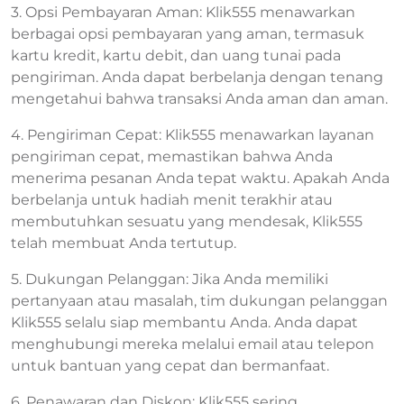
3. Opsi Pembayaran Aman: Klik555 menawarkan
berbagai opsi pembayaran yang aman, termasuk
kartu kredit, kartu debit, dan uang tunai pada
pengiriman. Anda dapat berbelanja dengan tenang
mengetahui bahwa transaksi Anda aman dan aman.
4. Pengiriman Cepat: Klik555 menawarkan layanan
pengiriman cepat, memastikan bahwa Anda
menerima pesanan Anda tepat waktu. Apakah Anda
berbelanja untuk hadiah menit terakhir atau
membutuhkan sesuatu yang mendesak, Klik555
telah membuat Anda tertutup.
5. Dukungan Pelanggan: Jika Anda memiliki
pertanyaan atau masalah, tim dukungan pelanggan
Klik555 selalu siap membantu Anda. Anda dapat
menghubungi mereka melalui email atau telepon
untuk bantuan yang cepat dan bermanfaat.
6. Penawaran dan Diskon: Klik555 sering