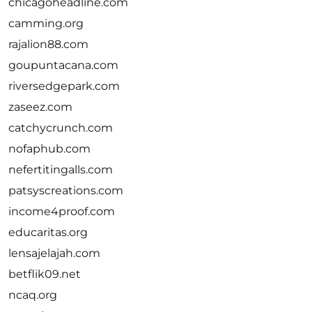
chicagoheadline.com
camming.org
rajalion88.com
goupuntacana.com
riversedgepark.com
zaseez.com
catchycrunch.com
nofaphub.com
nefertitingalls.com
patsyscreations.com
income4proof.com
educaritas.org
lensajelajah.com
betflik09.net
ncaq.org