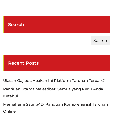
Search
Search
Recent Posts
Ulasan Gajibet: Apakah Ini Platform Taruhan Terbaik?
Panduan Utama Majestibet: Semua yang Perlu Anda
Ketahui
Memahami Saung4D: Panduan Komprehensif Taruhan
Online