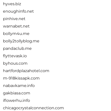
hyves.biz
enoughinfo.net
pinhive.net
warnabet.net
bollym4u.me
bolly2tollyblog.me
pandaclub.me
flyttevask.io
byhous.com
hartfordplazahotel.com
m-918kissapk.com
nabavkame.info
gakbiasa.com
iflowerhu.info
chicagocrystalconnection.com