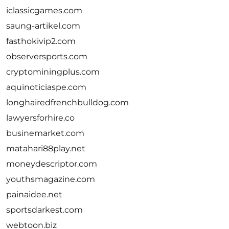
iclassicgames.com
saung-artikel.com
fasthokivip2.com
observersports.com
cryptominingplus.com
aquinoticiaspe.com
longhairedfrenchbulldog.com
lawyersforhire.co
businemarket.com
matahari88play.net
moneydescriptor.com
youthsmagazine.com
painaidee.net
sportsdarkest.com
webtoon.biz