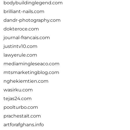
bodybuildinglegend.com
brilliant-nails.com
dandr-photography.com
dokteroce.com
journal-francais.com
justintv10.com
lawyerule.com
mediamingleseaco.com
mtsmarketingblog.com
nghekiemtien.com
wasirku.com
tejas24.com
poolturbo.com
prachestait.com
artforafghans.info