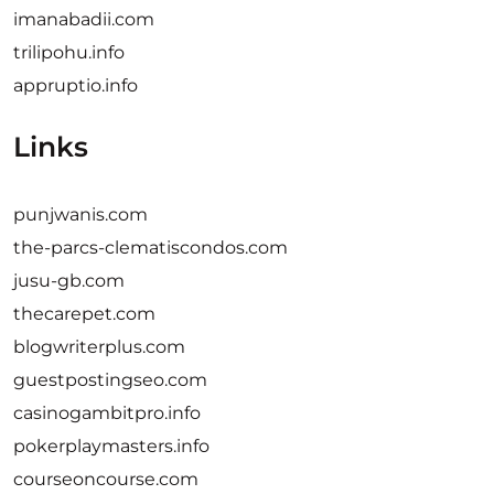
imanabadii.com
trilipohu.info
appruptio.info
Links
punjwanis.com
the-parcs-clematiscondos.com
jusu-gb.com
thecarepet.com
blogwriterplus.com
guestpostingseo.com
casinogambitpro.info
pokerplaymasters.info
courseoncourse.com