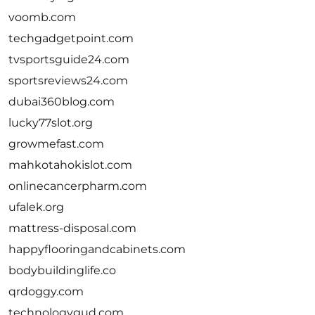
voomb.com
techgadgetpoint.com
tvsportsguide24.com
sportsreviews24.com
dubai360blog.com
lucky77slot.org
growmefast.com
mahkotahokislot.com
onlinecancerpharm.com
ufalek.org
mattress-disposal.com
happyflooringandcabinets.com
bodybuildinglife.co
qrdoggy.com
technologygud.com