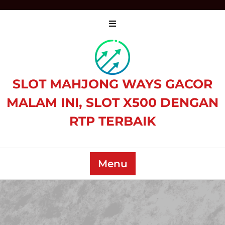
Skip
to
content
SLOT MAHJONG WAYS GACOR
MALAM INI, SLOT X500 DENGAN
RTP TERBAIK
Menu