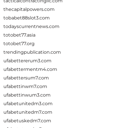
tacticalcontractingllc.com
thecapitalpowers.com
tobabet88slot3.com
todayscurrentnews.com
totobet77.asia
totobet77.org
trendingpublication.com
ufabettererum3.com
ufabettermentm4.com
ufabettersum7.com
ufabettinwm7.com
ufabettinwum3.com
ufabetunitedm3.com
ufabetunitedm7.com
ufabetuskedm7.com