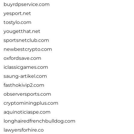
buyrdpservice.com
yesport.net
tostylo.com
yougetthat.net
sportsnetclub.com
newbestcrypto.com
oxfordsave.com
iclassicgames.com
saung-artikel.com
fasthokivip2.com
observersports.com
cryptominingplus.com
aquinoticiaspe.com
longhairedfrenchbulldog.com
lawyersforhire.co