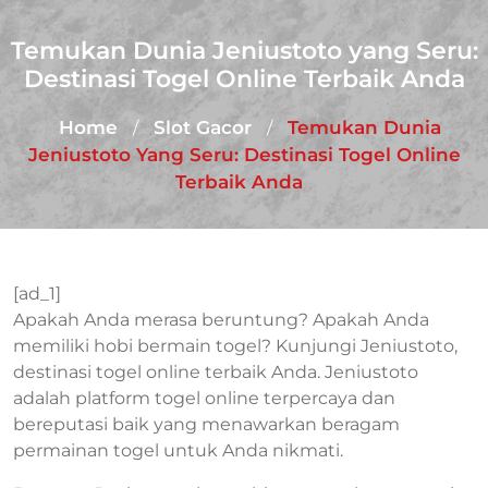
Temukan Dunia Jeniustoto yang Seru:
Destinasi Togel Online Terbaik Anda
Home
Slot Gacor
Temukan Dunia
/
/
Jeniustoto Yang Seru: Destinasi Togel Online
Terbaik Anda
[ad_1]
Apakah Anda merasa beruntung? Apakah Anda
memiliki hobi bermain togel? Kunjungi Jeniustoto,
destinasi togel online terbaik Anda. Jeniustoto
adalah platform togel online terpercaya dan
bereputasi baik yang menawarkan beragam
permainan togel untuk Anda nikmati.