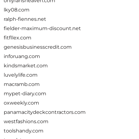
onlyfansheaven.com
lky08.com
ralph-fiennes.net
fielder-maximum-discount.net
fitfllex.com
genesisbusinesscredit.com
inforuang.com
kindsmarket.com
luvelylife.com
macramb.com
mypet-diary.com
oxweekly.com
panamacitydeckcontractors.com
westfashions.com
toolshandy.com