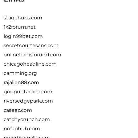
stagehubs.com
1x2forum.net
login99bet.com
secretcourtesans.com
onlinebahisforum1.com
chicagoheadline.com
camming.org
rajalion88.com
goupuntacana.com
riversedgepark.com
zaseez.com
catchycrunch.com
nofaphub.com
nefertitingalls.com