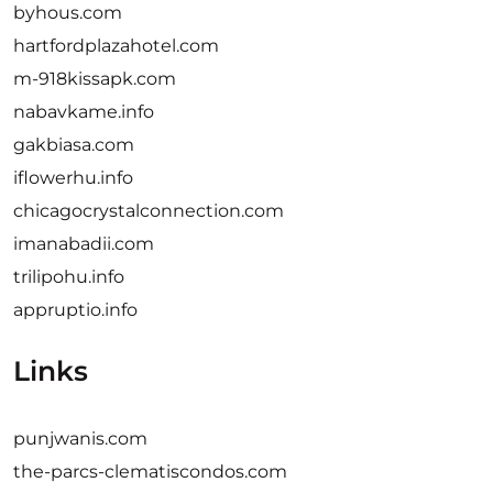
byhous.com
hartfordplazahotel.com
m-918kissapk.com
nabavkame.info
gakbiasa.com
iflowerhu.info
chicagocrystalconnection.com
imanabadii.com
trilipohu.info
appruptio.info
Links
punjwanis.com
the-parcs-clematiscondos.com