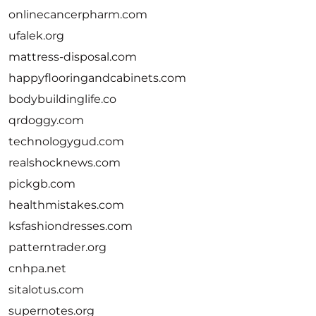
onlinecancerpharm.com
ufalek.org
mattress-disposal.com
happyflooringandcabinets.com
bodybuildinglife.co
qrdoggy.com
technologygud.com
realshocknews.com
pickgb.com
healthmistakes.com
ksfashiondresses.com
patterntrader.org
cnhpa.net
sitalotus.com
supernotes.org