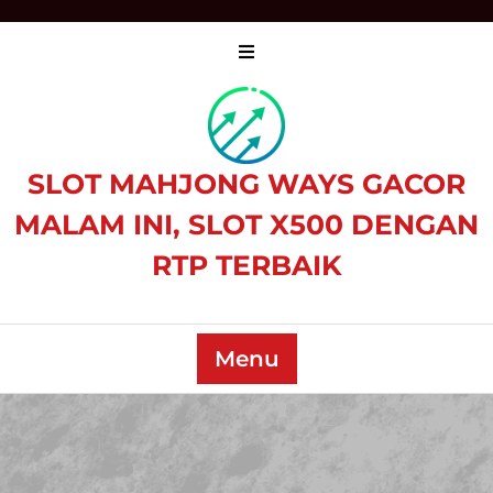
Skip
to
content
SLOT MAHJONG WAYS GACOR
MALAM INI, SLOT X500 DENGAN
RTP TERBAIK
Menu