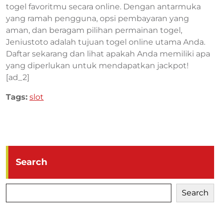
togel favoritmu secara online. Dengan antarmuka
yang ramah pengguna, opsi pembayaran yang
aman, dan beragam pilihan permainan togel,
Jeniustoto adalah tujuan togel online utama Anda.
Daftar sekarang dan lihat apakah Anda memiliki apa
yang diperlukan untuk mendapatkan jackpot!
[ad_2]
Tags:
slot
Search
Search