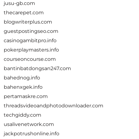
jusu-gb.com
thecarepet.com
blogwriterplus.com
guestpostingseo.com
casinogambitpro.info
pokerplaymasters.info
courseoncourse.com
bantinbatdongsan247.com
bahednog.info
bahenxgek.info
pertamaskre.com
threadsvideoandphotodownloader.com
techgiddy.com
usalivenetwork.com
jackpotrushonline.info