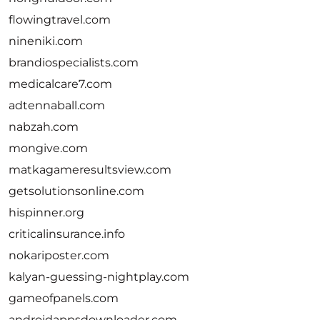
flowingtravel.com
nineniki.com
brandiospecialists.com
medicalcare7.com
adtennaball.com
nabzah.com
mongive.com
matkagameresultsview.com
getsolutionsonline.com
hispinner.org
criticalinsurance.info
nokariposter.com
kalyan-guessing-nightplay.com
gameofpanels.com
androidappsdownloader.com