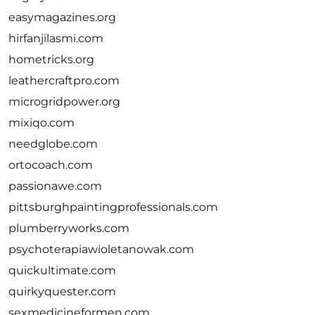
easymagazines.org
hirfanjilasmi.com
hometricks.org
leathercraftpro.com
microgridpower.org
mixiqo.com
needglobe.com
ortocoach.com
passionawe.com
pittsburghpaintingprofessionals.com
plumberryworks.com
psychoterapiawioletanowak.com
quickultimate.com
quirkyquester.com
sexmedicineformen.com