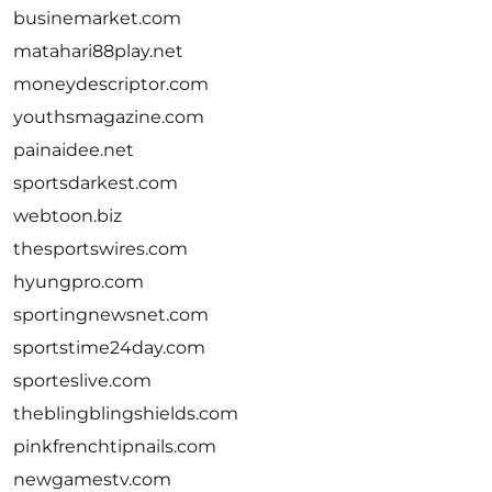
businemarket.com
matahari88play.net
moneydescriptor.com
youthsmagazine.com
painaidee.net
sportsdarkest.com
webtoon.biz
thesportswires.com
hyungpro.com
sportingnewsnet.com
sportstime24day.com
sporteslive.com
theblingblingshields.com
pinkfrenchtipnails.com
newgamestv.com