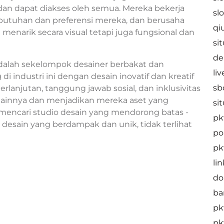
dan dapat diakses oleh semua. Mereka bekerja
sl
tuhan dan preferensi mereka, dan berusaha
qi
enarik secara visual tetapi juga fungsional dan
si
de
adalah sekelompok desainer berbakat dan
li
ndustri ini dengan desain inovatif dan kreatif
sb
anjutan, tanggung jawab sosial, dan inklusivitas
lainnya dan menjadikan mereka aset yang
si
 mencari studio desain yang mendorong batas -
pk
 desain yang berdampak dan unik, tidak terlihat
po
pk
lin
do
ba
pk
pk