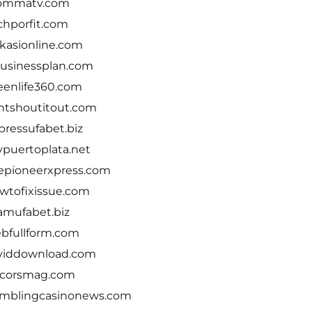
ommatv.com
chporfit.com
kasionline.com
usinessplan.com
eenlife360.com
ntshoutitout.com
pressufabet.biz
puertoplata.net
epioneerxpress.com
wtofixissue.com
amufabet.biz
bfullform.com
lviddownload.com
corsmag.com
mblingcasinonews.com