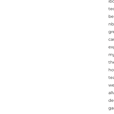
ib
te
be
nb
gr
ca
ex
my
th
ho
te
we
al
de
ga