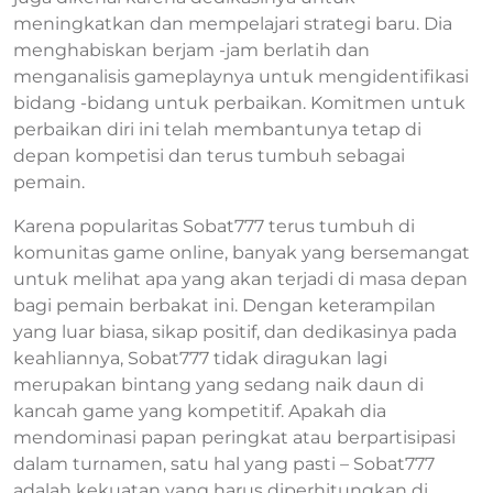
meningkatkan dan mempelajari strategi baru. Dia
menghabiskan berjam -jam berlatih dan
menganalisis gameplaynya untuk mengidentifikasi
bidang -bidang untuk perbaikan. Komitmen untuk
perbaikan diri ini telah membantunya tetap di
depan kompetisi dan terus tumbuh sebagai
pemain.
Karena popularitas Sobat777 terus tumbuh di
komunitas game online, banyak yang bersemangat
untuk melihat apa yang akan terjadi di masa depan
bagi pemain berbakat ini. Dengan keterampilan
yang luar biasa, sikap positif, dan dedikasinya pada
keahliannya, Sobat777 tidak diragukan lagi
merupakan bintang yang sedang naik daun di
kancah game yang kompetitif. Apakah dia
mendominasi papan peringkat atau berpartisipasi
dalam turnamen, satu hal yang pasti – Sobat777
adalah kekuatan yang harus diperhitungkan di