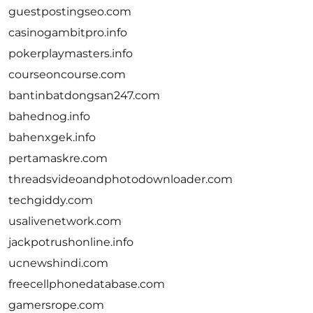
guestpostingseo.com
casinogambitpro.info
pokerplaymasters.info
courseoncourse.com
bantinbatdongsan247.com
bahednog.info
bahenxgek.info
pertamaskre.com
threadsvideoandphotodownloader.com
techgiddy.com
usalivenetwork.com
jackpotrushonline.info
ucnewshindi.com
freecellphonedatabase.com
gamersrope.com