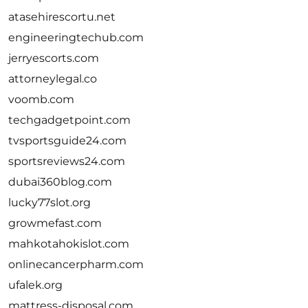
atasehirescortu.net
engineeringtechub.com
jerryescorts.com
attorneylegal.co
voomb.com
techgadgetpoint.com
tvsportsguide24.com
sportsreviews24.com
dubai360blog.com
lucky77slot.org
growmefast.com
mahkotahokislot.com
onlinecancerpharm.com
ufalek.org
mattress-disposal.com