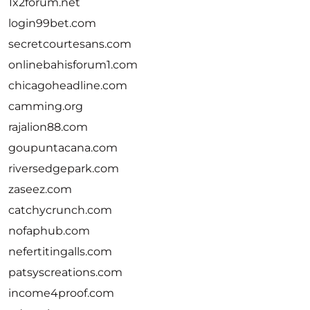
1x2forum.net
login99bet.com
secretcourtesans.com
onlinebahisforum1.com
chicagoheadline.com
camming.org
rajalion88.com
goupuntacana.com
riversedgepark.com
zaseez.com
catchycrunch.com
nofaphub.com
nefertitingalls.com
patsyscreations.com
income4proof.com