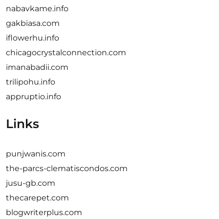
nabavkame.info
gakbiasa.com
iflowerhu.info
chicagocrystalconnection.com
imanabadii.com
trilipohu.info
appruptio.info
Links
punjwanis.com
the-parcs-clematiscondos.com
jusu-gb.com
thecarepet.com
blogwriterplus.com