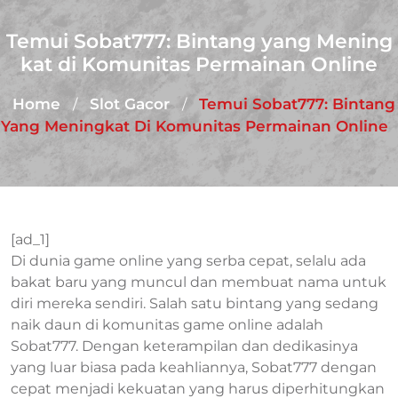
Temui Sobat777: Bintang yang Mening
kat di Komunitas Permainan Online
Home
Slot Gacor
Temui Sobat777: Bintang
/
/
Yang Meningkat Di Komunitas Permainan Online
[ad_1]
Di dunia game online yang serba cepat, selalu ada
bakat baru yang muncul dan membuat nama untuk
diri mereka sendiri. Salah satu bintang yang sedang
naik daun di komunitas game online adalah
Sobat777. Dengan keterampilan dan dedikasinya
yang luar biasa pada keahliannya, Sobat777 dengan
cepat menjadi kekuatan yang harus diperhitungkan