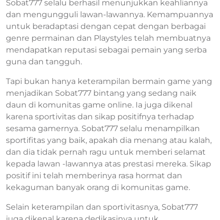
Sobat777 selalu berhasil menunjukkan keahliannya
dan mengungguli lawan-lawannya. Kemampuannya
untuk beradaptasi dengan cepat dengan berbagai
genre permainan dan Playstyles telah membuatnya
mendapatkan reputasi sebagai pemain yang serba
guna dan tangguh.
Tapi bukan hanya keterampilan bermain game yang
menjadikan Sobat777 bintang yang sedang naik
daun di komunitas game online. Ia juga dikenal
karena sportivitas dan sikap positifnya terhadap
sesama gamernya. Sobat777 selalu menampilkan
sportifitas yang baik, apakah dia menang atau kalah,
dan dia tidak pernah ragu untuk memberi selamat
kepada lawan -lawannya atas prestasi mereka. Sikap
positif ini telah memberinya rasa hormat dan
kekaguman banyak orang di komunitas game.
Selain keterampilan dan sportivitasnya, Sobat777
juga dikenal karena dedikasinya untuk