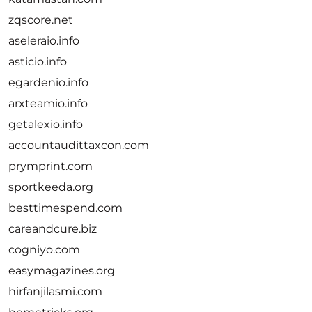
zqscore.net
aseleraio.info
asticio.info
egardenio.info
arxteamio.info
getalexio.info
accountaudittaxcon.com
prymprint.com
sportkeeda.org
besttimespend.com
careandcure.biz
cogniyo.com
easymagazines.org
hirfanjilasmi.com