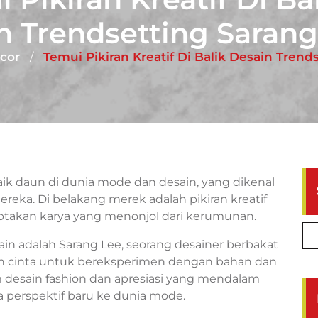
n Trendsetting Saran
acor
Temui Pikiran Kreatif Di Balik Desain Trend
/
ik daun di dunia mode dan desain, yang dikenal
ereka. Di belakang merek adalah pikiran kreatif
iptakan karya yang menonjol dari kerumunan.
 lain adalah Sarang Lee, seorang desainer berbakat
an cinta untuk bereksperimen dengan bahan dan
m desain fashion dan apresiasi yang mendalam
perspektif baru ke dunia mode.