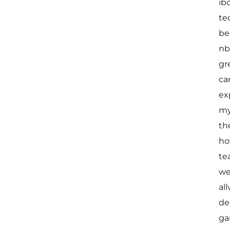
ib
te
be
nb
gr
ca
ex
my
th
ho
te
we
al
de
ga