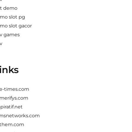
ot demo
mo slot pg
mo slot gacor
v games
v
inks
e-times.com
merifys.com
piratif.net
msnetworks.com
fthem.com