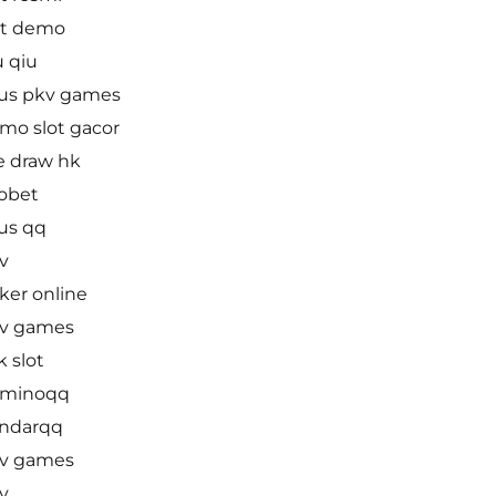
ot demo
u qiu
tus pkv games
mo slot gacor
ve draw hk
obet
tus qq
v
ker online
v games
k slot
minoqq
ndarqq
v games
v