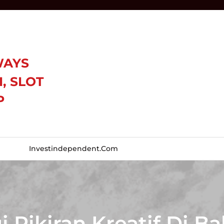
WAYS
, SLOT
P
Investindependent.com
 Pikiran Kreatif Di Ba