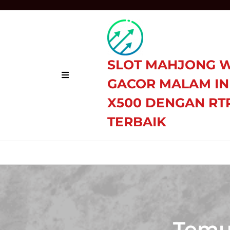
Skip
to
content
SLOT MAHJONG 
GACOR MALAM INI
X500 DENGAN RT
TERBAIK
Temui