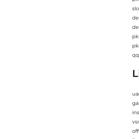
sl
de
de
pk
pk
qq
L
ua
ga
ins
vs
of