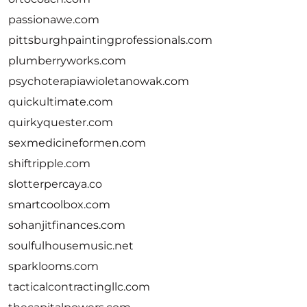
passionawe.com
pittsburghpaintingprofessionals.com
plumberryworks.com
psychoterapiawioletanowak.com
quickultimate.com
quirkyquester.com
sexmedicineformen.com
shiftripple.com
slotterpercaya.co
smartcoolbox.com
sohanjitfinances.com
soulfulhousemusic.net
sparklooms.com
tacticalcontractingllc.com