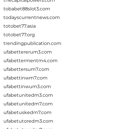
thecapitalpowers.com
tobabet88slot3.com
todayscurrentnews.com
totobet77.asia
totobet77.org
trendingpublication.com
ufabettererum3.com
ufabettermentm4.com
ufabettersum7.com
ufabettinwm7.com
ufabettinwum3.com
ufabetunitedm3.com
ufabetunitedm7.com
ufabetuskedm7.com
ufabetutoredm3.com