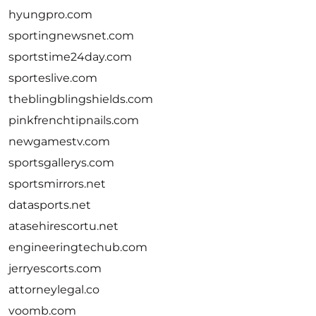
hyungpro.com
sportingnewsnet.com
sportstime24day.com
sporteslive.com
theblingblingshields.com
pinkfrenchtipnails.com
newgamestv.com
sportsgallerys.com
sportsmirrors.net
datasports.net
atasehirescortu.net
engineeringtechub.com
jerryescorts.com
attorneylegal.co
voomb.com