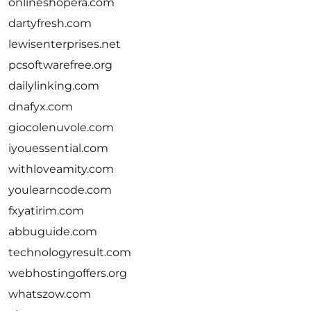
onlineshopera.com
dartyfresh.com
lewisenterprises.net
pcsoftwarefree.org
dailylinking.com
dnafyx.com
giocolenuvole.com
iyouessential.com
withloveamity.com
youlearncode.com
fxyatirim.com
abbuguide.com
technologyresult.com
webhostingoffers.org
whatszow.com