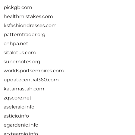
pickgb.com
healthmistakes.com
ksfashiondresses.com
patterntrader.org
cnhpa.net
sitalotus.com
supernotes.org
worldsportsempires.com
updatecentral360.com
katamastah.com
zqscore.net
aseleraio.info
asticio.info
egardenio.info
arxteamio.info