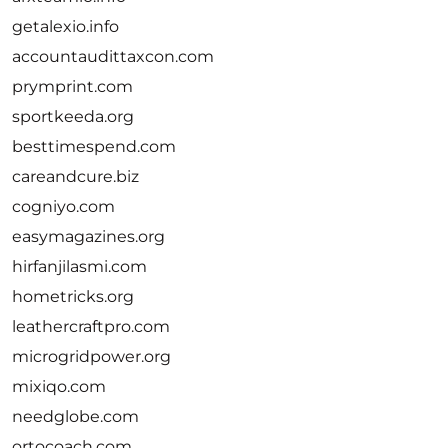
getalexio.info
accountaudittaxcon.com
prymprint.com
sportkeeda.org
besttimespend.com
careandcure.biz
cogniyo.com
easymagazines.org
hirfanjilasmi.com
hometricks.org
leathercraftpro.com
microgridpower.org
mixiqo.com
needglobe.com
ortocoach.com