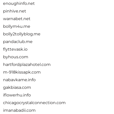
enoughinfo.net
pinhive.net
warnabet.net
bollym4u.me
bolly2tollyblog.me
pandaclub.me
flyttevask.io
byhous.com
hartfordplazahotel.com
m-918kissapk.com
nabavkame.info
gakbiasa.com
iflowerhu.info
chicagocrystalconnection.com
imanabadii.com