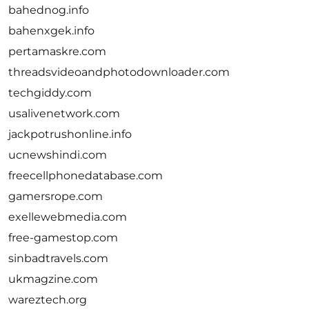
bahednog.info
bahenxgek.info
pertamaskre.com
threadsvideoandphotodownloader.com
techgiddy.com
usalivenetwork.com
jackpotrushonline.info
ucnewshindi.com
freecellphonedatabase.com
gamersrope.com
exellewebmedia.com
free-gamestop.com
sinbadtravels.com
ukmagzine.com
wareztech.org