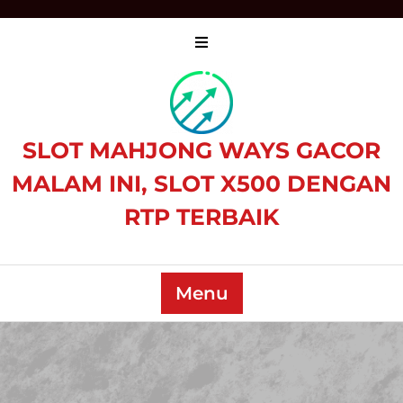
Skip
to
content
SLOT MAHJONG WAYS GACOR
MALAM INI, SLOT X500 DENGAN
RTP TERBAIK
Menu