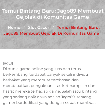
Temui Bintang Baru: Jago89 Membuat
Gejolak di Komunitas Game
Home
Slot Gacor
Temui Bintang Baru:
/
/
Jago89 Membuat Gejolak Di Komunitas Game
[ad_1]
Di dunia game online yang luas dan terus
berkembang, terdapat banyak sekali individu
berbakat yang membuat terobosan dan
mendapatkan pengakuan atas keterampilan dan
hasrat mereka terhadap game. Salah satu bintang
yang sedang naik daun adalah Jago89, seorang
gamer berdedikasi yang dengan cepat membuat