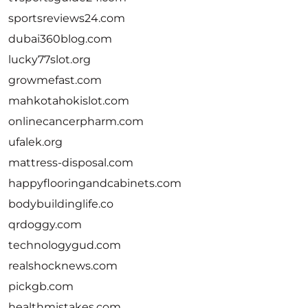
sportsreviews24.com
dubai360blog.com
lucky77slot.org
growmefast.com
mahkotahokislot.com
onlinecancerpharm.com
ufalek.org
mattress-disposal.com
happyflooringandcabinets.com
bodybuildinglife.co
qrdoggy.com
technologygud.com
realshocknews.com
pickgb.com
healthmistakes.com