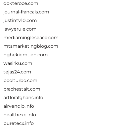
dokteroce.com
journal-francais.com
justintv10.com
lawyerule.com
mediamingleseaco.com
mtsmarketingblog.com
nghekiemtien.com
wasirku.com
tejas24.com
poolturbo.com
prachestait.com
artforafghans.info
airvendio.info
healthexe.info
puretecx.info