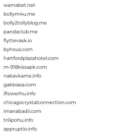
warnabet.net
bollym4u.me
bolly2tollyblog.me
pandaclub.me
flyttevask.io
byhous.com
hartfordplazahotel.com
m-918kissapk.com
nabavkame.info
gakbiasa.com
iflowerhu.info
chicagocrystalconnection.com
imanabadii.com
trilipohu.info
appruptio.info