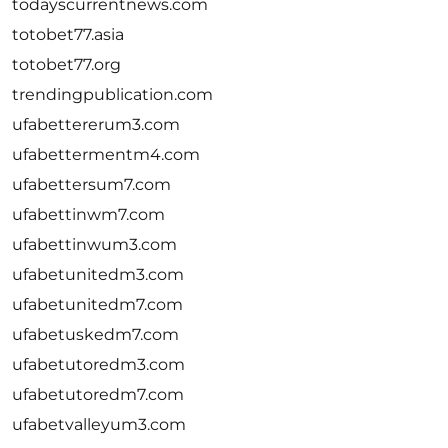
todayscurrentnews.com
totobet77.asia
totobet77.org
trendingpublication.com
ufabettererum3.com
ufabettermentm4.com
ufabettersum7.com
ufabettinwm7.com
ufabettinwum3.com
ufabetunitedm3.com
ufabetunitedm7.com
ufabetuskedm7.com
ufabetutoredm3.com
ufabetutoredm7.com
ufabetvalleyum3.com