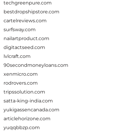
techgreenpure.com
bestdropshipstore.com
cartelreviews.com
surfsway.com
nailartproduct.com
digitactseed.com
lvlcraft.com
90secondmoneyloans.com
xenmicro.com
rodrovers.com
tripssolution.com
satta-king-india.com
yukigassencanada.com
articlehorizone.com
yuqqbbzp.com