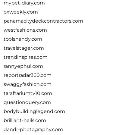
mypet-diary.com
oxweekly.com
panamacitydeckcontractors.com
westfashions.com
toolshandy.com
travelstager.com
trendinspires.com
rannyephul.com
reportradar360.com
swaggyfashion.com
taraftariumtv10.com
questionquery.com
bodybuildinglegend.com
brilliant-nails.com
dandr-photography.com