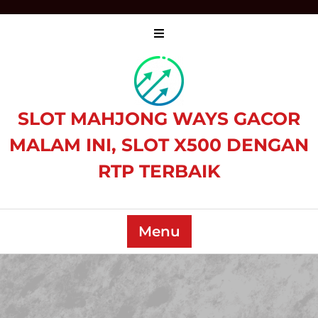
Skip
to
content
SLOT MAHJONG WAYS GACOR
MALAM INI, SLOT X500 DENGAN
RTP TERBAIK
Menu