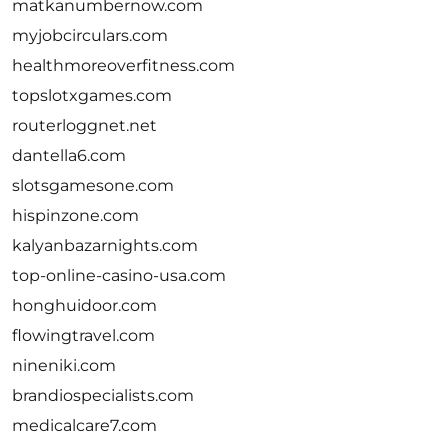
matkanumbernow.com
myjobcirculars.com
healthmoreoverfitness.com
topslotxgames.com
routerloggnet.net
dantella6.com
slotsgamesone.com
hispinzone.com
kalyanbazarnights.com
top-online-casino-usa.com
honghuidoor.com
flowingtravel.com
nineniki.com
brandiospecialists.com
medicalcare7.com