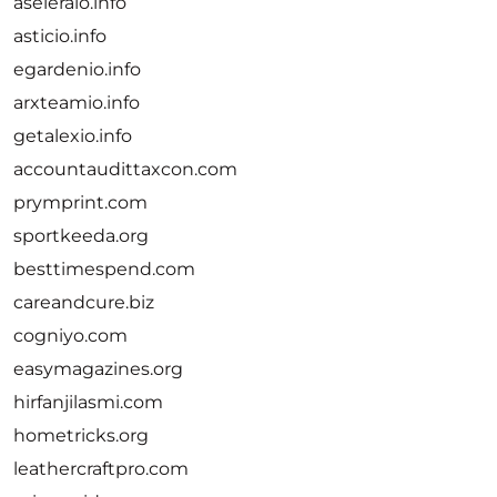
aseleraio.info
asticio.info
egardenio.info
arxteamio.info
getalexio.info
accountaudittaxcon.com
prymprint.com
sportkeeda.org
besttimespend.com
careandcure.biz
cogniyo.com
easymagazines.org
hirfanjilasmi.com
hometricks.org
leathercraftpro.com