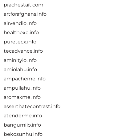
prachestait.com
artforafghans.info
airvendio.info
healthexe.info
puretecx.info
tecadvance.info
aminityio.info
amiolahu.info
ampacheme.info
ampullahu.info
aromaxme.info
asserthatecontrast.info
atenderme.info
bangumiio.info
bekosunhu.info