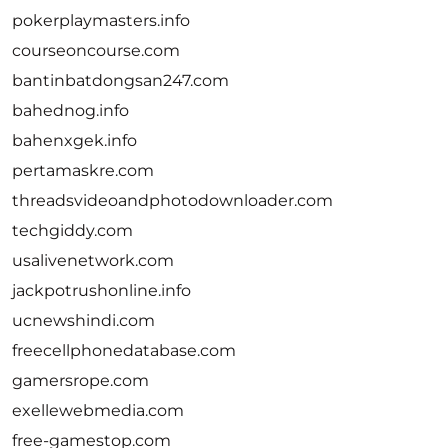
pokerplaymasters.info
courseoncourse.com
bantinbatdongsan247.com
bahednog.info
bahenxgek.info
pertamaskre.com
threadsvideoandphotodownloader.com
techgiddy.com
usalivenetwork.com
jackpotrushonline.info
ucnewshindi.com
freecellphonedatabase.com
gamersrope.com
exellewebmedia.com
free-gamestop.com