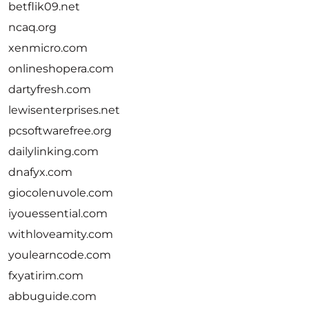
betflik09.net
ncaq.org
xenmicro.com
onlineshopera.com
dartyfresh.com
lewisenterprises.net
pcsoftwarefree.org
dailylinking.com
dnafyx.com
giocolenuvole.com
iyouessential.com
withloveamity.com
youlearncode.com
fxyatirim.com
abbuguide.com