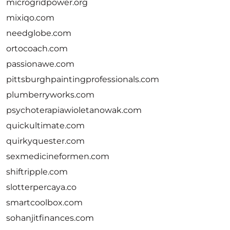
microgridpower.org
mixiqo.com
needglobe.com
ortocoach.com
passionawe.com
pittsburghpaintingprofessionals.com
plumberryworks.com
psychoterapiawioletanowak.com
quickultimate.com
quirkyquester.com
sexmedicineformen.com
shiftripple.com
slotterpercaya.co
smartcoolbox.com
sohanjitfinances.com