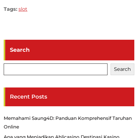
Tags:
slot
Search
Search
Recent Posts
Memahami Saung4D: Panduan Komprehensif Taruhan
Online
Apa yang Menjadikan Ahlicasino Destinasi Kasino