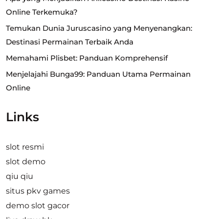
Online Terkemuka?
Temukan Dunia Juruscasino yang Menyenangkan:
Destinasi Permainan Terbaik Anda
Memahami Plisbet: Panduan Komprehensif
Menjelajahi Bunga99: Panduan Utama Permainan
Online
Links
slot resmi
slot demo
qiu qiu
situs pkv games
demo slot gacor