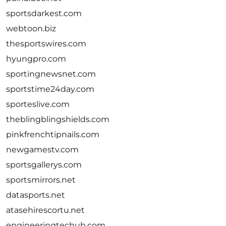
sportsdarkest.com
webtoon.biz
thesportswires.com
hyungpro.com
sportingnewsnet.com
sportstime24day.com
sporteslive.com
theblingblingshields.com
pinkfrenchtipnails.com
newgamestv.com
sportsgallerys.com
sportsmirrors.net
datasports.net
atasehirescortu.net
engineeringtechub.com