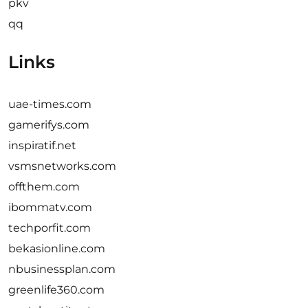
pkv
qq
Links
uae-times.com
gamerifys.com
inspiratif.net
vsmsnetworks.com
offthem.com
ibommatv.com
techporfit.com
bekasionline.com
nbusinessplan.com
greenlife360.com