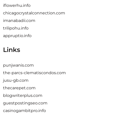
iflowerhu.info
chicagocrystalconnection.com
imanabadii.com
trilipohu.info
appruptio.info
Links
punjwanis.com
the-parcs-clematiscondos.com
jusu-gb.com
thecarepet.com
blogwriterplus.com
guestpostingseo.com
casinogambitpro.info