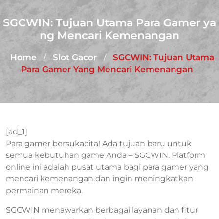
SGCWIN: Tujuan Utama Para Gamer ya
ng Mencari Kemenangan
Home
Slot Gacor
SGCWIN: Tujuan Utama
/
/
Para Gamer Yang Mencari Kemenangan
[ad_1]
Para gamer bersukacita! Ada tujuan baru untuk
semua kebutuhan game Anda – SGCWIN. Platform
online ini adalah pusat utama bagi para gamer yang
mencari kemenangan dan ingin meningkatkan
permainan mereka.
SGCWIN menawarkan berbagai layanan dan fitur