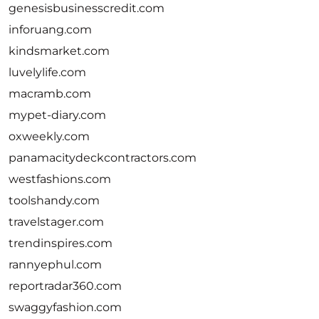
genesisbusinesscredit.com
inforuang.com
kindsmarket.com
luvelylife.com
macramb.com
mypet-diary.com
oxweekly.com
panamacitydeckcontractors.com
westfashions.com
toolshandy.com
travelstager.com
trendinspires.com
rannyephul.com
reportradar360.com
swaggyfashion.com