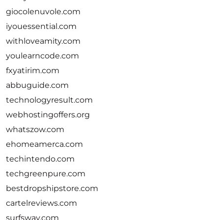
giocolenuvole.com
iyouessential.com
withloveamity.com
youlearncode.com
fxyatirim.com
abbuguide.com
technologyresult.com
webhostingoffers.org
whatszow.com
ehomeamerca.com
techintendo.com
techgreenpure.com
bestdropshipstore.com
cartelreviews.com
surfsway.com