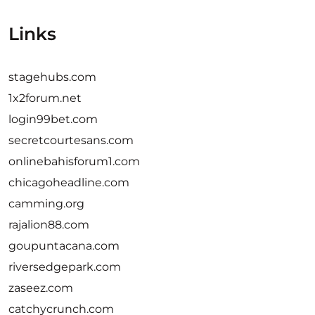
Links
stagehubs.com
1x2forum.net
login99bet.com
secretcourtesans.com
onlinebahisforum1.com
chicagoheadline.com
camming.org
rajalion88.com
goupuntacana.com
riversedgepark.com
zaseez.com
catchycrunch.com