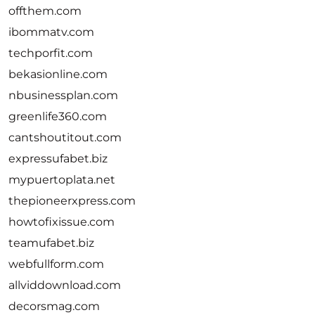
offthem.com
ibommatv.com
techporfit.com
bekasionline.com
nbusinessplan.com
greenlife360.com
cantshoutitout.com
expressufabet.biz
mypuertoplata.net
thepioneerxpress.com
howtofixissue.com
teamufabet.biz
webfullform.com
allviddownload.com
decorsmag.com