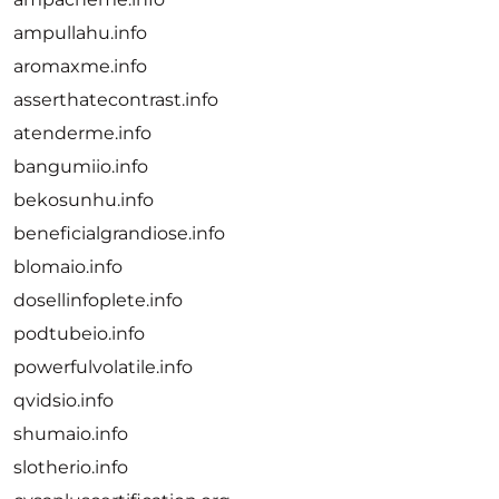
ampullahu.info
aromaxme.info
asserthatecontrast.info
atenderme.info
bangumiio.info
bekosunhu.info
beneficialgrandiose.info
blomaio.info
dosellinfoplete.info
podtubeio.info
powerfulvolatile.info
qvidsio.info
shumaio.info
slotherio.info