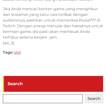
Jika Anda mencari konten game yang menghibur
dan streamer yang tahu cara terlibat dengan
audiensnya, pastikan untuk memeriksa Rusia777 di
Twitch. Dengan energi menular dan hasratnya untuk
bermain game, dia pasti akan membuat Anda
terhibur selama berjam -jam.
[ad_2]
Tags:
slot
Search
Search