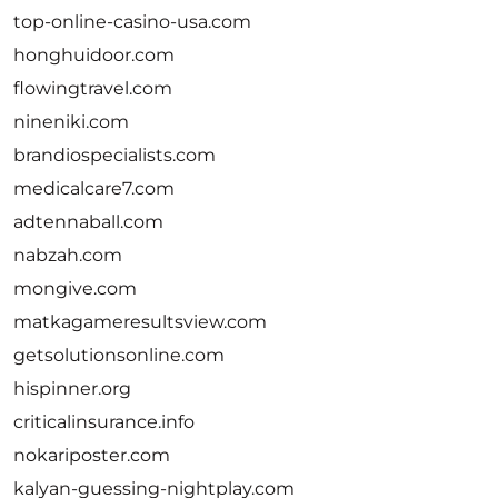
top-online-casino-usa.com
honghuidoor.com
flowingtravel.com
nineniki.com
brandiospecialists.com
medicalcare7.com
adtennaball.com
nabzah.com
mongive.com
matkagameresultsview.com
getsolutionsonline.com
hispinner.org
criticalinsurance.info
nokariposter.com
kalyan-guessing-nightplay.com