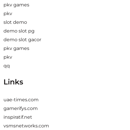
pkv games
pkv
slot demo
demo slot pg
demo slot gacor
pkv games
pkv
qq
Links
uae-times.com
gamerifys.com
inspiratif.net
vsmsnetworks.com