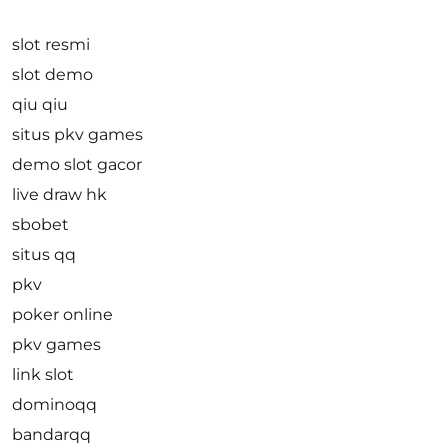
slot resmi
slot demo
qiu qiu
situs pkv games
demo slot gacor
live draw hk
sbobet
situs qq
pkv
poker online
pkv games
link slot
dominoqq
bandarqq