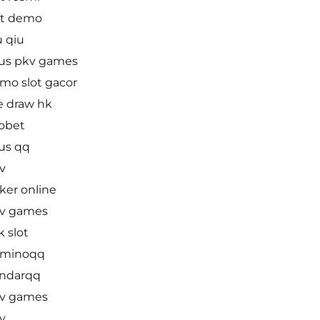
ot demo
u qiu
tus pkv games
mo slot gacor
ve draw hk
obet
tus qq
v
ker online
v games
k slot
minoqq
ndarqq
v games
v