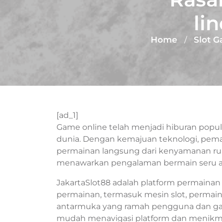
li
Home
Slot G
/
[ad_1]
Game online telah menjadi hiburan populer
dunia. Dengan kemajuan teknologi, pem
permainan langsung dari kenyamanan rum
menawarkan pengalaman bermain seru ad
JakartaSlot88 adalah platform permain
permainan, termasuk mesin slot, permain
antarmuka yang ramah pengguna dan ga
mudah menavigasi platform dan menikm