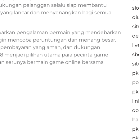
ukungan pelanggan selalu siap membantu
sl
yang lancar dan menyenangkan bagi semua
qi
si
nawarkan pengalaman bermain yang mendebarkan
de
ngin mencoba peruntungan dan menang besar.
li
i pembayaran yang aman, dan dukungan
sb
88 menjadi pilihan utama para pecinta game
n serunya bermain game online bersama
si
pk
po
pk
lin
do
ba
pk
pk