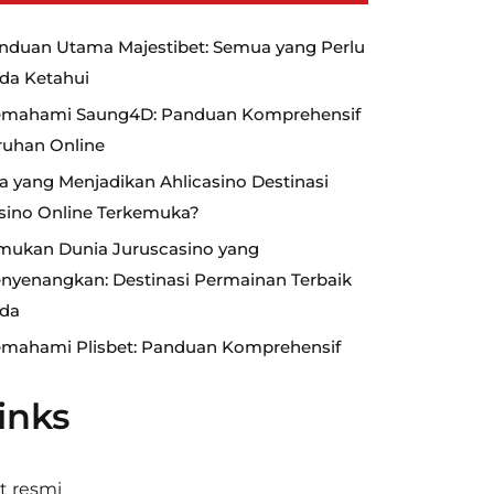
nduan Utama Majestibet: Semua yang Perlu
da Ketahui
mahami Saung4D: Panduan Komprehensif
ruhan Online
a yang Menjadikan Ahlicasino Destinasi
sino Online Terkemuka?
mukan Dunia Juruscasino yang
nyenangkan: Destinasi Permainan Terbaik
da
mahami Plisbet: Panduan Komprehensif
inks
ot resmi