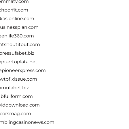
ommatv.com
chporfit.com
kasionline.com
usinessplan.com
eenlife360.com
ntshoutitout.com
pressufabet.biz
puertoplata.net
epioneerxpress.com
wtofixissue.com
amufabet.biz
bfullform.com
lviddownload.com
corsmag.com
mblingcasinonews.com