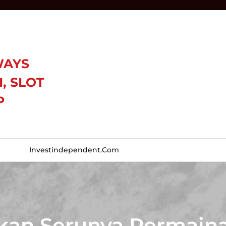
WAYS
, SLOT
P
Investindependent.com
kan Serunya Permain