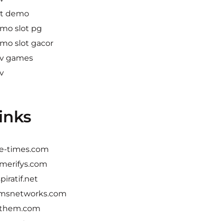
ot demo
mo slot pg
mo slot gacor
v games
v
inks
e-times.com
merifys.com
piratif.net
msnetworks.com
fthem.com