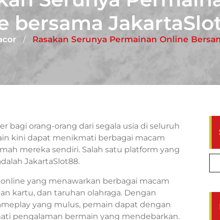
ne bersama JakartaSlo
acor
Rasakan Serunya Permainan Online Bersam
/
 bagi orang-orang dari segala usia di seluruh
ain kini dapat menikmati berbagai macam
ah mereka sendiri. Salah satu platform yang
alah JakartaSlot88.
an online yang menawarkan berbagai macam
an kartu, dan taruhan olahraga. Dengan
meplay yang mulus, pemain dapat dengan
ati pengalaman bermain yang mendebarkan.