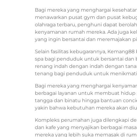
Bagi mereka yang menghargai kesehata
menawarkan pusat gym dan pusat kebuga
olahraga terbaru, penghuni dapat berola
kenyamanan rumah mereka. Ada juga kela
yang ingin bersantai dan meremajakan pi
Selain fasilitas kebugarannya, Kemang8
spa bagi penduduk untuk bersantai dan b
renang indah dengan indah dengan tana
tenang bagi penduduk untuk menikmati b
Bagi mereka yang menghargai kenyama
berbagai layanan untuk membuat hidup se
tangga dan binatu hingga bantuan conc
yakin bahwa kebutuhan mereka akan diur
Kompleks perumahan juga dilengkapi den
dan kafe yang menyajikan berbagai mas
mereka yang lebih suka memasak di ruma