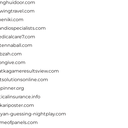
nghuidoor.com
owingtravel.com
neniki.com
andiospecialists.com
dicalcare7.com
tennaball.com
bzah.com
ngive.com
tkagameresultsview.com
tsolutionsonline.com
spinner.org
iticalinsurance.info
kariposter.com
lyan-guessing-nightplay.com
meofpanels.com