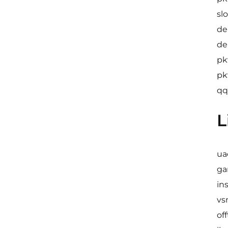
sl
de
de
pk
pk
qq
L
ua
ga
ins
vs
of