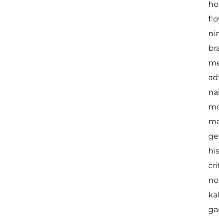
ho
fl
ni
br
me
ad
na
mo
ma
ge
hi
cr
no
ka
ga