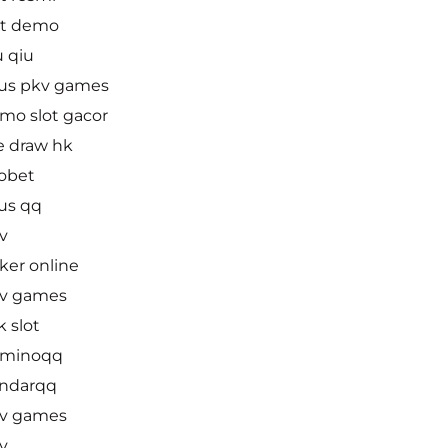
ot demo
u qiu
tus pkv games
mo slot gacor
ve draw hk
obet
tus qq
v
ker online
v games
k slot
minoqq
ndarqq
v games
v