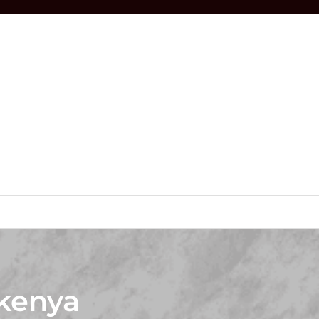
kenya