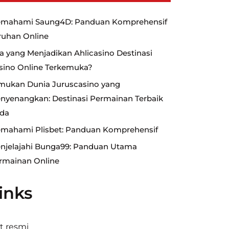
mahami Saung4D: Panduan Komprehensif
ruhan Online
a yang Menjadikan Ahlicasino Destinasi
sino Online Terkemuka?
mukan Dunia Juruscasino yang
nyenangkan: Destinasi Permainan Terbaik
da
mahami Plisbet: Panduan Komprehensif
njelajahi Bunga99: Panduan Utama
rmainan Online
inks
ot resmi