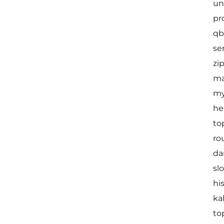
un
pr
qb
se
zi
ma
my
he
to
ro
da
sl
hi
ka
to