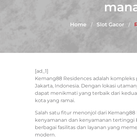
mana
Home
Slot Gacor
/
/
[ad_1]
Kemang88 Residences adalah kompleks 
Jakarta, Indonesia. Dengan lokasi utama
dapat menikmati yang terbaik dari kedua
kota yang ramai.
Salah satu fitur menonjol dari Kemang8
kenyamanan dan kenyamanan tertinggi 
berbagai fasilitas dan layanan yang me
modern.