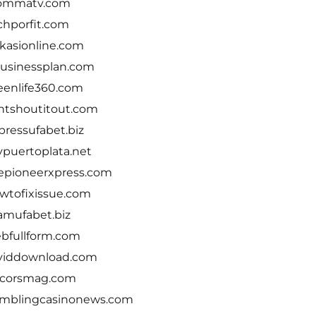
ommatv.com
chporfit.com
kasionline.com
usinessplan.com
eenlife360.com
ntshoutitout.com
pressufabet.biz
puertoplata.net
epioneerxpress.com
wtofixissue.com
amufabet.biz
bfullform.com
lviddownload.com
corsmag.com
mblingcasinonews.com