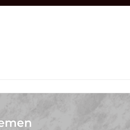
kemen