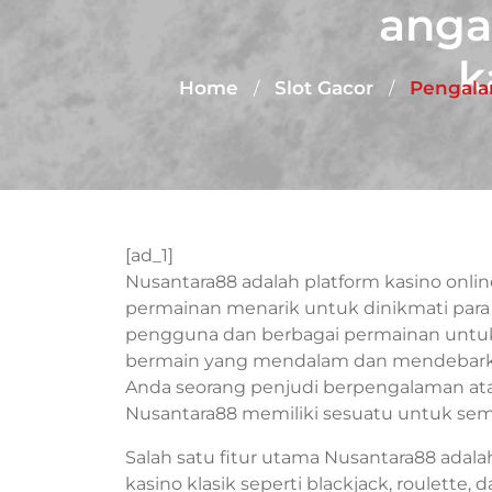
anga
k
Home
Slot Gacor
Pengala
/
/
[ad_1]
Nusantara88 adalah platform kasino onl
permainan menarik untuk dinikmati par
pengguna dan berbagai permainan untuk
bermain yang mendalam dan mendebarka
Anda seorang penjudi berpengalaman at
Nusantara88 memiliki sesuatu untuk sem
Salah satu fitur utama Nusantara88 adala
kasino klasik seperti blackjack, roulette,