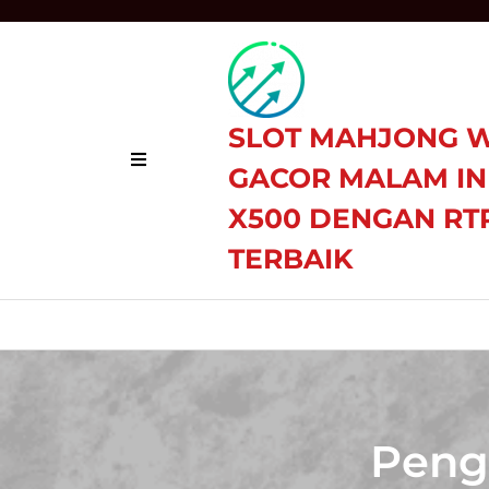
Skip
to
content
SLOT MAHJONG 
GACOR MALAM INI
X500 DENGAN RT
TERBAIK
Peng