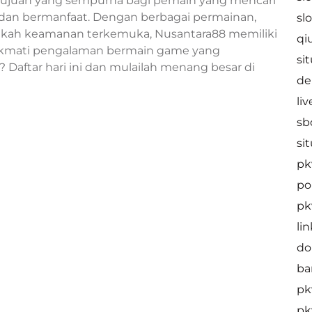
 tujuan yang sempurna bagi pemain yang mencari
dan bermanfaat. Dengan berbagai permainan,
sl
ngkah keamanan terkemuka, Nusantara88 memiliki
qi
kmati pengalaman bermain game yang
si
ftar hari ini dan mulailah menang besar di
de
li
sb
si
pk
po
pk
lin
do
ba
pk
pk