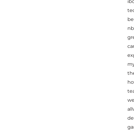
ib
te
be
nb
gr
ca
ex
my
th
ho
te
we
al
de
ga