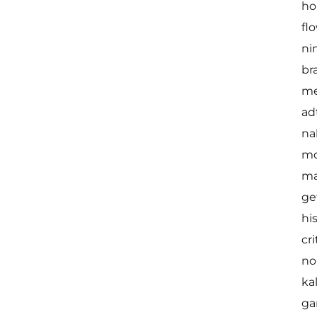
ho
fl
ni
br
me
ad
na
mo
ma
ge
hi
cr
no
ka
ga