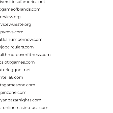
iversitiesofamerica.net
ogameofbrands.com
review.org
rvicewueste.org
ppyrevs.com
tkanumbernow.com
jobcirculars.com
althmoreoverfitness.com
pslotxgames.com
uterloggnet.net
ntella6.com
otsgamesone.com
spinzone.com
lyanbazarnights.com
p-online-casino-usa.com