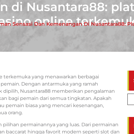
n di Nusantara88: pla
asino online terkemu
man Sensasi Dan Kemenangan Di Nusantara88: Pla
ine terkemuka yang menawarkan berbagai
a pemain. Dengan antarmuka yang ramah
 dipilih, Nusantara88 memberikan pengalaman
n bagi pemain dari semua tingkatan. Apakah
au pemain biasa yang mencari kesenangan,
ua orang.
h pilihan permainannya yang luas. Dari permainan
 dan baccarat hingga favorit modern seperti slot dan