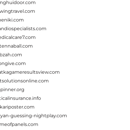
nghuidoor.com
owingtravel.com
neniki.com
andiospecialists.com
dicalcare7.com
tennaball.com
bzah.com
ngive.com
tkagameresultsview.com
tsolutionsonline.com
spinner.org
iticalinsurance.info
kariposter.com
lyan-guessing-nightplay.com
meofpanels.com