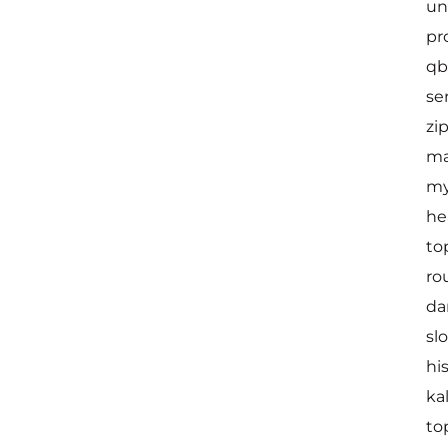
un
pr
qb
se
zi
ma
my
he
to
ro
da
sl
hi
ka
to