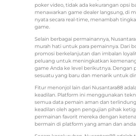
poker video, tidak ada kekurangan opsi ba
menawarkan game dealer langsung, di ma
nyata secara real-time, menambah tingk
game.
Selain berbagai permainannya, Nusanta
murah hati untuk para pemainnya. Dari 
promosi berkelanjutan dan imbalan loyal
peluang untuk meningkatkan kemenan
game Anda ke level berikutnya. Dengan p
sesuatu yang baru dan menarik untuk din
Fitur menonjol lain dari Nusantara88 a
keadilan. Platform ini menggunakan tek
semua data pemain aman dan terlindungi
keadilan oleh agen pengujian pihak ketig
permainan favorit mereka dengan keten
bermain di platform yang aman dan andal