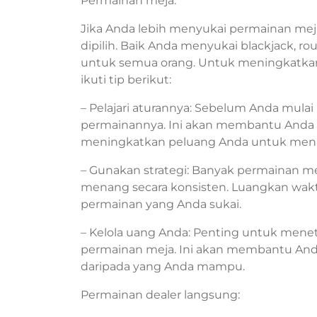
Permainan meja:
Jika Anda lebih menyukai permainan mej
dipilih. Baik Anda menyukai blackjack, rou
untuk semua orang. Untuk meningkatka
ikuti tip berikut:
– Pelajari aturannya: Sebelum Anda mul
permainannya. Ini akan membantu Anda
meningkatkan peluang Anda untuk men
– Gunakan strategi: Banyak permainan m
menang secara konsisten. Luangkan wakt
permainan yang Anda sukai.
– Kelola uang Anda: Penting untuk mene
permainan meja. Ini akan membantu And
daripada yang Anda mampu.
Permainan dealer langsung: