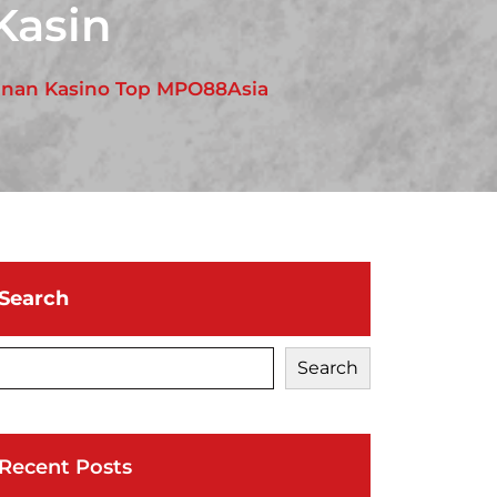
Kasin
nan Kasino Top MPO88Asia
Search
Search
Recent Posts