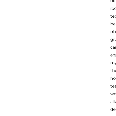
of
ib
te
be
nb
gr
ca
ex
my
th
ho
te
we
al
de