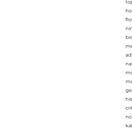
to
ho
fl
ni
br
me
ad
na
mo
ma
ge
hi
cr
no
ka