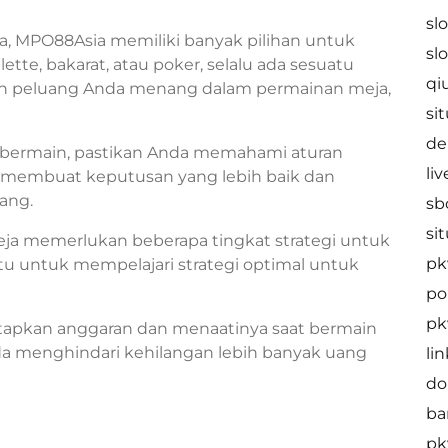
sl
a, MPO88Asia memiliki banyak pilihan untuk
sl
lette, bakarat, atau poker, selalu ada sesuatu
qi
n peluang Anda menang dalam permainan meja,
si
de
ai bermain, pastikan Anda memahami aturan
li
 membuat keputusan yang lebih baik dan
ang.
sb
si
eja memerlukan beberapa tingkat strategi untuk
pk
u untuk mempelajari strategi optimal untuk
po
pk
tapkan anggaran dan menaatinya saat bermain
a menghindari kehilangan lebih banyak uang
lin
do
ba
pk