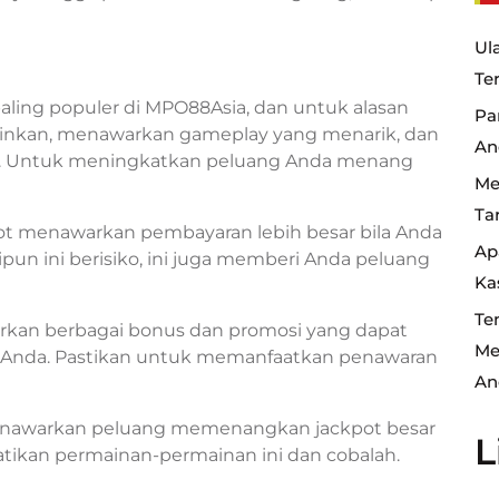
Ul
Te
paling populer di MPO88Asia, dan untuk alasan
Pa
inkan, menawarkan gameplay yang menarik, dan
An
ar. Untuk meningkatkan peluang Anda menang
Me
Ta
ot menawarkan pembayaran lebih besar bila Anda
Ap
un ini berisiko, ini juga memberi Anda peluang
Ka
Te
kan berbagai bonus dan promosi yang dapat
Me
nda. Pastikan untuk memanfaatkan penawaran
An
f menawarkan peluang memenangkan jackpot besar
L
ikan permainan-permainan ini dan cobalah.