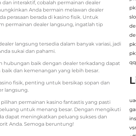
an interaktif, cobalah permainan dealer
pk
mungkinkan Anda bermain melawan dealer
sl
 perasaan berada di kasino fisik. Untuk
ermainan dealer langsung, ingatlah tip
de
de
ealer langsung tersedia dalam banyak variasi, jadi
pk
Anda sukai dan pahami.
pk
qq
un hubungan baik dengan dealer terkadang dapat
 baik dan kemenangan yang lebih besar.
L
kasino fisik, penting untuk bersikap sopan dan
r langsung.
ua
lihan permainan kasino fantastis yang pasti
eluang untuk menang besar. Dengan mengikuti
ga
Anda dapat meningkatkan peluang sukses dan
ins
rit Anda. Semoga beruntung!
vs