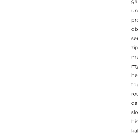
ga
un
pr
qb
se
zi
ma
my
he
to
ro
da
sl
hi
ka