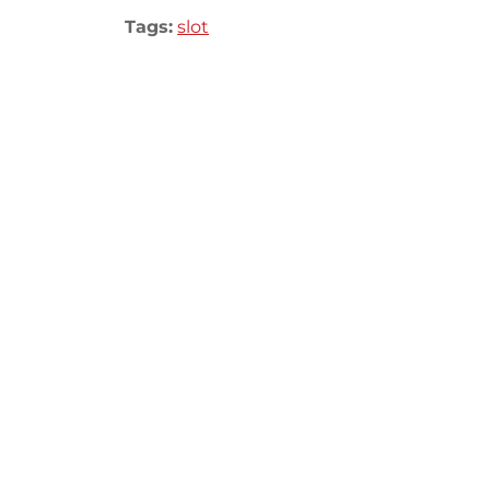
Tags:
slot