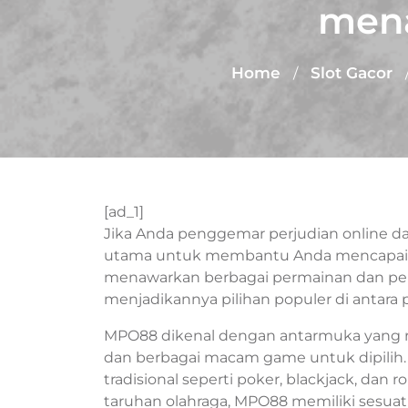
mena
Home
Slot Gacor
/
[ad_1]
Jika Anda penggemar perjudian online 
utama untuk membantu Anda mencapai tuj
menawarkan berbagai permainan dan pe
menjadikannya pilihan populer di antara 
MPO88 dikenal dengan antarmuka yang 
dan berbagai macam game untuk dipilih.
tradisional seperti poker, blackjack, dan r
taruhan olahraga, MPO88 memiliki sesua