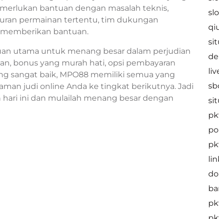
merlukan bantuan dengan masalah teknis,
sl
ran permainan tertentu, tim dukungan
qi
k memberikan bantuan.
si
uan utama untuk menang besar dalam perjudian
de
n, bonus yang murah hati, opsi pembayaran
li
g sangat baik, MPO88 memiliki semua yang
sb
n judi online Anda ke tingkat berikutnya. Jadi
ari ini dan mulailah menang besar dengan
si
pk
po
pk
lin
do
ba
pk
pk