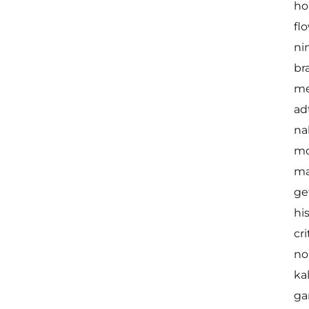
ho
fl
ni
br
me
ad
na
mo
ma
ge
hi
cr
no
ka
ga