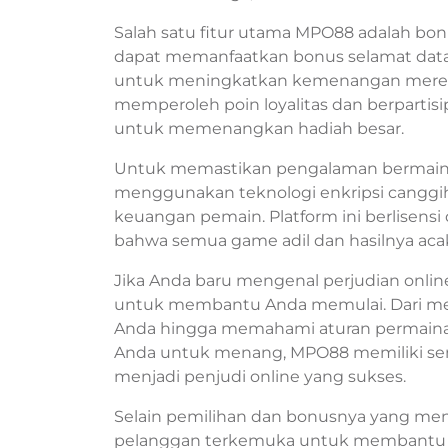
Salah satu fitur utama MPO88 adalah bo
dapat memanfaatkan bonus selamat datan
untuk meningkatkan kemenangan mereka s
memperoleh poin loyalitas dan berpartis
untuk memenangkan hadiah besar.
Untuk memastikan pengalaman bermain 
menggunakan teknologi enkripsi canggih
keuangan pemain. Platform ini berlisensi
bahwa semua game adil dan hasilnya aca
Jika Anda baru mengenal perjudian onl
untuk membantu Anda memulai. Dari m
Anda hingga memahami aturan permain
Anda untuk menang, MPO88 memiliki se
menjadi penjudi online yang sukses.
Selain pemilihan dan bonusnya yang m
pelanggan terkemuka untuk membantu 