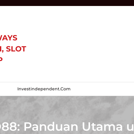
WAYS
, SLOT
P
Investindependent.com
88: Panduan Utama u