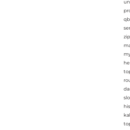
un
pr
qb
se
zi
ma
my
he
to
ro
da
sl
hi
ka
to