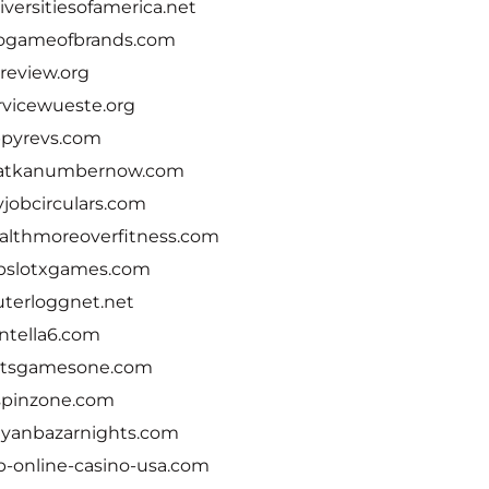
iversitiesofamerica.net
ogameofbrands.com
review.org
rvicewueste.org
ppyrevs.com
tkanumbernow.com
jobcirculars.com
althmoreoverfitness.com
pslotxgames.com
uterloggnet.net
ntella6.com
otsgamesone.com
spinzone.com
lyanbazarnights.com
p-online-casino-usa.com