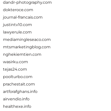
dandr-photography.com
dokteroce.com
journal-francais.com
justintv10.com
lawyerule.com
mediamingleseaco.com
mtsmarketingblog.com
nghekiemtien.com
wasirku.com
tejas24.com
poolturbo.com
prachestait.com
artforafghans.info
airvendio.info
healthexe.info