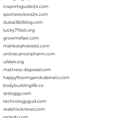
tvsportsguide24.com
sportsreviews24.com
dubai360blog.com
lucky77slot.org
growmefast.com
mahkotahokislot.com
onlinecancerpharm.com
ufalek.org
mattress-disposal.com
happyflooringandcabinets.com
bodybuildinglife.co
qrdoggy.com
technologygud.com
realshocknews.com
pickgb.com