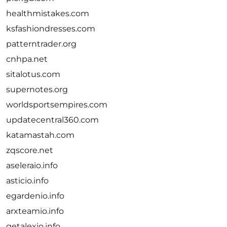
healthmistakes.com
ksfashiondresses.com
patterntrader.org
cnhpa.net
sitalotus.com
supernotes.org
worldsportsempires.com
updatecentral360.com
katamastah.com
zqscore.net
aseleraio.info
asticio.info
egardenio.info
arxteamio.info
getalexio.info