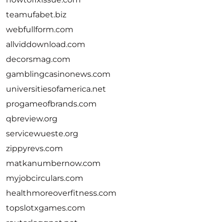
teamufabet.biz
webfullform.com
allviddownload.com
decorsmag.com
gamblingcasinonews.com
universitiesofamerica.net
progameofbrands.com
qbreview.org
servicewueste.org
zippyrevs.com
matkanumbernow.com
myjobcirculars.com
healthmoreoverfitness.com
topslotxgames.com