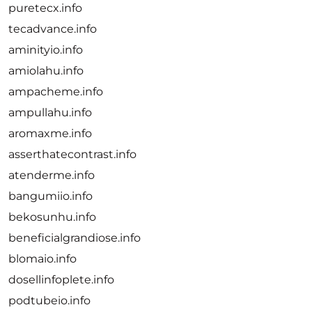
puretecx.info
tecadvance.info
aminityio.info
amiolahu.info
ampacheme.info
ampullahu.info
aromaxme.info
asserthatecontrast.info
atenderme.info
bangumiio.info
bekosunhu.info
beneficialgrandiose.info
blomaio.info
dosellinfoplete.info
podtubeio.info