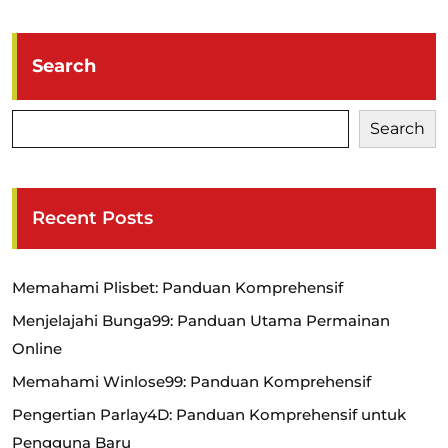
Search
Search
Recent Posts
Memahami Plisbet: Panduan Komprehensif
Menjelajahi Bunga99: Panduan Utama Permainan
Online
Memahami Winlose99: Panduan Komprehensif
Pengertian Parlay4D: Panduan Komprehensif untuk
Pengguna Baru