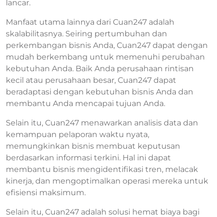
lancar.
Manfaat utama lainnya dari Cuan247 adalah
skalabilitasnya. Seiring pertumbuhan dan
perkembangan bisnis Anda, Cuan247 dapat dengan
mudah berkembang untuk memenuhi perubahan
kebutuhan Anda. Baik Anda perusahaan rintisan
kecil atau perusahaan besar, Cuan247 dapat
beradaptasi dengan kebutuhan bisnis Anda dan
membantu Anda mencapai tujuan Anda.
Selain itu, Cuan247 menawarkan analisis data dan
kemampuan pelaporan waktu nyata,
memungkinkan bisnis membuat keputusan
berdasarkan informasi terkini. Hal ini dapat
membantu bisnis mengidentifikasi tren, melacak
kinerja, dan mengoptimalkan operasi mereka untuk
efisiensi maksimum.
Selain itu, Cuan247 adalah solusi hemat biaya bagi