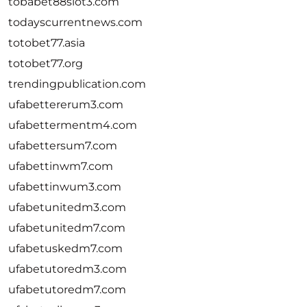
tobabet88slot3.com
todayscurrentnews.com
totobet77.asia
totobet77.org
trendingpublication.com
ufabettererum3.com
ufabettermentm4.com
ufabettersum7.com
ufabettinwm7.com
ufabettinwum3.com
ufabetunitedm3.com
ufabetunitedm7.com
ufabetuskedm7.com
ufabetutoredm3.com
ufabetutoredm7.com