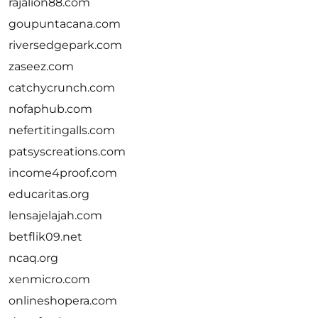
rajalion88.com
goupuntacana.com
riversedgepark.com
zaseez.com
catchycrunch.com
nofaphub.com
nefertitingalls.com
patsyscreations.com
income4proof.com
educaritas.org
lensajelajah.com
betflik09.net
ncaq.org
xenmicro.com
onlineshopera.com