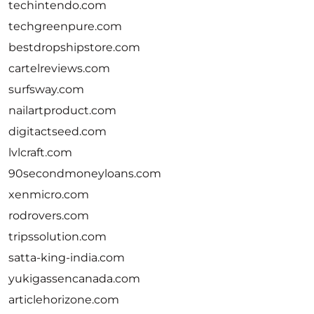
techintendo.com
techgreenpure.com
bestdropshipstore.com
cartelreviews.com
surfsway.com
nailartproduct.com
digitactseed.com
lvlcraft.com
90secondmoneyloans.com
xenmicro.com
rodrovers.com
tripssolution.com
satta-king-india.com
yukigassencanada.com
articlehorizone.com