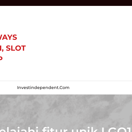
WAYS
, SLOT
P
Investindependent.com
lajahi fitur unik LGO1