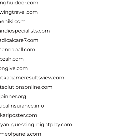
nghuidoor.com
owingtravel.com
neniki.com
andiospecialists.com
dicalcare7.com
tennaball.com
bzah.com
ngive.com
tkagameresultsview.com
tsolutionsonline.com
spinner.org
iticalinsurance.info
kariposter.com
lyan-guessing-nightplay.com
meofpanels.com