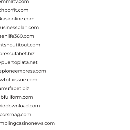
ommatv.com
chporfit.com
kasionline.com
usinessplan.com
eenlife360.com
ntshoutitout.com
pressufabet.biz
puertoplata.net
epioneerxpress.com
wtofixissue.com
amufabet.biz
bfullform.com
lviddownload.com
corsmag.com
mblingcasinonews.com