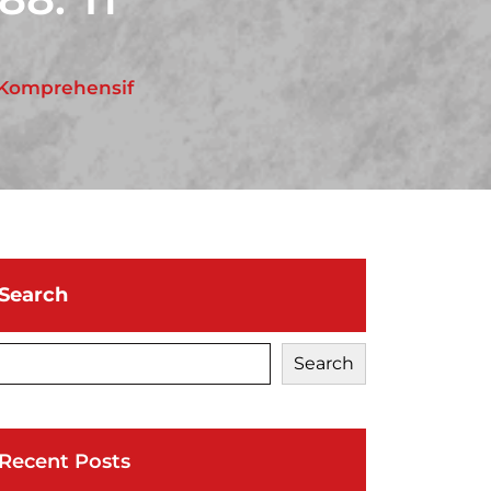
n Komprehensif
Search
Search
Recent Posts