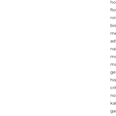
ho
fl
ni
br
me
ad
na
mo
ma
ge
hi
cr
no
ka
ga