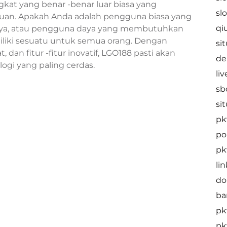
gkat yang benar -benar luar biasa yang
sl
an. Apakah Anda adalah pengguna biasa yang
qi
gaya, atau pengguna daya yang membutuhkan
iliki sesuatu untuk semua orang. Dengan
si
 dan fitur -fitur inovatif, LGO188 pasti akan
de
i yang paling cerdas.
li
sb
si
pk
po
pk
lin
do
ba
pk
pk