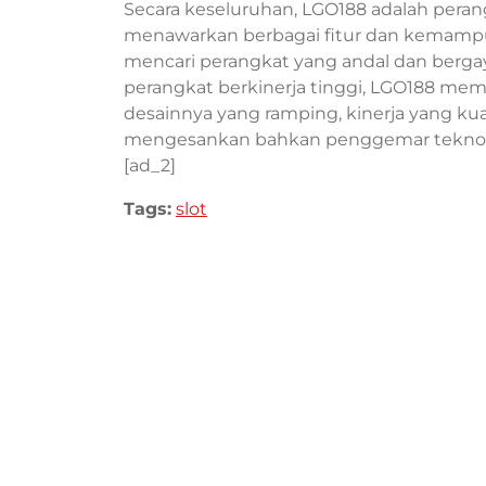
Secara keseluruhan, LGO188 adalah peran
menawarkan berbagai fitur dan kemampu
mencari perangkat yang andal dan ber
perangkat berkinerja tinggi, LGO188 mem
desainnya yang ramping, kinerja yang kuat,
mengesankan bahkan penggemar teknolog
[ad_2]
Tags:
slot