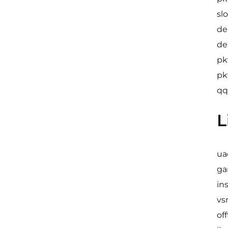
sl
de
de
pk
pk
qq
L
ua
ga
ins
vs
of