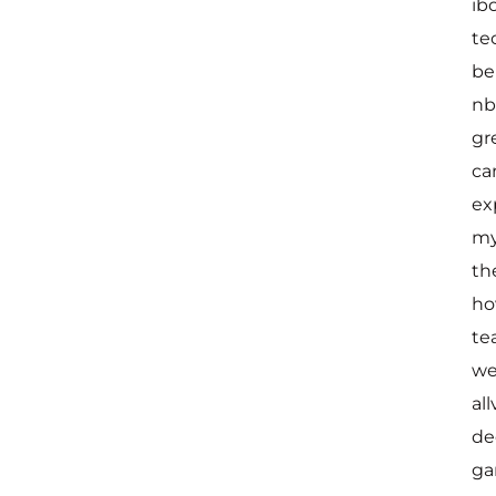
ib
te
be
nb
gr
ca
ex
my
th
ho
te
we
al
de
ga