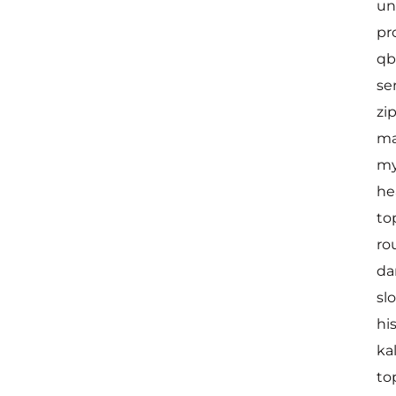
un
pr
qb
se
zi
ma
my
he
to
ro
da
sl
hi
ka
to