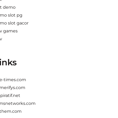
ot demo
mo slot pg
mo slot gacor
v games
v
inks
e-times.com
merifys.com
piratif.net
msnetworks.com
fthem.com