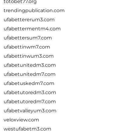
totobet77.org
trendingpublication.com
ufabettererum3.com
ufabettermentm4.com
ufabettersum7.com
ufabettinwm7.com
ufabettinwum3.com
ufabetunitedm3.com
ufabetunitedm7.com
ufabetuskedm7.com
ufabetutoredm3.com
ufabetutoredm7.com
ufabetvalleyum3.com
veloxview.com
westufabetm3.com