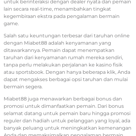
untuk berinteraksi dengan dealer nyata dan pemain
lain secara real-time, menambahkan tingkat
kegembiraan ekstra pada pengalaman bermain
game.
Salah satu keuntungan terbesar dari taruhan online
dengan Miabet88 adalah kenyamanan yang
ditawarkannya. Pemain dapat menempatkan
taruhan dari kenyamanan rumah mereka sendiri,
tanpa perlu melakukan perjalanan ke kasino fisik
atau sportsbook. Dengan hanya beberapa klik, Anda
dapat mengakses berbagai opsi taruhan dan mulai
bermain segera.
Miabet88 juga menawarkan berbagai bonus dan
promosi untuk dimanfaatkan pemain. Dari bonus
selamat datang untuk pemain baru hingga promosi
reguler dan hadiah untuk pelanggan yang loyal, ada
banyak peluang untuk meningkatkan kemenangan
Anda dan memaksimalkan pengalaman bermain