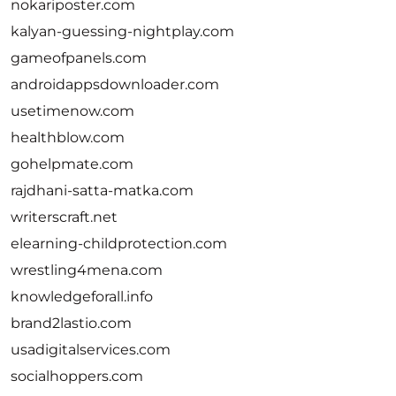
nokariposter.com
kalyan-guessing-nightplay.com
gameofpanels.com
androidappsdownloader.com
usetimenow.com
healthblow.com
gohelpmate.com
rajdhani-satta-matka.com
writerscraft.net
elearning-childprotection.com
wrestling4mena.com
knowledgeforall.info
brand2lastio.com
usadigitalservices.com
socialhoppers.com