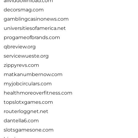
allviddownload.com
decorsmag.com
gamblingcasinonews.com
universitiesofamerica.net
progameofbrands.com
qbreview.org
servicewueste.org
zippyrevs.com
matkanumbernow.com
myjobcirculars.com
healthmoreoverfitness.com
topslotxgames.com
routerloggnet.net
dantella6.com
slotsgamesone.com