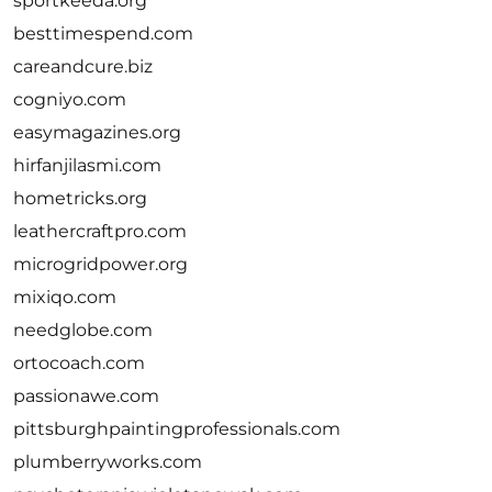
sportkeeda.org
besttimespend.com
careandcure.biz
cogniyo.com
easymagazines.org
hirfanjilasmi.com
hometricks.org
leathercraftpro.com
microgridpower.org
mixiqo.com
needglobe.com
ortocoach.com
passionawe.com
pittsburghpaintingprofessionals.com
plumberryworks.com