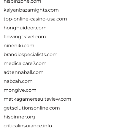
hispinzone.com
kalyanbazarnights.com
top-online-casino-usa.com
honghuidoor.com
flowingtravel.com
nineniki.com
brandiospecialists.com
medicalcare7.com
adtennaball.com
nabzah.com
mongive.com
matkagameresultsview.com
getsolutionsonline.com
hispinner.org
criticalinsurance.info