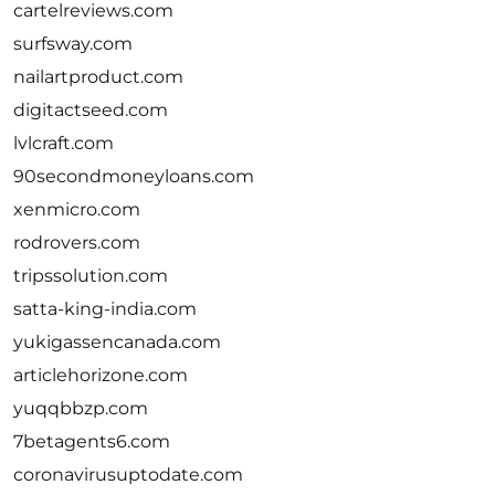
cartelreviews.com
surfsway.com
nailartproduct.com
digitactseed.com
lvlcraft.com
90secondmoneyloans.com
xenmicro.com
rodrovers.com
tripssolution.com
satta-king-india.com
yukigassencanada.com
articlehorizone.com
yuqqbbzp.com
7betagents6.com
coronavirusuptodate.com