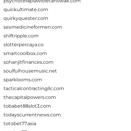
psychoterapiawioletanowak.com
quickultimate.com
quirkyquester.com
sexmedicineformen.com
shiftripple.com
slotterpercaya.co
smartcoolbox.com
sohanjitfinances.com
soulfulhousemusic.net
sparklooms.com
tacticalcontractingllc.com
thecapitalpowers.com
tobabet88slot3.com
todayscurrentnews.com
totobet77.asia