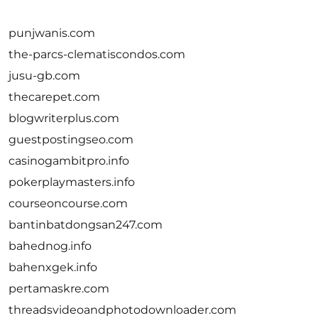
punjwanis.com
the-parcs-clematiscondos.com
jusu-gb.com
thecarepet.com
blogwriterplus.com
guestpostingseo.com
casinogambitpro.info
pokerplaymasters.info
courseoncourse.com
bantinbatdongsan247.com
bahednog.info
bahenxgek.info
pertamaskre.com
threadsvideoandphotodownloader.com