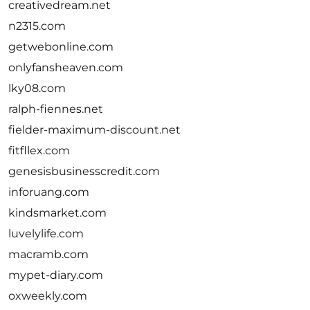
creativedream.net
n2315.com
getwebonline.com
onlyfansheaven.com
lky08.com
ralph-fiennes.net
fielder-maximum-discount.net
fitfllex.com
genesisbusinesscredit.com
inforuang.com
kindsmarket.com
luvelylife.com
macramb.com
mypet-diary.com
oxweekly.com