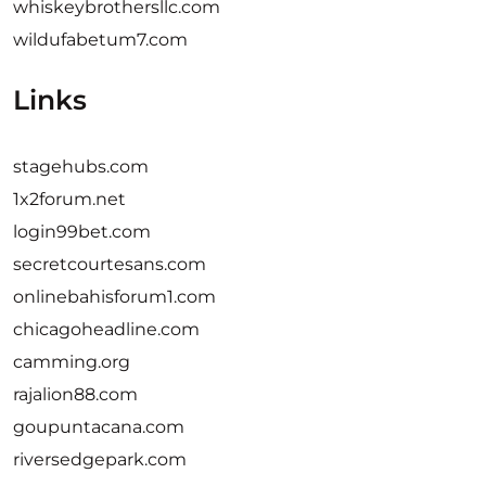
whiskeybrothersllc.com
wildufabetum7.com
Links
stagehubs.com
1x2forum.net
login99bet.com
secretcourtesans.com
onlinebahisforum1.com
chicagoheadline.com
camming.org
rajalion88.com
goupuntacana.com
riversedgepark.com