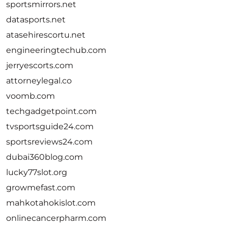
sportsmirrors.net
datasports.net
atasehirescortu.net
engineeringtechub.com
jerryescorts.com
attorneylegal.co
voomb.com
techgadgetpoint.com
tvsportsguide24.com
sportsreviews24.com
dubai360blog.com
lucky77slot.org
growmefast.com
mahkotahokislot.com
onlinecancerpharm.com