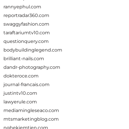
rannyephul.com
reportradar360.com
swaggyfashion.com
taraftariumtv10.com
questionquery.com
bodybuildinglegend.com
brilliant-nails.com
dandr-photography.com
dokteroce.com
journal-francais.com
justintv10.com
lawyerule.com
mediamingleseaco.com
mtsmarketingblog.com
nghekiemtien.com