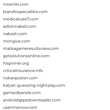
nineniki.com
brandiospecialists.com
medicalcare7.com
adtennaball.com
nabzah.com
mongive.com
matkagameresultsview.com
getsolutionsonline.com
hispinner.org
criticalinsurance.info
nokariposter.com
kalyan-guessing-nightplay.com
gameofpanels.com
androidappsdownloader.com
usetimenow.com