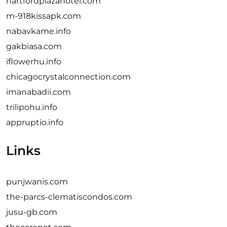
hartfordplazahotel.com
m-918kissapk.com
nabavkame.info
gakbiasa.com
iflowerhu.info
chicagocrystalconnection.com
imanabadii.com
trilipohu.info
appruptio.info
Links
punjwanis.com
the-parcs-clematiscondos.com
jusu-gb.com