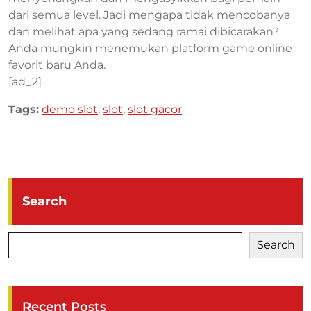
dari semua level. Jadi mengapa tidak mencobanya
dan melihat apa yang sedang ramai dibicarakan?
Anda mungkin menemukan platform game online
favorit baru Anda.
[ad_2]
Tags:
demo slot
,
slot
,
slot gacor
Search
Search
Recent Posts