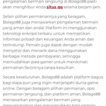
pengalaman bermain langsung di Bolago88 pasti
akan menghibur Anda
situs qq
selama berjam-jam.
Selain pilihan permainannya yang beragam,
Bolago88 juga menawarkan pengalaman bermain
yang aman dan andal. Platform ini menggunakan
teknologi enkripsi terbaru untuk memastikan
informasi pribadi dan keuangan Anda aman dan
terlindungi. Pemain juga dapat dengan mudah
menyetor dan menarik dana menggunakan
berbagai metode pembayaran, sehingga
memudahkan para gamer untuk menikmati
permainan favoritnya tanpa kesulitan.
Secara keseluruhan, Bolago88 adalah platform bagus
bagi siapa pun yang ingin menjelajahi dunia game
online. Dengan beragam pilihan permainan, opsi
permainan langsung, dan platform aman, Bolago88
menawarkan pengalaman bermain yang
menyenangkan dan mengasyikkan bagi pemain