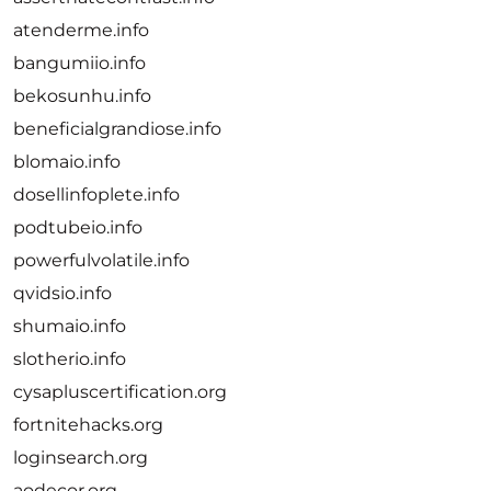
atenderme.info
bangumiio.info
bekosunhu.info
beneficialgrandiose.info
blomaio.info
dosellinfoplete.info
podtubeio.info
powerfulvolatile.info
qvidsio.info
shumaio.info
slotherio.info
cysapluscertification.org
fortnitehacks.org
loginsearch.org
aodecor.org