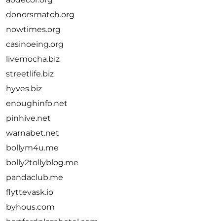
donorsmatch.org
nowtimes.org
casinoeing.org
livemocha.biz
streetlife.biz
hyves.biz
enoughinfo.net
pinhive.net
warnabet.net
bollym4u.me
bolly2tollyblog.me
pandaclub.me
flyttevask.io
byhous.com