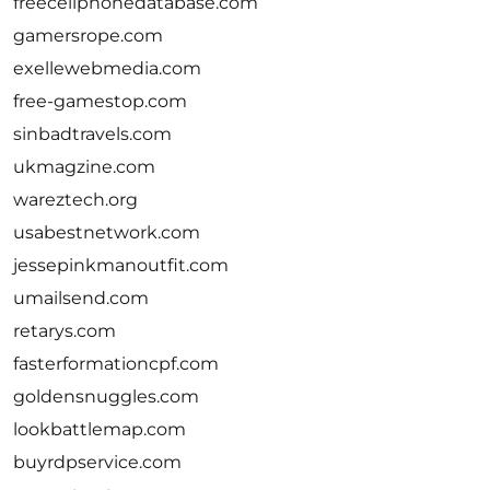
freecellphonedatabase.com
gamersrope.com
exellewebmedia.com
free-gamestop.com
sinbadtravels.com
ukmagzine.com
wareztech.org
usabestnetwork.com
jessepinkmanoutfit.com
umailsend.com
retarys.com
fasterformationcpf.com
goldensnuggles.com
lookbattlemap.com
buyrdpservice.com