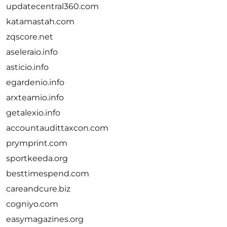
updatecentral360.com
katamastah.com
zqscore.net
aseleraio.info
asticio.info
egardenio.info
arxteamio.info
getalexio.info
accountaudittaxcon.com
prymprint.com
sportkeeda.org
besttimespend.com
careandcure.biz
cogniyo.com
easymagazines.org