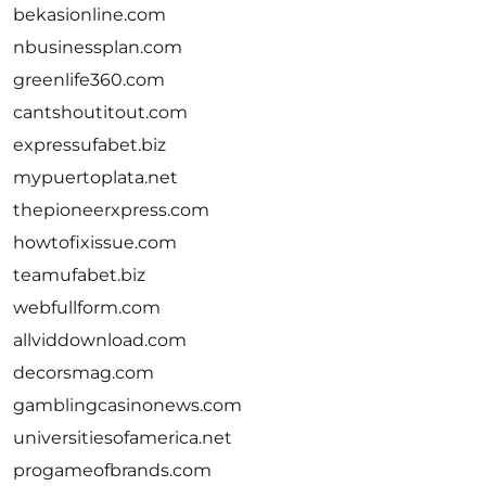
bekasionline.com
nbusinessplan.com
greenlife360.com
cantshoutitout.com
expressufabet.biz
mypuertoplata.net
thepioneerxpress.com
howtofixissue.com
teamufabet.biz
webfullform.com
allviddownload.com
decorsmag.com
gamblingcasinonews.com
universitiesofamerica.net
progameofbrands.com