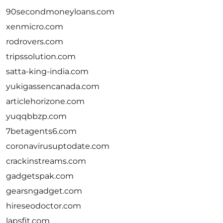
90secondmoneyloans.com
xenmicro.com
rodrovers.com
tripssolution.com
satta-king-india.com
yukigassencanada.com
articlehorizone.com
yuqqbbzp.com
7betagents6.com
coronavirusuptodate.com
crackinstreams.com
gadgetspak.com
gearsngadget.com
hireseodoctor.com
lapsfit.com